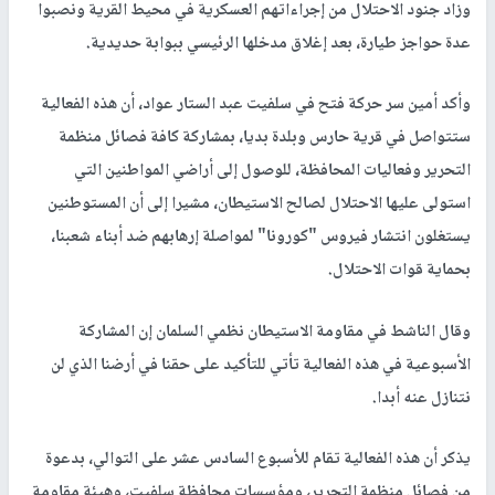
وزاد جنود الاحتلال من إجراءاتهم العسكرية في محيط القرية ونصبوا
عدة حواجز طيارة، بعد إغلاق مدخلها الرئيسي ببوابة حديدية.
وأكد أمين سر حركة فتح في سلفيت عبد الستار عواد، أن هذه الفعالية
ستتواصل في قرية حارس وبلدة بديا، بمشاركة كافة فصائل منظمة
التحرير وفعاليات المحافظة، للوصول إلى أراضي المواطنين التي
استولى عليها الاحتلال لصالح الاستيطان، مشيرا إلى أن المستوطنين
يستغلون انتشار فيروس "كورونا" لمواصلة إرهابهم ضد أبناء شعبنا،
بحماية قوات الاحتلال.
وقال الناشط في مقاومة الاستيطان نظمي السلمان إن المشاركة
الأسبوعية في هذه الفعالية تأتي للتأكيد على حقنا في أرضنا الذي لن
نتنازل عنه أبدا.
يذكر أن هذه الفعالية تقام للأسبوع السادس عشر على التوالي، بدعوة
من فصائل منظمة التحرير، ومؤسسات محافظة سلفيت، وهيئة مقاومة