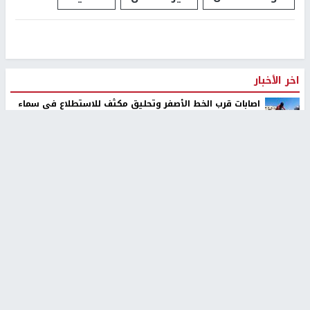
اخر الأخبار
اصابات قرب الخط الأصفر وتحليق مكثف للاستطلاع في سماء
غزة
محافظة القدس: انسحاب قوات الاحتلال من مخيم قلنديا
وكفر عقب بعد عدوان استمر يومين
تركيا والسعودية وباكستان ستوقع اتفاقية دفاعية مشتركة
مستوطنون بحماية قوات الاحتلال يقتحمون برك سليمان
جنوب بيت لحم
حالة الطقس: أجواء صافية صيفية والحرارة حول معدلها العام