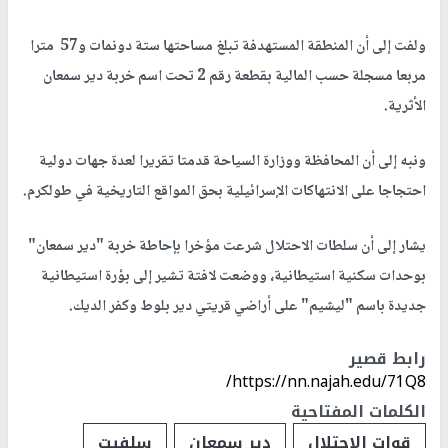
ولفت إلى أن المنطقة المستهدفة تبلغ مساحتها ستة دونمات و57 مترا
مربعا مسجلة حسب المالية بقطعة رقم 2 تحت اسم خربة دير سمعان
الأثرية.
ونبه إلى أن المحافظة ووزارة السياحة قدمتا تقريرا لعدة جهات دولية
احتجاجا على الانتهاكات الإسرائيلية بحق المواقع التاريخية في طولكرم.
يشار إلى أن سلطات الاحتلال شرعت مؤخرا بإحاطة خربة "دير سمعان"
بوحدات سكنية استيطانية، ووضعت لافتة تشير إلى بؤرة استيطانية
جديدة باسم "ليشيم" على أراضي قريتي دير بلوط وكفر الديك.
رابط قصير
https://nn.najah.edu/71Q8/
الكلمات المفتاحية
قوات الاحتلال
دير سمعان
سلفيت