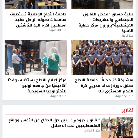
طلبة مساق "مدخل للقانون
جامعة النجاح الوطنية تستضيف
الاجتماعي والتشريعات
منافسات بطولة الراحل مفيد
الاجتماعية"يزورون مركز حماية
اسماعيل لكرة اليد للناشئين
الأسرة
منذ 48 دقيقة
منذ ثانية
بمشاركة 25 مدرباً.. جامعة النجاح
مركز إعلام النجاح يستضيف وفدًا
تطلق دورة إعداد مدربي كرة
أكاديميًا من جامعة لوليو
القدم المستوى (C)
للتكنولوجيا السويدية
منذ 51 دقيقة
منذ 9 دقيقة
تقارير
" قانون درومي".. بين حق الدفاع عن النفس وواقع
الفلسطينيين تحت الاحتلال
منذ 8 ثواني