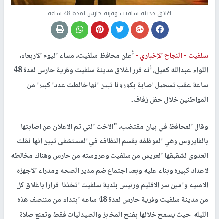
اغلاق مدينة سلفيت وقرية حارس لمدة 48 ساعة
سلفيت -
النجاح الإخباري -
أعلن محافظ سلفيت، مساء اليوم الاربعاء،
اللواء عبدالله كميل، أنه قرر اغلاق مدينة سلفيت وقرية حارس لمدة 48
ساعة عقب تسجيل اصابة بكورونا تبين انها خالطت عددا كبيرا من
المواطنين خلال حفل زفاف.
وقال المحافظ في بيان مقتضب، "الاخت التي تم الاعلان عن اصابتها
بالفايروس وهي الموظفه بقسم النظافه في المستشفى تبين انها نقلت
العدوى لشقيقها العريس من سلفيت وعروسته من حارس وهناك مخالطه
لاعداد كبيره وبناء عليه وبعد اجتماع ضم مدير الصحه ومدراء الاجهزه
الامنيه وامين سر الاقليم ورئيس بلدية سلفيت اتخذنا قرارا باغلاق كل
من مدينة سلفيت وقرية حارس لمدة 48 ساعه ابتداء من منتصف هذه
الليله حيث يسمح خلالها بفتح المخابز والصيدليات فقط وتمنع صلاة