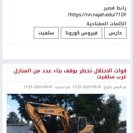
رابط قصير
https://nn.najah.edu/71DF/
الكلمات المفتاحية
حارس
فيروس كورونا
سلفيت
قوات الاحتلال تخطر بوقف بناء عدد من المنازل
غرب سلفيت
تم النشر بتاريخ:
2020-09-01 13:25
اخر تحديث:
2020-09-01 13:25