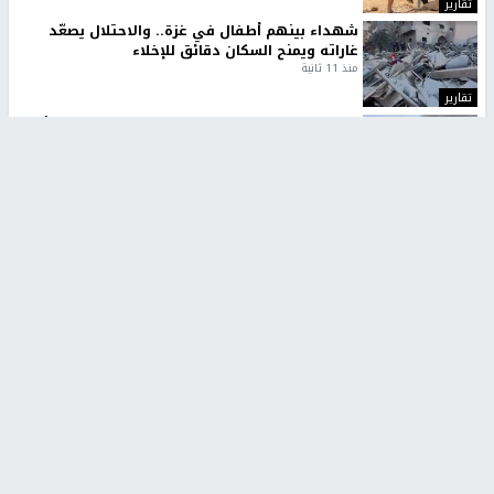
تقارير
شهداء بينهم أطفال في غزة.. والاحتلال يصعّد
غاراته ويمنح السكان دقائق للإخلاء
منذ 11 ثانية
تقارير
الإعلام العبري: "معركة مضيق هرمز تستهدف تثبيت
رواية سياسية"
منذ 9 ثواني
تقارير
تصريحات خاصة
تصريحات خاصة
تصريحات خاصة
غازي حمد للشرق: الاتفاق حصيلة
مدير مستشفى النجاح: : نقل
مفاوضات طويلة استمرت ستة
أجهزة غسيل الكلى دون تجهيزات
شهور
متكاملة خطر على المرضى
منذ 12 ثانية
منذ 2 ساعة