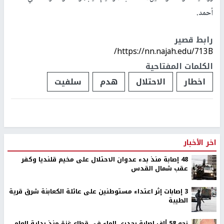
أحمد.
رابط قصير
https://nn.najah.edu/713B/
الكلمات المفتاحية
اخطار
الاحتلال
هدم
سلفيت
اخر الأخبار
48 إصابة منذ بدء عدوان الاحتلال على مخيم قلنديا وكفر
عقب شمال القدس
‏3 إصابات إثر اعتداء مستوطنين على عائلة الكعابنة شرق قرية
الطيبة
نحو 58 ألف إصابة بجدري الماء في قطاع غزة منذ بداية العام