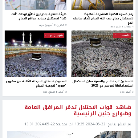
رفع كسوة الكعبة المشرفة تمهيدًا
هيئة العناية بالحرمين تطوّر لوحات "أنت
لاستقبال حجاج بيت الله الحرام لأداء مناسك
هنا" لتسهيل تحديد مواقع الحجاج
الحج
2 شهرين، 2 أسبوعين ago
4 سنوات، 1 شهر ago
فلسطينيات
شؤون عربية
فلسطين: لجنة الحج والعمرة تعلن استكمال
السعودية تطلق المرحلة الثالثة من مشروع
استعداداتها لموسم حج 2026
"مبرور" لتوعية الحجاج
3 أشهر ago
3 أشهر، 1 اسبوع. ago
شاهد|قوات الاحتلال تدمّر المرافق العامة
وشوارع جنين الرئيسية
تم النشر بتاريخ:
2024-05-22 13:25
اخر تحديث:
2024-05-22 13:31