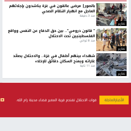
بالصور| مرضى عالقون في غزة يناشدون بإجلائهم
العاجل مع انهيار النظام الصحي
منذ 3 دقيقة
تقارير
" قانون درومي".. بين حق الدفاع عن النفس وواقع
الفلسطينيين تحت الاحتلال
منذ 8 ثواني
تقارير
شهداء بينهم أطفال في غزة.. والاحتلال يصعّد
غاراته ويمنح السكان دقائق للإخلاء
منذ 11 ثانية
تقارير
تصريحات خاصة
تصريحات خاصة
تصريحات خاصة
قوات الاحتلال تقتحم قرية المغير قضاء مدينة رام الله.