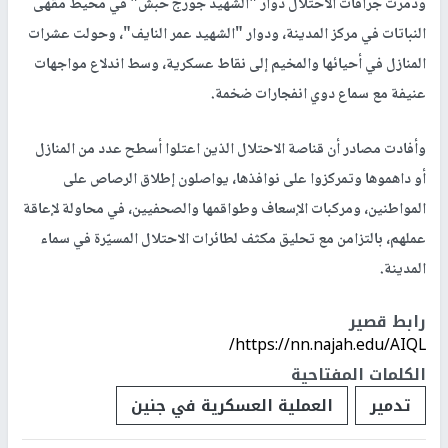
ودمرت جرافات الاحتلال دوار "الشهيد جورج حبش" في محيط مقهى
النباتات في مركز المدينة، ودوار "الشهيد عمر النايف"، وحولت عشرات
المنازل في أحيائها والمخيم إلى نقاط عسكرية، وسط اندلاع مواجهات
عنيفة مع سماع دوي انفجارات ضخمة.
وأفادت مصادر أن قناصة الاحتلال الذين اعتلوا أسطح عدد من المنازل
أو داهموها وتمركزوا على نوافذها، يواصلون إطلاق الرصاص على
المواطنين، ومركبات الإسعاف وطواقمها والصحفيين، في محاولة لإعاقة
عملهم، بالتزامن مع تحليق مكثف لطائرات الاحتلال المسيّرة في سماء
المدينة.
رابط قصير
https://nn.najah.edu/AIQL/
الكلمات المفتاحية
تدمير
العملية العسكرية في جنين