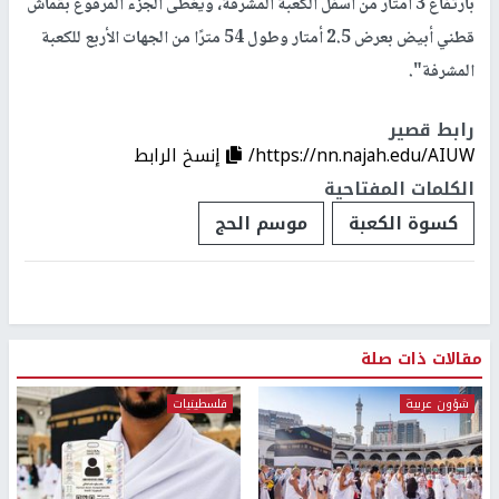
بارتفاع 3 أمتار من أسفل الكعبة المشرفة، ويغطى الجزء المرفوع بقماش
قطني أبيض بعرض 2.5 أمتار وطول 54 مترًا من الجهات الأربع للكعبة
المشرفة".
رابط قصير
https://nn.najah.edu/AIUW/
إنسخ الرابط
الكلمات المفتاحية
كسوة الكعبة
موسم الحج
مقالات ذات صلة
شؤون عربية
فلسطينيات