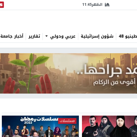
الظهر
11:45
البث
نيو 48
شؤون إسرائيلية
عربي ودولي
تقارير
أخبار جامعة 
مسلسلات