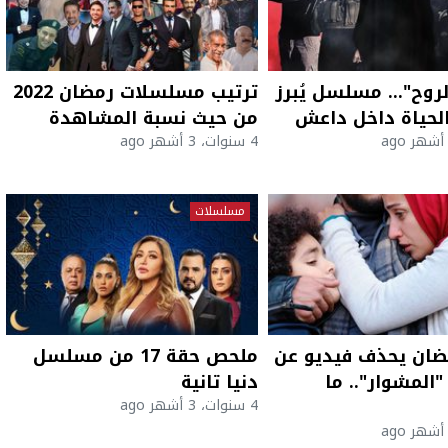
روح"... مسلسل يُبرز
ترتيب مسلسلات رمضان 2022
لحياة داخل داعش
من حيث نسبة المشاهدة
4 سنوات، 3 أشهر ago
مسلسلات
ضان يحذف فيديو عن
ملحص حقة 17 من مسلسل
لمشوار".. ما
دنيا تانية
4 سنوات، 3 أشهر ago