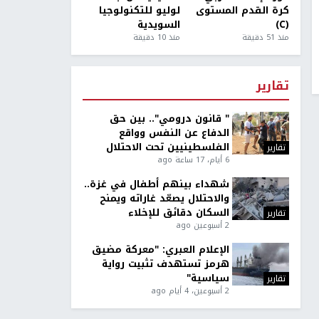
كرة القدم المستوى
لوليو للتكنولوجيا
(C)
السويدية
منذ 51 دقيقة
منذ 10 دقيقة
تقارير
" قانون درومي".. بين حق
الدفاع عن النفس وواقع
الفلسطينيين تحت الاحتلال
تقارير
6 أيام، 17 ساعة ago
شهداء بينهم أطفال في غزة..
والاحتلال يصعّد غاراته ويمنح
السكان دقائق للإخلاء
تقارير
2 أسبوعين ago
الإعلام العبري: "معركة مضيق
هرمز تستهدف تثبيت رواية
سياسية"
تقارير
2 أسبوعين، 4 أيام ago