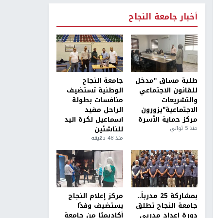
أخبار جامعة النجاح
طلبة مساق "مدخل
جامعة النجاح
للقانون الاجتماعي
الوطنية تستضيف
والتشريعات
منافسات بطولة
الاجتماعية"يزورون
الراحل مفيد
مركز حماية الأسرة
اسماعيل لكرة اليد
منذ 5 ثواني
للناشئين
منذ 48 دقيقة
بمشاركة 25 مدرباً..
مركز إعلام النجاح
جامعة النجاح تطلق
يستضيف وفدًا
دورة إعداد مدربي
أكاديميًا من جامعة