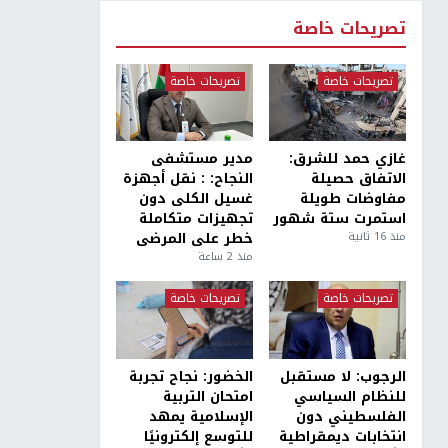
تصريحات خاصة
تصريحات خاصة
تصريحات خاصة
غازي حمد للشرق:
مدير مستشفى
الاتفاق حصيلة
النجاح: : نقل أجهزة
مفاوضات طويلة
غسيل الكلى دون
استمرت ستة شهور
تجهيزات متكاملة
منذ 16 ثانية
خطر على المرضى
منذ 2 ساعة
تصريحات خاصة
تصريحات خاصة
الرجوب: لا مستقبل
الخضور: نجاح تجربة
للنظام السياسي
امتحان التربية
الفلسطيني دون
الإسلامية يمهد
انتخابات ديمقراطية
للتوسع إلكترونيًا