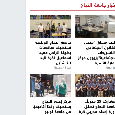
خبار جامعة النجاح
لبة مساق "مدخل
جامعة النجاح الوطنية
لقانون الاجتماعي
تستضيف منافسات
التشريعات
بطولة الراحل مفيد
لاجتماعية"يزورون مركز
اسماعيل لكرة اليد
ماية الأسرة
للناشئين
ذ ثانية
منذ 48 دقيقة
بمشاركة 25 مدرباً..
مركز إعلام النجاح
امعة النجاح تطلق
يستضيف وفدًا أكاديميًا
ورة إعداد مدربي كرة
من جامعة لوليو