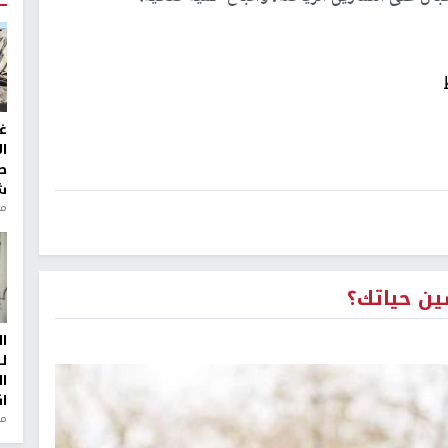
غ
ا
ط
ش
منذ 2
ن حياتك؟
ا
ل
ا
ا
من