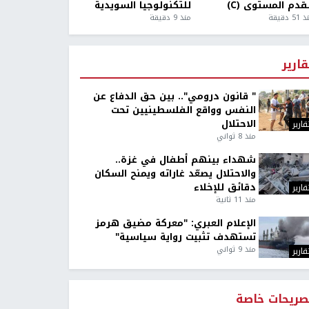
قدم المستوى (C)
للتكنولوجيا السويدية
5 دقيقة
منذ 9 دقيقة
قارير
" قانون درومي".. بين حق الدفاع عن
النفس وواقع الفلسطينيين تحت
الاحتلال
قارير
منذ 8 ثواني
شهداء بينهم أطفال في غزة..
والاحتلال يصعّد غاراته ويمنح السكان
دقائق للإخلاء
قارير
منذ 11 ثانية
الإعلام العبري: "معركة مضيق هرمز
تستهدف تثبيت رواية سياسية"
منذ 9 ثواني
قارير
صريحات خاصة