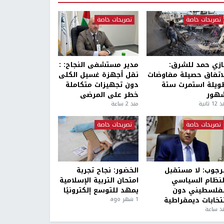
تصريحات خاصة
تصريحات خاصة
ازي حمد للشرق:
مدير مستشفى النجاح: :
لاتفاق حصيلة مفاوضات
نقل أجهزة غسيل الكلى
ويلة استمرت ستة
دون تجهيزات متكاملة
هور
خطر على المرضى
1 ثانية
منذ 2 ساعة
تصريحات خاصة
تصريحات خاصة
لرجوب: لا مستقبل
الخضور: نجاح تجربة
لنظام السياسي
امتحان التربية الإسلامية
لفلسطيني دون
يمهد للتوسع إلكترونيًا
نتخابات ديمقراطية
1 شهر ago
ذ ساعة