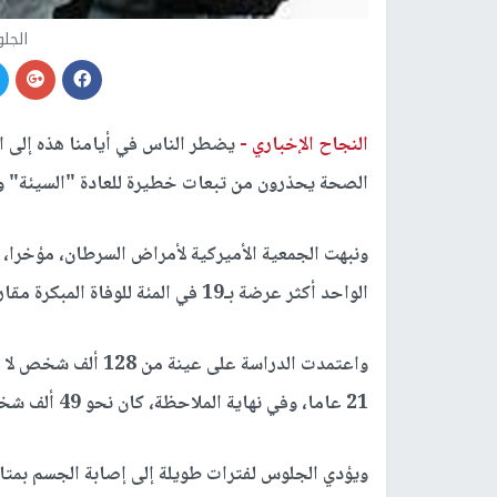
الجل
النجاح الإخباري -
يضطر الناس في أيامنا هذه إلى ا
الصحة يحذرون من تبعات خطيرة للعادة "السيئة" 
ونبهت الجمعية الأميركية لأمراض السرطان، مؤخرا،
الواحد أكثر عرضة بـ19 في المئة للوفاة المبكرة مقارنة بمن يجلسون ثلاث ساعات فقط.
واعتمدت الدراسة عل
21 عاما، وفي نهاية الملاحظة، كان نحو 49 ألف شخص قد توفوا، وفق ما نقل موقع "بولد سكاي".
ويؤدي الجلوس لفترات طويلة إلى إصابة الجسم بمت