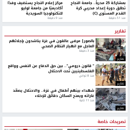
بمشاركة 25 مدرباً.. جامعة النجاح
مركز إعلام النجاح يستضيف وفدًا
تطلق دورة إعداد مدربي كرة
أكاديميًا من جامعة لوليو
القدم المستوى (C)
للتكنولوجيا السويدية
منذ 51 دقيقة
منذ 9 دقيقة
تقارير
بالصور| مرضى عالقون في غزة يناشدون بإجلائهم
العاجل مع انهيار النظام الصحي
منذ 3 دقيقة
تقارير
" قانون درومي".. بين حق الدفاع عن النفس وواقع
الفلسطينيين تحت الاحتلال
منذ 8 ثواني
تقارير
شهداء بينهم أطفال في غزة.. والاحتلال يصعّد
غاراته ويمنح السكان دقائق للإخلاء
منذ 11 ثانية
تقارير
تصريحات خاصة