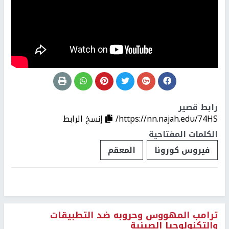
رابط قصير
https://nn.najah.edu/74HS/
إنسخ الرابط
الكلمات المفتاحية
فيروس كورونا
المعقم
ترامب المهووس وحروبه ضد التطبيقات
والتكنولوجيا الصينية