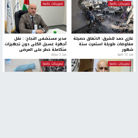
تصريحات خاصة
تصريحات خاصة
غازي حمد للشرق: الاتفاق حصيلة
مدير مستشفى النجاح: : نقل
مفاوضات طويلة استمرت ستة
أجهزة غسيل الكلى دون تجهيزات
شهور
متكاملة خطر على المرضى
منذ 12 ثانية
منذ 2 ساعة
تصريحات خاصة
تصريحات خاصة
الرجوب: لا مستقبل للنظام
الخضور: نجاح تجربة امتحان التربية
السياسي الفلسطيني دون
الإسلامية يمهد للتوسع إلكترونيًا
انتخابات ديمقراطية
1 شهر ago
منذ ساعة