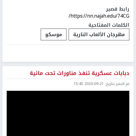
رابط قصير
https://nn.najah.edu/74CG/
الكلمات المفتاحية
مهرجان الألعاب النارية
موسكو
دبابات عسكرية تنفذ مناورات تحت مائية
تم النشر بتاريخ:
2020-09-21 15:45