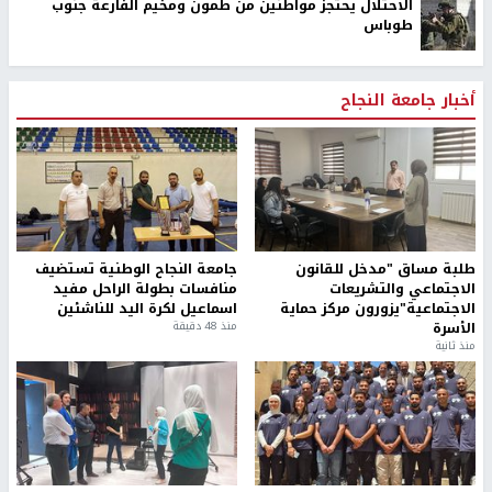
الاحتلال يحتجز مواطنين من طمون ومخيم الفارعة جنوب
طوباس
أخبار جامعة النجاح
طلبة مساق "مدخل للقانون
جامعة النجاح الوطنية تستضيف
الاجتماعي والتشريعات
منافسات بطولة الراحل مفيد
الاجتماعية"يزورون مركز حماية
اسماعيل لكرة اليد للناشئين
الأسرة
منذ 48 دقيقة
منذ ثانية