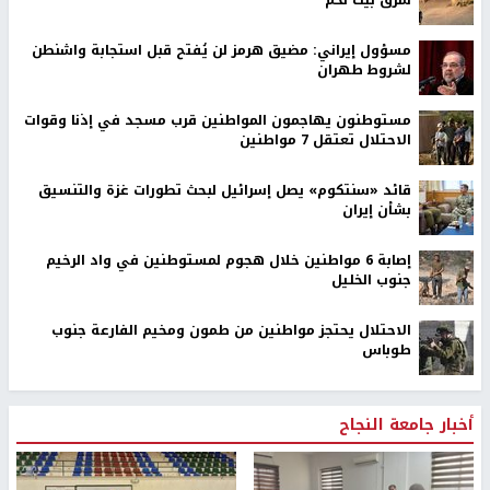
شرق بيت لحم
مسؤول إيراني: مضيق هرمز لن يُفتح قبل استجابة واشنطن
لشروط طهران
مستوطنون يهاجمون المواطنين قرب مسجد في إذنا وقوات
الاحتلال تعتقل 7 مواطنين
قائد «سنتكوم» يصل إسرائيل لبحث تطورات غزة والتنسيق
بشأن إيران
إصابة 6 مواطنين خلال هجوم لمستوطنين في واد الرخيم
جنوب الخليل
الاحتلال يحتجز مواطنين من طمون ومخيم الفارعة جنوب
طوباس
أخبار جامعة النجاح