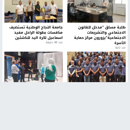
طلبة مساق "مدخل للقانون
جامعة النجاح الوطنية تستضيف
الاجتماعي والتشريعات
منافسات بطولة الراحل مفيد
الاجتماعية"يزورون مركز حماية
اسماعيل لكرة اليد للناشئين
الأسرة
منذ 48 دقيقة
منذ ثانية
بمشاركة 25 مدرباً.. جامعة النجاح
مركز إعلام النجاح يستضيف وفدًا
تطلق دورة إعداد مدربي كرة
أكاديميًا من جامعة لوليو
القدم المستوى (C)
للتكنولوجيا السويدية
منذ 51 دقيقة
منذ 9 دقيقة
تقارير
بالصور| مرضى عالقون في غزة يناشدون بإجلائهم