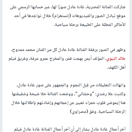
شاركت الفنانة المصرية،
غادة عادل
صورًا لها، عبر حسابها الرسمي على
موقع تبادل الصور والفيديوهات (إنستغرام) خلال تواجدها في أحد
الأماكن المطلة على الطبيعة برحلة سياحية.
وظهر في الصور برفقة الفنانة
غادة عادل
كل من الفنان محمد ممدوح،
خالد النبوي
، المؤلف أيمن بهجت قمر، والمخرج عمرو عرفة، وفريق فيلم
أهل الكهف.
وانهالت التعليقات من قِبل النجوم والجمهور على صور
غادة عادل
،
وكتبت علا رشدي: "وحشاني"، ووضعت الفنانة حلا شيحة وشقيقتها
هنا إيموشن قلوب حمراء تعبير عن إعجابهم وإشادتهم بإطلالتها خلال
الرحلة السياحية. وفق (مصراوي)
آخر أعمال غادة عادل
يشار إلى أن آخر أعمال الفنانة
غادة عادل
فيلم