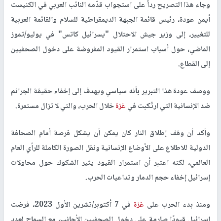
وجاء هذا التصريح رداً على استجواب قدّمه النائب العربي في الكنيست
أيمن عودة، رئيس قائمة الجبهة الديمقراطية للسلام والقائمة العربية
للتغيير، إلى وزير جيش الاحتلال "يسرائيل كاتس" في يوليو/تموز
الماضي، حول أسباب استمرار القيود المفروضة على دخول الصحفيين
إلى القطاع.
ووصف عودة هذا التبرير بأنه سياسي ويهدف إلى إخفاء حقيقة الجرائم
ضد الإنسانية التي ارتُكبت في
غزة
خلال الحرب، والتي لا تزال مستمرة.
وأكد أن وقف إطلاق النار كان يمكن أن يشكل فرصة أمام الصحافة
الدولية للاطلاع على الأوضاع الإنسانية ونقل الصورة الكاملة للرأي العام
العالمي، لكنه اعتبر أن استمرار القيود يثير الشكوك حول محاولات
إسرائيل إخفاء حجم الدمار وتداعيات الحرب.
ومنذ بدء الحرب على
غزة
في 7 أكتوبر/تشرين الأول 2023، فرضت
إسرائيل قيودًا صارمة على دخول الصحفيين الأجانب، مع السماح لعدد