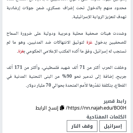
محدود منهم بالدخول تحت إشراف عسكري، ضمن جولات إرشادية
تهدف لتعزيز الرواية الإسرائيلية.
وشددت هيئات صحفية محلية وعربية ودولية على ضرورة السماح
للصحفيين بدخول
غزة
لتوثيق الانتهاكات ضد المدنيين، وهو ما لم
تستجب له إسرائيل، وفق ما أكده المكتب الإعلامي الحكومي ب
غزة
.
وخلفت الحرب أكثر من 71 ألف شهيد فلسطيني، وأكثر من 171 ألف
جريح، إضافة إلى تدمير نحو 90% من البنى التحتية المدنية في
القطاع، بتكلفة تقدّرها الأمم المتحدة بحوالي 70 مليار دولار.
رابط قصير
https://nn.najah.edu/BO0H/
إنسخ الرابط
الكلمات المفتاحية
إسرائيل
وقف النار