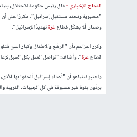
النجاح الإخباري -
قال رئيس حكومة الاحتلال، بنيامي
"مصيرية وتحدد مستقبل إسرائيل"، مكررًا على أن 
وضمان ألا يشكّل قطاع
غزة
تهديدًا لإسرائيل".
قطاع
غزة
". وأضاف: "نواصل العمل بكل السبل لإعاد
واعتبر نتنياهو أن "أعداء إسرائيل ألحقوا بها الأذى،
يردّون بقوة غير مسبوقة في كل الجبهات، القريبة و
واعتبر أن الحرب الحالية هي "حرب انبعاث ووجود"، ق
إسرائيل "غيّرت وجه الشرق الأوسط وكسرت المحور ا