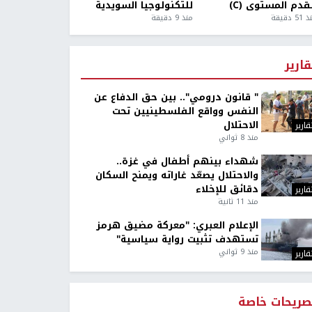
قدم المستوى (C)
للتكنولوجيا السويدية
5 دقيقة
منذ 9 دقيقة
قارير
" قانون درومي".. بين حق الدفاع عن
النفس وواقع الفلسطينيين تحت
الاحتلال
قارير
منذ 8 ثواني
شهداء بينهم أطفال في غزة..
والاحتلال يصعّد غاراته ويمنح السكان
دقائق للإخلاء
قارير
منذ 11 ثانية
الإعلام العبري: "معركة مضيق هرمز
تستهدف تثبيت رواية سياسية"
منذ 9 ثواني
قارير
صريحات خاصة