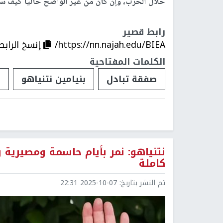
خلال الحرب، وإن كان من غير الواضح حاليًا كيف س
رابط قصير
https://nn.najah.edu/BIEA/
إنسخ الرابط
الكلمات المفتاحية
صفقة تبادل
بنيامين نتنياهو
ق
نتنياهو: نمر بأيام حاسمة ومصيرية
كاملة
تم النشر بتاريخ:
2025-10-07 22:31