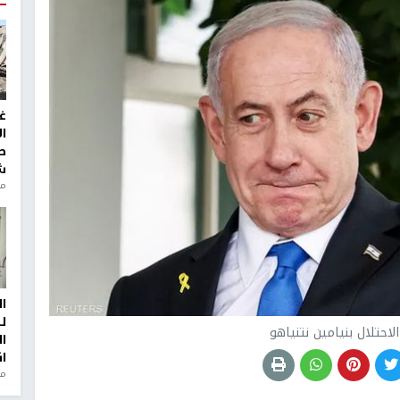
غ
ا
ط
ش
منذ 2
ا
ل
احتلال بنيامين نتنياهو
ا
ا
من