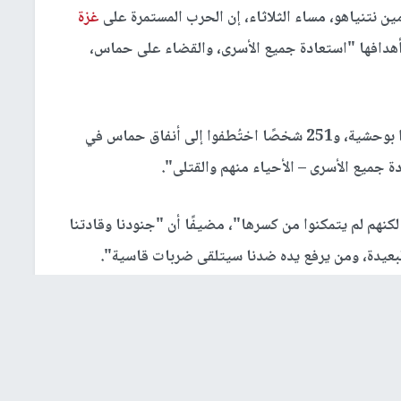
ن نتنياهو، مساء الثلاثاء، إن الحرب المستمرة على
غزة
أهدافها "استعادة جميع الأسرى، والقضاء على حماس،
وكرر المزاعم بأن "الرضّع والأطفال وكبار السن قُتلوا بوحشية، و251 شخصًا اختُطفوا إلى أنفاق حماس في
ة جميع الأسرى – الأحياء منهم والقتلى".
 لكنهم لم يتمكنوا من كسرها"، مضيفًا أن "جنودنا وقادتنا
البعيدة، ومن يرفع يده ضدنا سيتلقى ضربات قاسية".
ائلاً إنها "حرب على الوطن وعلى مستقبلنا"، مشيرًا إلى أن
لإيراني"، مضيفًا: "سنضمن معًا خلود إسرائيل وانتصارها".