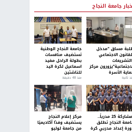
خبار جامعة النجاح
لبة مساق "مدخل
جامعة النجاح الوطنية
لقانون الاجتماعي
تستضيف منافسات
التشريعات
بطولة الراحل مفيد
لاجتماعية"يزورون مركز
اسماعيل لكرة اليد
ماية الأسرة
للناشئين
ذ ثانية
منذ 48 دقيقة
بمشاركة 25 مدرباً..
مركز إعلام النجاح
امعة النجاح تطلق
يستضيف وفدًا أكاديميًا
ورة إعداد مدربي كرة
من جامعة لوليو