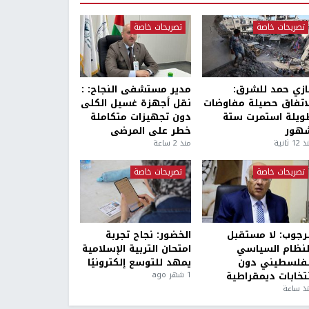
تصريحات خاصة
تصريحات خاصة
ازي حمد للشرق:
مدير مستشفى النجاح: :
لاتفاق حصيلة مفاوضات
نقل أجهزة غسيل الكلى
ويلة استمرت ستة
دون تجهيزات متكاملة
هور
خطر على المرضى
1 ثانية
منذ 2 ساعة
تصريحات خاصة
تصريحات خاصة
لرجوب: لا مستقبل
الخضور: نجاح تجربة
لنظام السياسي
امتحان التربية الإسلامية
لفلسطيني دون
يمهد للتوسع إلكترونيًا
نتخابات ديمقراطية
1 شهر ago
ذ ساعة