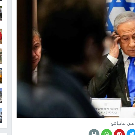
امين نتانياهو