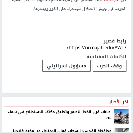
فيها
حزب الله
ببناء نقاط أو أبراج مراقبة أمام الحدود، كما فعل عشية
الحرب، فإن جيش الاحتلال سيتحرك على الفور ويدمرها.
رابط قصير
https://nn.najah.edu/AWL7/
الكلمات المفتاحية
وقف الحرب
مسؤول اسرائيلي
اخر الأخبار
اصابات قرب الخط الأصفر وتحليق مكثف للاستطلاع في سماء
غزة
محافظة القدس: انسحاب قوات الاحتلال من مخيم قلنديا