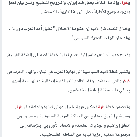
و
غزة
، وإقامة ائتلاف يعمل ضد إيران، والترويج للتطبيع ونشر بيان تعمل
بموجبه جميع الأطراف على تهيئة الظروف للمستقبل.
وخلال كلمته، قال لابيد إن حكومة الاحتلال "تطيل أمد الحرب دون داع،
وقد حان الوقت للتحرك السياسي".
يقترح لابيد أن تتعهد إسرائيل بعدم تنفيذ خطة الضم في الضفة الغربية.
وتشير خطة لابيد السياسية إلى نهاية الحرب في لبنان، وإنهاء الحرب في
غزة
، والتي ستتضمن وقف إطلاق النار لفترة انتقالية مدتها ستة أشهر،
بما في ذلك صفقة إعادة المختطفين.
وتتضمن خطة
غزة
تشكيل فريق خبراء دولي لإدارة وإعادة بناء
غزة
.
وسيضم الفريق ممثلين عن المملكة العربية السعودية ومصر ودول
اتفاق إبراهيم والولايات المتحدة والاتحاد الأوروبي، بالإضافة إلى
مجموعة مدنية رمزية نيابة عن السلطة الفلسطينية.