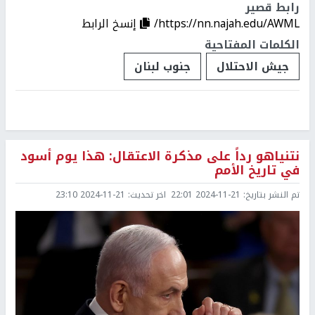
رابط قصير
https://nn.najah.edu/AWML/
إنسخ الرابط
الكلمات المفتاحية
جيش الاحتلال
جنوب لبنان
نتنياهو رداً على مذكرة الاعتقال: هذا يوم أسود
في تاريخ الأمم
تم النشر بتاريخ:
2024-11-21 22:01
اخر تحديث:
2024-11-21 23:10