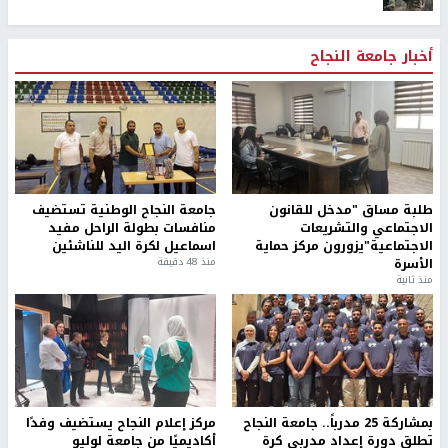
أخبار جامعة النجاح
طلبة مساق "مدخل للقانون
جامعة النجاح الوطنية تستضيف
الاجتماعي والتشريعات
منافسات بطولة الراحل مفيد
الاجتماعية"يزورون مركز حماية
اسماعيل لكرة اليد للناشئين
الأسرة
منذ 48 دقيقة
منذ ثانية
بمشاركة 25 مدرباً.. جامعة النجاح
مركز إعلام النجاح يستضيف وفدًا
تطلق دورة إعداد مدربي كرة
أكاديميًا من جامعة لوليو