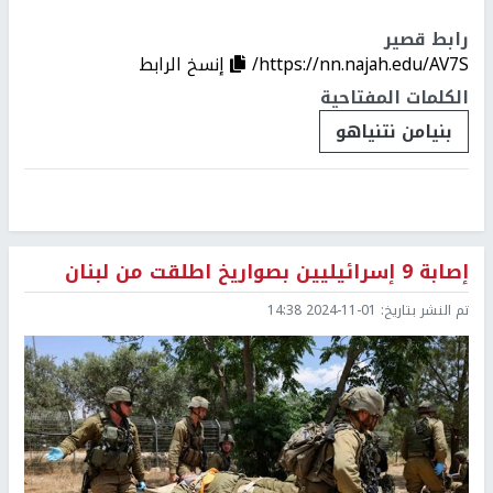
رابط قصير
https://nn.najah.edu/AV7S/
إنسخ الرابط
الكلمات المفتاحية
بنيامن نتنياهو
إصابة 9 إسرائيليين بصواريخ اطلقت من لبنان
تم النشر بتاريخ:
2024-11-01 14:38