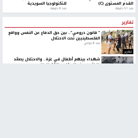
القدم المستوى (C)
للتكنولوجيا السويدية
منذ 51 دقيقة
منذ 9 دقيقة
تقارير
" قانون درومي".. بين حق الدفاع عن النفس وواقع
الفلسطينيين تحت الاحتلال
منذ 8 ثواني
تقارير
شهداء بينهم أطفال في غزة.. والاحتلال يصعّد
غاراته ويمنح السكان دقائق للإخلاء
منذ 11 ثانية
تقارير
الإعلام العبري: "معركة مضيق هرمز تستهدف تثبيت
رواية سياسية"
منذ 9 ثواني
تقارير
تصريحات خاصة
تصريحات خاصة
تصريحات خاصة