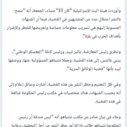
وأوردت هيئة البث الإسرائيلية "كان 11" مساء، الجمعة، أنه "سمح
بالنشر اعتقال عدد من المشتبهين في القضية، فيما أن الشبهات
المنسوبة إليهم هي تسريب معلومات حساسة وتعريضها للخطر والإضرار
بأهداف الحرب في
غزة
".
وتطرق رئيس المعارضة، يائير لبيد، ورئيس كتلة "المعسكر الوطني"،
بيني غانتس، إلى هذه القضية، وحملا نتنياهو المسؤولية عنها، ووصفها
لبيد بأنها "قضية الوثائق السرية".
وفي ظل التعتيم وحظر النشر عن هذه القضية، أشارت وسائل إعلام إلى
أنه بحسب الشبهات، هناك شخصيات في مكتب رئيس الحكومة ضالعة
في هذه القضية.
وجاء في بيان صادر عن مكتب نتنياهو أنه "ليس صدفة أن رئيس
الحكومة نتنياهو طالب بإزالة أمر حظر النشر من أجل التحقيق، وغاية