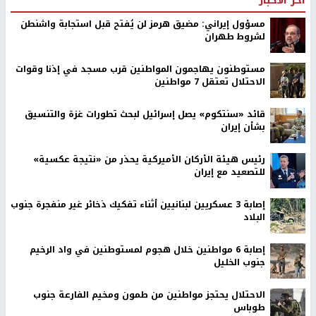
اخر الأخبار
مسؤول إيراني: مضيق هرمز لن يُفتح قبل استجابة واشنطن
لشروط طهران
مستوطنون يهاجمون المواطنين قرب مسجد في إذنا وقوات
الاحتلال تعتقل 7 مواطنين
قائد «سنتكوم» يصل إسرائيل لبحث تطورات غزة والتنسيق
بشأن إيران
رئيس هيئة الأركان الأميركية يحذر من «نتيجة عكسية»
للتصعيد مع إيران
إصابة 3 عسكريين لبنانيين أثناء تفكيك ذخائر غير منفجرة جنوب
البلاد
إصابة 6 مواطنين خلال هجوم لمستوطنين في واد الرخيم
جنوب الخليل
الاحتلال يحتجز مواطنين من طمون ومخيم الفارعة جنوب
طوباس