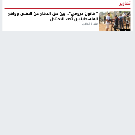
تقارير
" قانون درومي".. بين حق الدفاع عن النفس وواقع
الفلسطينيين تحت الاحتلال
منذ 8 ثواني
تقارير
شهداء بينهم أطفال في غزة.. والاحتلال يصعّد
غاراته ويمنح السكان دقائق للإخلاء
منذ 11 ثانية
تقارير
الإعلام العبري: "معركة مضيق هرمز تستهدف تثبيت
رواية سياسية"
منذ 9 ثواني
تقارير
تصريحات خاصة
تصريحات خاصة
تصريحات خاصة