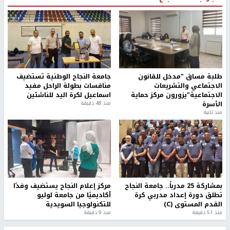
طلبة مساق "مدخل للقانون
جامعة النجاح الوطنية تستضيف
الاجتماعي والتشريعات
منافسات بطولة الراحل مفيد
الاجتماعية"يزورون مركز حماية
اسماعيل لكرة اليد للناشئين
الأسرة
منذ 48 دقيقة
منذ ثانية
بمشاركة 25 مدرباً.. جامعة النجاح
مركز إعلام النجاح يستضيف وفدًا
تطلق دورة إعداد مدربي كرة
أكاديميًا من جامعة لوليو
القدم المستوى (C)
للتكنولوجيا السويدية
منذ 51 دقيقة
منذ 9 دقيقة