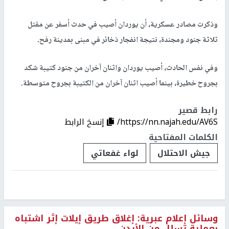
وذكرت مصادر عسكرية، أن يوردان أصيب في حدث أسفر عن مقتل
ثلاثة جنود ومجندة، نتيجة انفجار ذخائر في مبنى بمدينة رفح.
وفي نفس الحادث، أصيب يوردان واثنان آخران من جنود كتيبة شكد
بجروح خطيرة، بينما أصيب اثنان آخران من الكتيبة بجروح متوسطة.
رابط قصير
https://nn.najah.edu/AV6S/
إنسخ الرابط
الكلمات المفتاحية
جيش الاحتلال
لواء غفعاتي
وسائل إعلام عبرية: إغلاق طريق إيلات إثر اشتباه
بعملية تسلل من الأردن