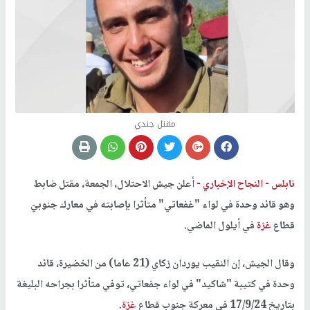
مقتل جندي
نابلس -
النجاح الإخباري -
أعلن جيش الاحتلال، الجمعة، مقتل ضابط
وهو قائد وحدة في لواء "غفعاتي" متأثرا بإصابته في معارك جنوبيّ
قطاع
غزة
في أيلول الماضي.
وقال الجيش، إن النقيب يوردان زكاي (21 عاما) من الخضيرة، قائد
وحدة في كتيبة "شاكيد" في لواء جفعاتي، توفي متأثرا بجراحه البليغة
بتاريخ 17/9/24 في معركة جنوب قطاع
غزة
.