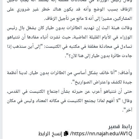
وقال رئيس الوزراء في محادثات مغلقة إنه يعتقد أنه يجب تأجيل
الزفاف بسبب الوضع وأنه قد يكون هناك خطر غير ضروري على
المشاركين، مشيرا إلى أنه لا مانع من تأجيل الزفاف.
وقالت هيئة البث إن تهديد الطائرات بدون طيار كان يشغل بال رئيس
الوزراء في الأيام القليلة الماضية، حيث نشرت أنباء مفادها أن نتنياهو
تساءل في محادثة مغلقة في مكتبه في الكنيست: "إلى أين سنذهب إذا
جاءت طائرة بدون طيار إلى هنا الآن؟".
وأضاف: "أنا خائف بشكل أساسي من الطائرات بدون طيار. لدينا أنظمة
جيدة لكشف واعتراض الصواريخ".
حتى أن نتنياهو أعرب عن حيرته بشأن اجتماع الكنيست في القدس،
وقال: "لا أفهم لماذا يجتمع الكنيست في مكانه المعتاد وليس في مكان
آخر".
رابط قصير
https://nn.najah.edu/AV1Q/
إنسخ الرابط