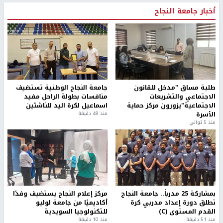
أخبار جامعة النجاح
طلبة مساق "مدخل للقانون
جامعة النجاح الوطنية تستضيف
الاجتماعي والتشريعات
منافسات بطولة الراحل مفيد
الاجتماعية"يزورون مركز حماية
اسماعيل لكرة اليد للناشئين
الأسرة
منذ 48 دقيقة
منذ 5 ثواني
بمشاركة 25 مدرباً.. جامعة النجاح
مركز إعلام النجاح يستضيف وفدًا
تطلق دورة إعداد مدربي كرة
أكاديميًا من جامعة لوليو
القدم المستوى (C)
للتكنولوجيا السويدية
منذ 51 دقيقة
منذ 10 دقيقة