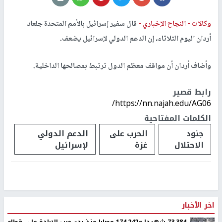
وكالات -
النجاح الإخباري -
قال سفير إسرائيل بالأمم المتحدة جلعاد
أردان اليوم الثلاثاء، إن الدعم الدولي لإسرائيل يضعف.
وأضاف أردان أن مواقف معظم الدول ترتبط بمصالحها الداخلية.
رابط قصير
https://nn.najah.edu/AG06/
الكلمات المفتاحية
جنود
الحرب على
الدعم الدولي
الاحتلال
غزة
لإسرائيل
اخر الأخبار
73,384 شهيدا و174,242 مصابا منذ بدء حرب الإبادة على قطاع