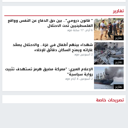
تقارير
" قانون درومي".. بين حق الدفاع عن النفس وواقع
الفلسطينيين تحت الاحتلال
6 أيام، 17 ساعة ago
تقارير
شهداء بينهم أطفال في غزة.. والاحتلال يصعّد
غاراته ويمنح السكان دقائق للإخلاء
2 أسبوعين ago
تقارير
الإعلام العبري: "معركة مضيق هرمز تستهدف تثبيت
رواية سياسية"
2 أسبوعين، 4 أيام ago
تقارير
تصريحات خاصة
تصريحات خاصة
تصريحات خاصة