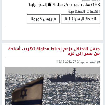
https://nn.najah.edu/91HR/
إنسخ الرابط
الكلمات المفتاحية
الصحة الإسرائيلية
فيروس كورونا
جيش الاحتلال يزعم إحباط محاولة تهريب أسلحة
من مصر إلى غزة
تم النشر بتاريخ:
2022-07-24 15:12