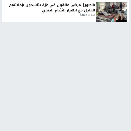
بالصور| مرضى عالقون في غزة يناشدون بإجلائهم
العاجل مع انهيار النظام الصحي
منذ 3 دقيقة
تقارير
" قانون درومي".. بين حق الدفاع عن النفس وواقع
الفلسطينيين تحت الاحتلال
منذ 8 ثواني
تقارير
شهداء بينهم أطفال في غزة.. والاحتلال يصعّد
غاراته ويمنح السكان دقائق للإخلاء
منذ 11 ثانية
تقارير
تصريحات خاصة
تصريحات خاصة
تصريحات خاصة