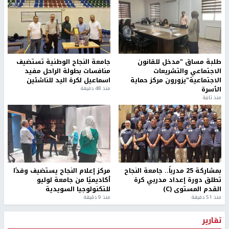
طلبة مساق "مدخل للقانون
جامعة النجاح الوطنية تستضيف
الاجتماعي والتشريعات
منافسات بطولة الراحل مفيد
الاجتماعية"يزورون مركز حماية
اسماعيل لكرة اليد للناشئين
الأسرة
منذ 48 دقيقة
منذ ثانية
بمشاركة 25 مدرباً.. جامعة النجاح
مركز إعلام النجاح يستضيف وفدًا
تطلق دورة إعداد مدربي كرة
أكاديميًا من جامعة لوليو
القدم المستوى (C)
للتكنولوجيا السويدية
منذ 51 دقيقة
منذ 9 دقيقة
تقارير