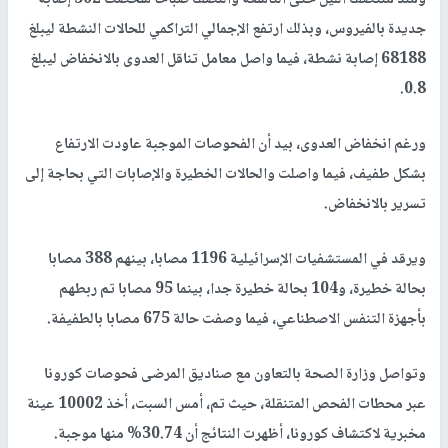
جديدة بالفيروس، وبذلك ارتفع الإجمالي التراكمي للحالات النشطة ليبلغ
68188 إصابة نشطة، فيما واصل معامل تناقل العدوى بالانخفاض ليبلغ
0.8.
ورغم انخفاض العدوى، بيد أن الفحوصات الموجبة عاودت الارتفاع
بشكل طفيف، فيما واصلت والحالات الخطيرة والإصابات التي بحاجة إلى
تسرير بالانخفاض.
ويرقد في المستشفيات الإسرائيلية 1196 مصابا، بينهم 388 مصابا
بحالة خطيرة، و104 بحالة خطيرة جدا، بينما 95 مصابا تم ربطهم
بأجهزة التنفس الاصطناعي، فيما وصفت حالة 675 مصابا بالطفيفة.
وتواصل وزارة الصحة بالتعاون مع صناديق المرضى فحوصات كورونا
عبر محطات الفحص المتنقلة، حيث تم، أمس السبت، أخذ 10002 عينة
مخبرية لاكتشاف كورونا، أظهرت النتائج أن 30.74% منها موجبة.