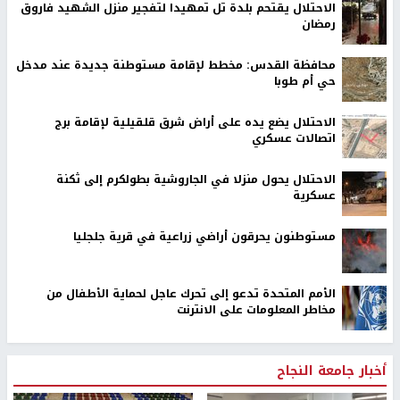
الاحتلال يقتحم بلدة تل تمهيدا لتفجير منزل الشهيد فاروق
رمضان
محافظة القدس: مخطط لإقامة مستوطنة جديدة عند مدخل
حي أم طوبا
الاحتلال يضع يده على أراض شرق قلقيلية لإقامة برج
اتصالات عسكري
الاحتلال يحول منزلا في الجاروشية بطولكرم إلى ثكنة
عسكرية
مستوطنون يحرقون أراضي زراعية في قرية جلجليا
الأمم المتحدة تدعو إلى تحرك عاجل لحماية الأطفال من
مخاطر المعلومات على الانترنت
أخبار جامعة النجاح