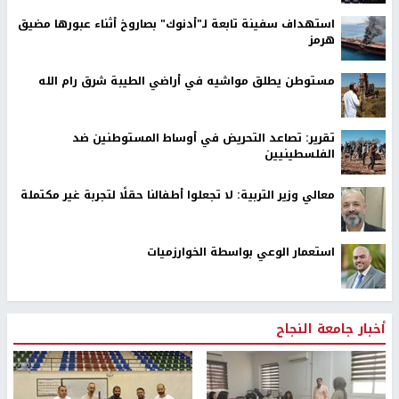
استهداف سفينة تابعة لـ"أدنوك" بصاروخ أثناء عبورها مضيق
هرمز
مستوطن يطلق مواشيه في أراضي الطيبة شرق رام الله
تقرير: تصاعد التحريض في أوساط المستوطنين ضد
الفلسطينيين
معالي وزير التربية: لا تجعلوا أطفالنا حقلًا لتجربة غير مكتملة
استعمار الوعي بواسطة الخوارزميات
أخبار جامعة النجاح