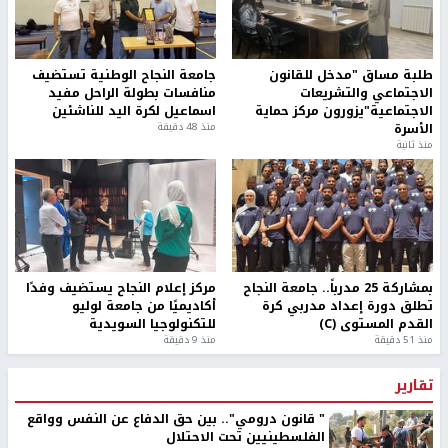
طلبة مساق "مدخل للقانون
جامعة النجاح الوطنية تستضيف
الاجتماعي والتشريعات
منافسات بطولة الراحل مفيد
الاجتماعية"يزورون مركز حماية
اسماعيل لكرة اليد للناشئين
الأسرة
منذ 48 دقيقة
منذ ثانية
بمشاركة 25 مدرباً.. جامعة النجاح
مركز إعلام النجاح يستضيف وفدًا
تطلق دورة إعداد مدربي كرة
أكاديميًا من جامعة لوليو
القدم المستوى (C)
للتكنولوجيا السويدية
منذ 51 دقيقة
منذ 9 دقيقة
تقارير
" قانون درومي".. بين حق الدفاع عن النفس وواقع
الفلسطينيين تحت الاحتلال