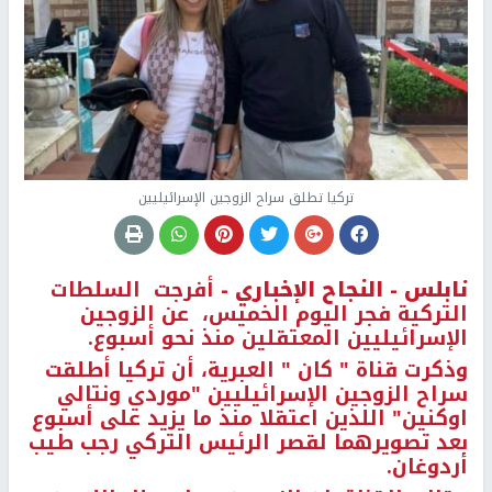
تركيا تطلق سراح الزوجين الإسرائيليين
نابلس -
النجاح الإخباري -
أفرجت السلطات
التركية فجر اليوم الخميس، عن الزوجين
الإسرائيليين المعتقلين منذ نحو أسبوع.
وذكرت قناة " كان " العبرية، أن تركيا أطلقت
سراح الزوجين الإسرائيليين "موردي ونتالي
اوكنين" اللذين اعتقلا منذ ما يزيد على أسبوع
بعد تصويرهما لقصر الرئيس التركي رجب طيب
أردوغان.