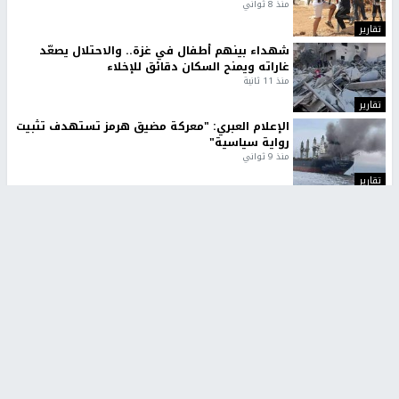
منذ 8 ثواني
تقارير
شهداء بينهم أطفال في غزة.. والاحتلال يصعّد
غاراته ويمنح السكان دقائق للإخلاء
منذ 11 ثانية
تقارير
الإعلام العبري: "معركة مضيق هرمز تستهدف تثبيت
رواية سياسية"
منذ 9 ثواني
تقارير
تصريحات خاصة
تصريحات خاصة
تصريحات خاصة
غازي حمد للشرق: الاتفاق حصيلة
مدير مستشفى النجاح: : نقل
مفاوضات طويلة استمرت ستة
أجهزة غسيل الكلى دون تجهيزات
شهور
متكاملة خطر على المرضى