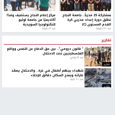
بمشاركة 25 مدرباً.. جامعة النجاح
مركز إعلام النجاح يستضيف وفدًا
تطلق دورة إعداد مدربي كرة
أكاديميًا من جامعة لوليو
القدم المستوى (C)
للتكنولوجيا السويدية
منذ 51 دقيقة
منذ 9 دقيقة
تقارير
" قانون درومي".. بين حق الدفاع عن النفس وواقع
الفلسطينيين تحت الاحتلال
منذ 8 ثواني
تقارير
شهداء بينهم أطفال في غزة.. والاحتلال يصعّد
غاراته ويمنح السكان دقائق للإخلاء
منذ 11 ثانية
تقارير
الإعلام العبري: "معركة مضيق هرمز تستهدف تثبيت
رواية سياسية"
منذ 9 ثواني
تقارير