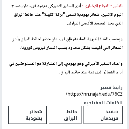
نابلس -
النجاح الإخباري -
أدى السفير الأميركي ديفيد فريدمان، صباح
اليوم الإثنين، شعائر يهودية تسمى "بركة الكهنة" عند حائط البراق
الذي يحد المسجد الأقصى المبارك.
وبحسب القناة العبرية السابعة، فإن فريدمان حضر لحائط البراق وأدى
الشعائر التي أقيمت بشكل محدود بسبب انتشار فيروس كورونا.
واعتاد السفير الأميركي وهو يهودي، إلى المشاركة مع المستوطنين في
أداء الشعائر اليهودية عند حائط البراق.
رابط قصير
https://nn.najah.edu/76CZ/
الكلمات المفتاحية
ديفيد
حائط
شعائر
فريدمان
البراق
يهودية