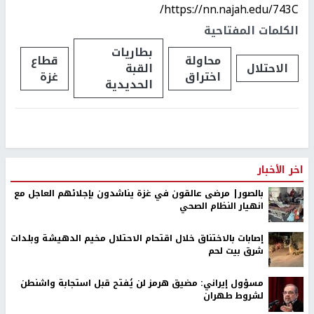
https://nn.najah.edu/743C/
الكلمات المفتاحية
بطاريات
محاولة
قطاع
الاحتلال
القبة
اختراق
غزة
الحديدية
اخر الأخبار
بالصور| مرضى عالقون في غزة يناشدون بإجلائهم العاجل مع
انهيار النظام الصحي
إصابات بالاختناق خلال اقتحام الاحتلال مخيم الدهيشة وبلدات
شرق بيت لحم
مسؤول إيراني: مضيق هرمز لن يُفتح قبل استجابة واشنطن
لشروط طهران