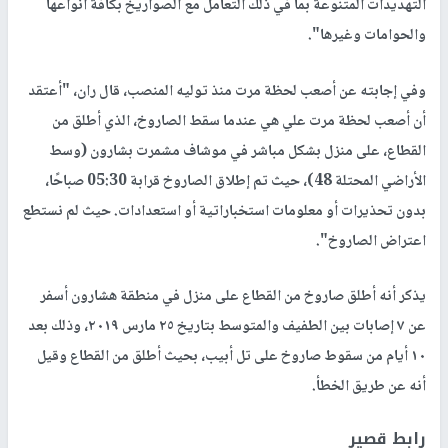
التهديدات المتنوعة بما في ذلك التعامل مع الصواريخ بكافة أنواعها
والحوامات وغيرها".
وفي إجابته عن أصعب لحظة مرت منذ توليه المنصب، قال ران، "أعتقد
أن أصعب لحظة مرت علي هي عندما سقط الصاروخ، الذي أطلق من
القطاع، على منزل بشكل مباشر في موشاف مشمرت بشارون (وسط
الأراضي المحتلة 48)، حيث تم إطلاق الصاروخ قرابة 05:30 صباحًا،
بدون تحذيرات أو معلومات استخباراتية أو استعدادات. حيث لم نستطع
اعتراض الصاروخ".
يذكر أنه أطلق صاروخ من القطاع على منزل في منطقة هشارون أسفر
عن ٧ إصابات بين الطفيف والمتوسط بتاريخ ٢٥ مارس ٢٠١٩، وذلك بعد
١٠ أيام من سقوط صاروخ على تل أبيب، بحيث أطلق من القطاع وقيل
أنه عن طريق الخطأ.
رابط قصير