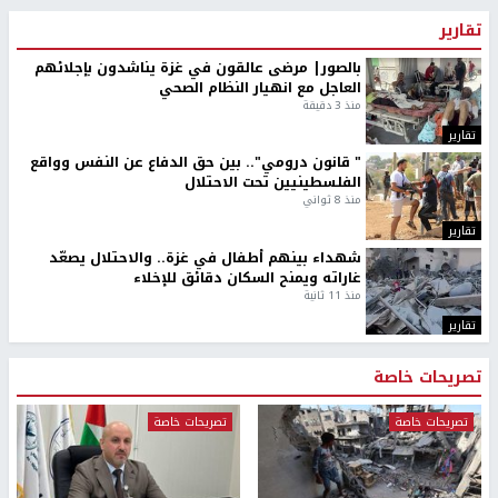
تقارير
بالصور| مرضى عالقون في غزة يناشدون بإجلائهم
العاجل مع انهيار النظام الصحي
منذ 3 دقيقة
تقارير
" قانون درومي".. بين حق الدفاع عن النفس وواقع
الفلسطينيين تحت الاحتلال
منذ 8 ثواني
تقارير
شهداء بينهم أطفال في غزة.. والاحتلال يصعّد
غاراته ويمنح السكان دقائق للإخلاء
منذ 11 ثانية
تقارير
تصريحات خاصة
تصريحات خاصة
تصريحات خاصة