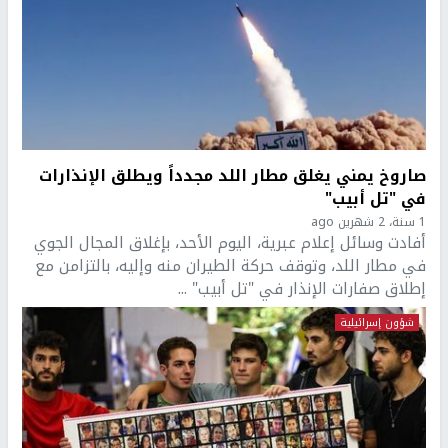
صاروخ يمني يغلق مطار اللد مجدداً ويطلق الإنذارات
في "تل أبيب"
1 سنة، 2 شهرين ago
أفادت وسائل إعلام عبرية، اليوم الأحد، بإغلاق المجال الجوي
في مطار اللد، وتوقف حركة الطيران منه وإليه، بالتزامن مع
إطلاق صفارات الإنذار في "تل أبيب" ...
شؤون إسرائيلية