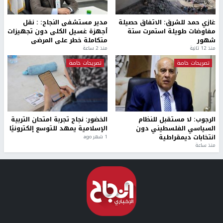
غازي حمد للشرق: الاتفاق حصيلة
مدير مستشفى النجاح: : نقل
مفاوضات طويلة استمرت ستة
أجهزة غسيل الكلى دون تجهيزات
شهور
متكاملة خطر على المرضى
منذ 12 ثانية
منذ 2 ساعة
تصريحات خاصة
تصريحات خاصة
الرجوب: لا مستقبل للنظام
الخضور: نجاح تجربة امتحان التربية
السياسي الفلسطيني دون
الإسلامية يمهد للتوسع إلكترونيًا
انتخابات ديمقراطية
1 شهر ago
منذ ساعة