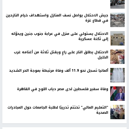
جيش الاحتلال يواصل نسف المنازل واستهداف خيام النازحين
في قطاع غزة
الاحتلال يستولي على منزل في عرابة جنوب جنين ويحوّله
إلى ثكنة عسكرية
الاحتلال يطلق النار على راعٍ ويقتل ثلاثة من أغنامه غرب
الخليل
ألمانيا تسجل نحو 11.9 ألف وفاة مرتبطة بموجة الحر الشديد
وفاة سفير فلسطين لدى مصر دياب اللوح في القاهرة
"التعليم العالي" تختتم تدريبًا لطلبة الجامعات حول المبادرات
الصحية