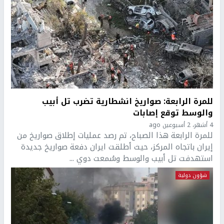
للمرة الرابعة: صواريخ انشطارية تضرب تل أبيب
والوسط توقع إصابات
4 أشهر، 2 أسبوعين ago
للمرة الرابعة هذا الصباح، تم رصد عمليات إطلاق صواريخ من
إيران باتجاه المركز، حيث أطلقت ايران دفعة صواريخ جديدة
استهدفت تل أبيب والوسط وسُمعت دوي ...
شؤون دولية