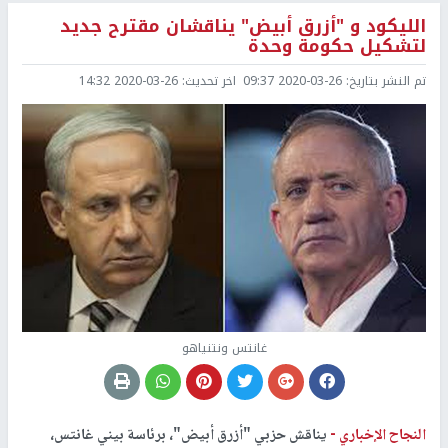
الليكود و "أزرق أبيض" يناقشان مقترح جديد
لتشكيل حكومة وحدة
تم النشر بتاريخ:
2020-03-26 09:37
اخر تحديث:
2020-03-26 14:32
غانتس ونتنياهو
النجاح الإخباري -
يناقش حزبي "أزرق أبيض"، برئاسة بيني غانتس،