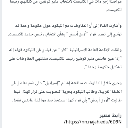
مواصلة إجراءات في الكنيست لانتخاب مئير كوهين، من كتلتهم، رئيسا
للكنيست.
وأشارت القناة إلى أن المفاوضات مع الليكود حول حكومة وحدة قد
تؤدي إلى تغيير قرار "أزرق أبيض" بشأن انتخاب رئيس جديد للكنيست.
ونقلت الإذاعة العامة الإسرائيلية "كان" عن قيادي في الليكود قوله إنه
"إذا عين غانتس مئير كوهين رئيسا للكنيست، ستنتهي المفاوضات على
تشكيل حكومة وحدة".
وجرى خلال المفاوضات مناقشة إقدام "إسرائيل" على ضم مناطق في
الضفة الغربية، وطالب الليكود بحرية التصويت على قرار كهذا، فيما
طالبت "أزرق أبيض" بأن قرار كهذا سيتخذ بعد موافقة غانتس فقط.
رابط قصير
https://nn.najah.edu/6D9N/