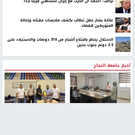
ترامب: أعتقد أن الحرب مع إيران ستنتهي قريبًا جدًا
عائلة بشار عقل تطالب بكشف ملابسات مقتله وإحالة
المتورطين للقضاء
الاحتلال يخطر باقتلاع أشجار من 310 دونمات والاستيلاء على
3.5 دونم جنوب جنين
أخبار جامعة النجاح
طلبة مساق "مدخل للقانون
جامعة النجاح الوطنية تستضيف
الاجتماعي والتشريعات
منافسات بطولة الراحل مفيد
الاجتماعية"يزورون مركز حماية
اسماعيل لكرة اليد للناشئين
الأسرة
منذ 48 دقيقة
منذ ثانية