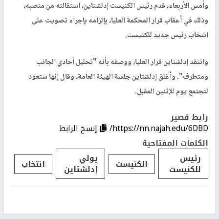
وأمس الأربعاء، قدم رئيس الكنيست إدلشتاين، استقالته من منصبه،
وذلك في أعقاب قرار المحكمة العليا، بإلزامه بإجراء تصويت على
انتخاب رئيس جديد للكنيست.
وانتقد إدلشتاين قرار العليا، ووصفه بأنه "تحليل أحادي الجانب
ومتطرف". وأغلق إدلشتاين جلسة الهيئة العامة، وقال إنها ستعود
لتجتمع يوم الإثنين المقبل.
رابط قصير
https://nn.najah.edu/6DBD/
إنسخ الرابط
الكلمات المفتاحية
رئيس
يولي
الكنيست
انتخاب
للكنيست
إدلشتاين