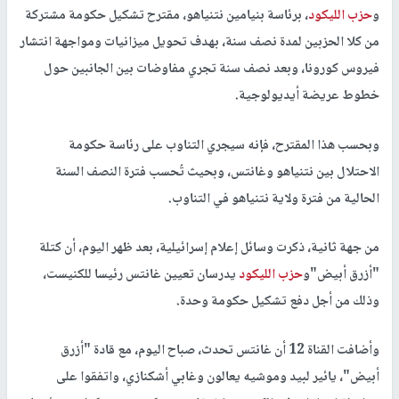
و
حزب الليكود
، برئاسة بنيامين نتنياهو، مقترح تشكيل حكومة مشتركة
من كلا الحزبين لمدة نصف سنة، بهدف تحويل ميزانيات ومواجهة انتشار
فيروس كورونا، وبعد نصف سنة تجري مفاوضات بين الجانبين حول
خطوط عريضة أيديولوجية.
وبحسب هذا المقترح، فإنه سيجري التناوب على رئاسة حكومة
الاحتلال بين نتنياهو وغانتس، وبحيث تُحسب فترة النصف السنة
الحالية من فترة ولاية نتنياهو في التناوب.
من جهة ثانية، ذكرت وسائل إعلام إسرائيلية، بعد ظهر اليوم، أن كتلة
"أزرق أبيض"و
حزب الليكود
يدرسان تعيين غانتس رئيسا للكنيست،
وذلك من أجل دفع تشكيل حكومة وحدة.
وأضافت القناة 12 أن غانتس تحدث، صباح اليوم، مع قادة "أزرق
أبيض"، يائير لبيد وموشيه يعالون وغابي أشكنازي، واتفقوا على