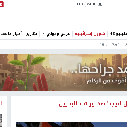
الظهر
11:45
البث
نيو 48
شؤون إسرائيلية
عربي ودولي
تقارير
أخبار جامعة 
" ضد ورشة البحرين
أبيب" ضد ورشة البحرين
ا