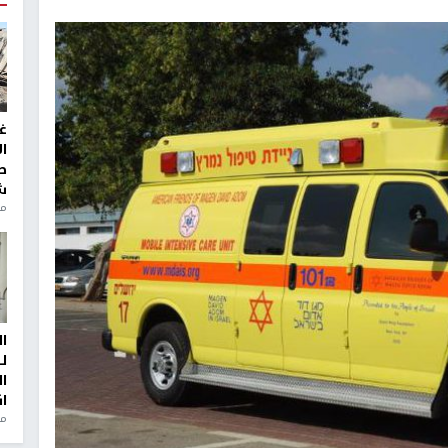
غ
ا
ط
ش
منذ 2
ا
ل
ا
ا
من