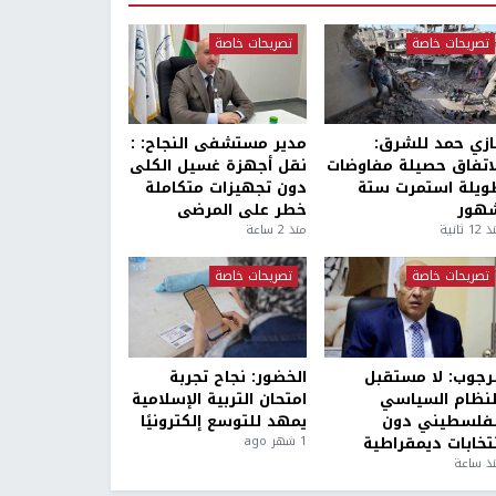
تصريحات خاصة
تصريحات خاصة
ازي حمد للشرق:
مدير مستشفى النجاح: :
لاتفاق حصيلة مفاوضات
نقل أجهزة غسيل الكلى
ويلة استمرت ستة
دون تجهيزات متكاملة
هور
خطر على المرضى
1 ثانية
منذ 2 ساعة
تصريحات خاصة
تصريحات خاصة
لرجوب: لا مستقبل
الخضور: نجاح تجربة
لنظام السياسي
امتحان التربية الإسلامية
لفلسطيني دون
يمهد للتوسع إلكترونيًا
نتخابات ديمقراطية
1 شهر ago
ذ ساعة