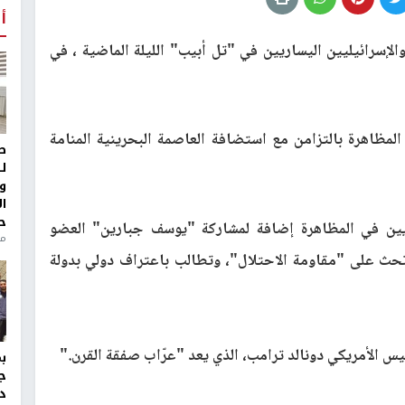
أ
إسرائيليين اليساريين في "تل أبيب" الليلة الماضية ، في
المظاهرة بالتزامن مع استضافة العاصمة البحرينية المنامة
ط
ل
و
ا
ح
يين في المظاهرة إضافة لمشاركة "يوسف جبارين" العضو
من
ث على "مقاومة الاحتلال"، وتطالب باعتراف دولي بدولة
س الأمريكي دونالد ترامب، الذي يعد "عرّاب صفقة القرن
".
ج
د