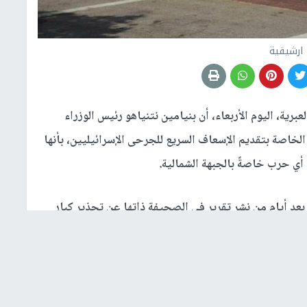
ارشيفية
ية، اليوم الأربعاء، أن بنيامين نتنياهو رئيس الوزراء
لخاصة بتقديم الإسعاف السريع للجرحى الإسرائيليين، بأنها
ي حرب خاصةً بالجبهة الشمالية.
د أيام من نشر تقرير في الصحيفة ذاتها عن تحذير كبار
 الجرحى في أي حرب على جبهات عدة.
، أجرت وزارة الجيش مناقشة مع هيئات الطوارئ المختلفة
الجيش ونجمة دواد الحمراء لا تملك سيارات إسعاف مدرعة