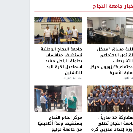
خبار جامعة النجاح
لبة مساق "مدخل
جامعة النجاح الوطنية
لقانون الاجتماعي
تستضيف منافسات
التشريعات
بطولة الراحل مفيد
لاجتماعية"يزورون مركز
اسماعيل لكرة اليد
ماية الأسرة
للناشئين
ذ ثانية
منذ 48 دقيقة
بمشاركة 25 مدرباً..
مركز إعلام النجاح
امعة النجاح تطلق
يستضيف وفدًا أكاديميًا
ورة إعداد مدربي كرة
من جامعة لوليو