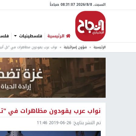
السبت، 8/‏8/‏2026 08:31:08 صباحاً
الرئيسية
فلسطينيات
فلسطي
الرئيسية
شؤون إسرائيلية
نواب عرب يقودون مظاهرات في "تل أبيب
نواب عرب يقودون مظاهرات في "تل 
تم النشر بتاريخ:
2019-06-26 11:46