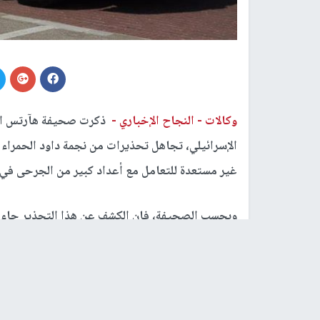
وكالات -
النجاح الإخباري -
ذكرت صحيفة هآرتس العبر
الإسرائيلي، تجاهل تحذيرات من نجمة داود الحمراء ا
غير مستعدة للتعامل مع أعداد كبير من الجرحى في أ
وبحسب الصحيفة، فإن الكشف عن هذا التحذير جاء بع
مسؤولي الأمن والصحة من عدم القدرة على معالجة
ووفقا للصحيفة، فإنه في شهر فبراير/ شباط الماضي
بشأن الاستعدادات للحرب، وكشفت الجلسة أن وزارة 