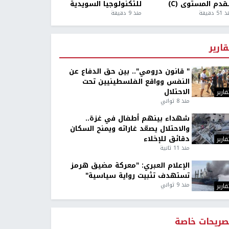
قدم المستوى (C)
للتكنولوجيا السويدية
5 دقيقة
منذ 9 دقيقة
قارير
" قانون درومي".. بين حق الدفاع عن
النفس وواقع الفلسطينيين تحت
الاحتلال
قارير
منذ 8 ثواني
شهداء بينهم أطفال في غزة..
والاحتلال يصعّد غاراته ويمنح السكان
دقائق للإخلاء
قارير
منذ 11 ثانية
الإعلام العبري: "معركة مضيق هرمز
تستهدف تثبيت رواية سياسية"
منذ 9 ثواني
قارير
صريحات خاصة