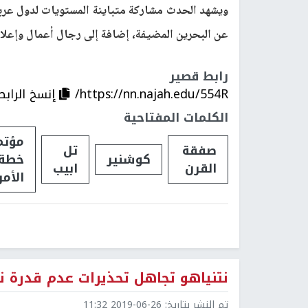
ويشهد الحدث مشاركة متباينة المستويات لدول عربية
عن البحرين المضيفة، إضافة إلى رجال أعمال وإعل
رابط قصير
https://nn.najah.edu/554R/
إنسخ الرابط
الكلمات المفتاحية
مؤتم
صفقة
تل
كوشنير
خطة 
القرن
ابيب
الأمر
نتنياهو تجاهل تحذيرات عدم قدرة ن
تم النشر بتاريخ:
2019-06-26 11:32