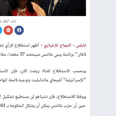
حزب ازرق و
نابلس -
النجاح الإخباري -
أظهر استطلاع للرأي نش
لافان" برئاسة بيني غانتس سيحصد 37 مقعدا، مقابل 29 ل
وبحسب الاستطلاع لقناة ريشت كان، فإن الاست
"الإسرائيلية" أفيحاي ماندلبليت بتوجيه لائحة اتهام 
حين أن حزب غانتس يمكن أن يشكل الحكومة بـ 61 مقعداً في حال قررت الكتل العربية الانضمام إلى ائتلافه.