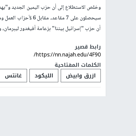
وخلص الاستطلاع إلى أن حزب اليمين الجديد و"يهدوت
سيحصلون على 7 مقاعد، مقابل 6 لأحزاب العمل وميرتس وشاس، و5 للتجمع و
أن حزب "إسرائيل بيتنا" بزعامة أفيغدور ليبرمان،
رابط قصير
https://nn.najah.edu/4F90/
الكلمات المفتاحية
ازرق وابيض
الليكود
غانتس
فلسطينيات
فلسطينيو 48