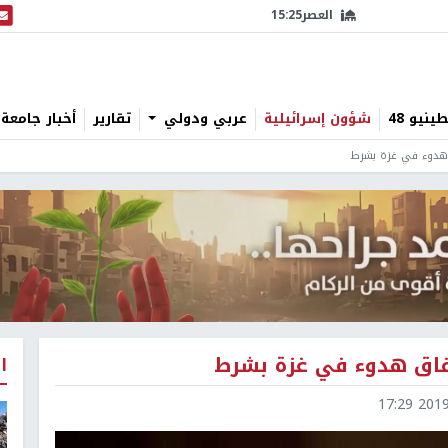
العصر
15:25
البث
نيو 48
شؤون إسرائيلية
عربي ودولي
تقارير
أخبار جامعة 
 هدوء في غزة بشرط
تفاق هدوء في غزة بشرط
ا
2019-0