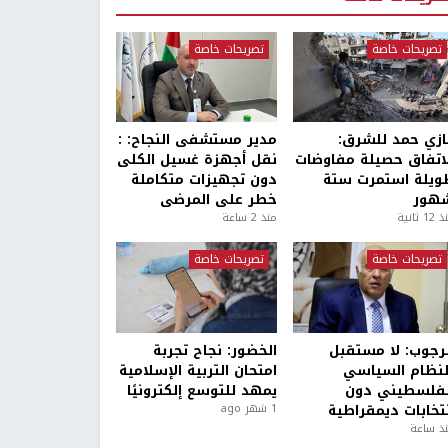
تصريحات خاصة
تصريحات خاصة
ازي حمد للشرق:
مدير مستشفى النجاح: :
لاتفاق حصيلة مفاوضات
نقل أجهزة غسيل الكلى
ويلة استمرت ستة
دون تجهيزات متكاملة
هور
خطر على المرضى
1 ثانية
منذ 2 ساعة
تصريحات خاصة
تصريحات خاصة
لرجوب: لا مستقبل
الخضور: نجاح تجربة
لنظام السياسي
امتحان التربية الإسلامية
لفلسطيني دون
يمهد للتوسع إلكترونيًا
نتخابات ديمقراطية
1 شهر ago
ذ ساعة