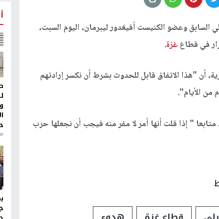
أ
يلي السابق وعضو الكنيست أفيغدور ليبرمان، اليوم السبت،
رار في قطاع
غزة
.
برمان في تصريحات نقلتها القناة 13 العبرية، أن "هذا الاتفاق قابل للحدوث بشرط أن نكسر إرادتهم
ط
 من الأيام".
ل
و
ا
 متابعا " إذا قلت أنها أمر لا مفر منه فيجب أن نجعلها حرب
ح
من
ط
ج
يلي
قطاع غزة
هدوء
د