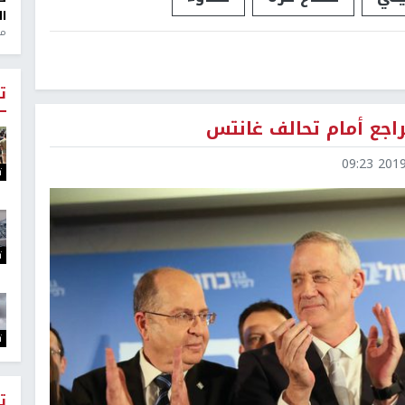
ال
منذ 1
ت
راجع أمام تحالف غانتس
2019-0
ت
ت
ت
ت