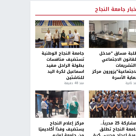
خبار جامعة النجاح
لبة مساق "مدخل
جامعة النجاح الوطنية
لقانون الاجتماعي
تستضيف منافسات
التشريعات
بطولة الراحل مفيد
لاجتماعية"يزورون مركز
اسماعيل لكرة اليد
ماية الأسرة
للناشئين
ذ ثانية
منذ 48 دقيقة
بمشاركة 25 مدرباً..
مركز إعلام النجاح
امعة النجاح تطلق
يستضيف وفدًا أكاديميًا
ورة إعداد مدربي كرة
من جامعة لوليو