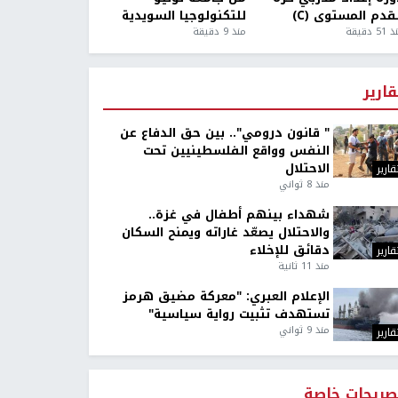
قدم المستوى (C)
للتكنولوجيا السويدية
5 دقيقة
منذ 9 دقيقة
قارير
" قانون درومي".. بين حق الدفاع عن
النفس وواقع الفلسطينيين تحت
الاحتلال
قارير
منذ 8 ثواني
شهداء بينهم أطفال في غزة..
والاحتلال يصعّد غاراته ويمنح السكان
دقائق للإخلاء
قارير
منذ 11 ثانية
الإعلام العبري: "معركة مضيق هرمز
تستهدف تثبيت رواية سياسية"
منذ 9 ثواني
قارير
صريحات خاصة