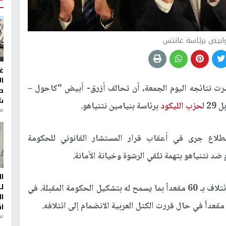
ابيض برئاسة غانتس
غ
ا
رت نتائجه اليوم الجمعة، أن تحالف أزرق- أبيض "كاحول –
ط
ش
حزب الليكود
برئاسة بنيامين نتنياهو.
منذ 2
طلاع جرى في أعقاب قرار المستشار القانوني للحكومة
ضد نتنياهو بتهمة تلقي الرشوة وخيانة الأمانة.
ا
ل
ووفقا للاستطلاع، فإن نتنياهو لن يستطيع تشكيل ائتلاف بـ 60 مقعداً بما يسمح له بتشكيل الحكومة المقبلة. في
ا
ا
من