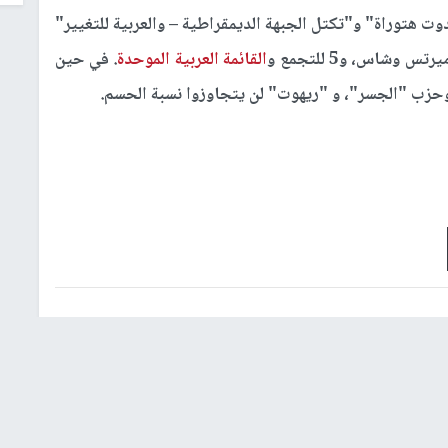
 هتوراة" و"تكتل الجبهة الديمقراطية – والعربية للتغيير"
القائمة العربية الموحدة
. في حين
 وحزب "الجسر"، و "ريهوت" لن يتجاوزوا نسبة الحسم.
شؤون إسرائيلية
عربي ودولي
إشترك بالنشرة الإخبارية