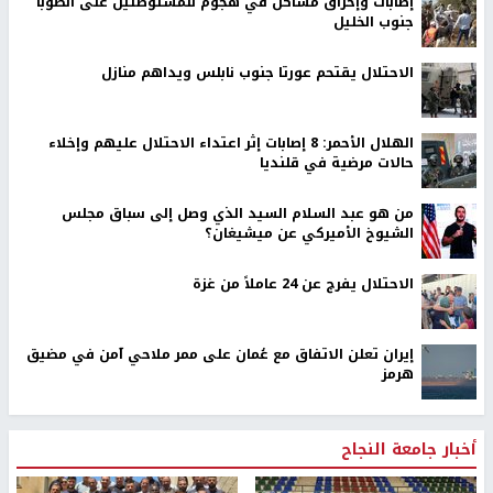
إصابات وإحراق مساكن في هجوم للمستوطنين على الطوبا
جنوب الخليل
الاحتلال يقتحم عورتا جنوب نابلس ويداهم منازل
الهلال الأحمر: 8 إصابات إثر اعتداء الاحتلال عليهم وإخلاء
حالات مرضية في قلنديا
من هو عبد السلام السيد الذي وصل إلى سباق مجلس
الشيوخ الأميركي عن ميشيغان؟
الاحتلال يفرج عن 24 عاملاً من غزة
إيران تعلن الاتفاق مع عُمان على ممر ملاحي آمن في مضيق
هرمز
أخبار جامعة النجاح