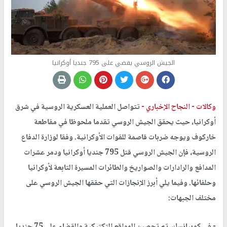
الجيش الروسي يقضي على 795 جنديا أوكرانيا
وكالات -
النجاح الإخباري -
تتواصل العملية العسكرية الروسية في شرق
أوكرانيا، حيث يحقق الجيش الروسي تقدما ملحوظا في مقاطعة
خاركوف ويوجه ضربات قاصمة للقوات الأوكرانية. وفقا لوزارة الدفاع
الروسية، فإن الجيش الروسي قتل 795 جنديا أوكرانيا ودمر عشرات
المدافع والرادارات والصواريخ والطائرات المسيرة التابعة لأوكرانيا
وحلفائها. وفيما يلي أبرز الإنجازات التي حققها الجيش الروسي على
مختلف الجبهات:
- في كوبيانسك، تم تحصين المواقع التكتيكية والقضاء على 75 جنديا