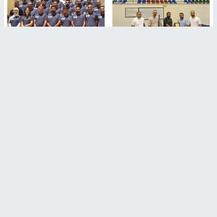
جامعة النجاح الوطنية تستضيف
بمشاركة 25 مدرباً.. جامعة النجاح
منافسات بطولة الراحل مفيد
تطلق دورة إعداد مدربي كرة
اسماعيل لكرة اليد للناشئين
القدم المستوى (C)
منذ 48 دقيقة
منذ 51 دقيقة
مركز إعلام النجاح يستضيف وفدًا
جامعة النجاح الأولى فلسطينياً
أكاديميًا من جامعة لوليو
وضمن أفضل 40 جامعة عربية في
للتكنولوجيا السويدية
تصنيف "ويبومتركس"
منذ 9 دقيقة
منذ 2 ساعة
تقارير
" قانون درومي".. بين حق الدفاع عن النفس وواقع