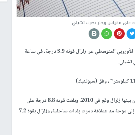
أعلنت مركز رصد الزلازل الأوروبي المتوسطي عن زلزال قوته 5.9 درجة، في ساعة
ي تشيلي.
ولتشيلي تاريخ طويل من التعرض لزلازل مدمرة، ومن بينها زلزال وقع في 2010، وبلغت قوته 8.8 درجة على
مقياس ريختر قبالة الساحل الجنوبي الأوسط، وأدى إلى موجة مد عملاقة دمرت بلدات ساحلية، وزلزال بقوة 7.2