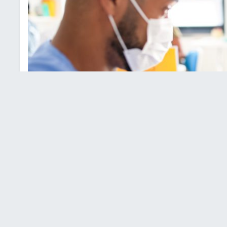
1 عاماً بلقاح فايزر
لأمريكية، أمس، أنه سيتم البدء في تطعيم الأطفال الذين