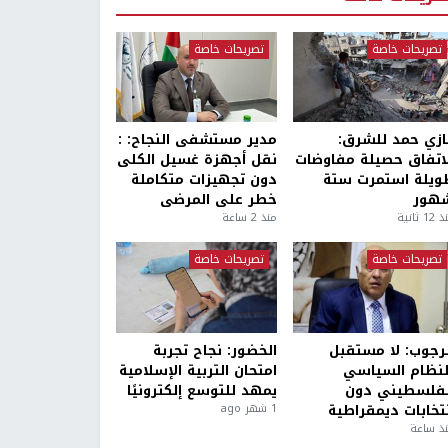
تصريحات خاصة
تصريحات خاصة
ازي حمد للشرق:
مدير مستشفى النجاح: :
لاتفاق حصيلة مفاوضات
نقل أجهزة غسيل الكلى
ويلة استمرت ستة
دون تجهيزات متكاملة
هور
خطر على المرضى
1 ثانية
منذ 2 ساعة
تصريحات خاصة
تصريحات خاصة
لرجوب: لا مستقبل
الخضور: نجاح تجربة
لنظام السياسي
امتحان التربية الإسلامية
لفلسطيني دون
يمهد للتوسع إلكترونيًا
نتخابات ديمقراطية
1 شهر ago
ذ ساعة