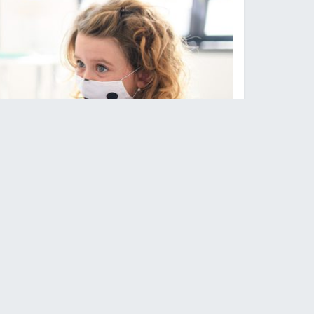
أمريكا تسمح بتطعيم الأطفال ما بين 5 و1
نابلس -
النجاح الإخباري -
أفادت السلطات الصحية ا