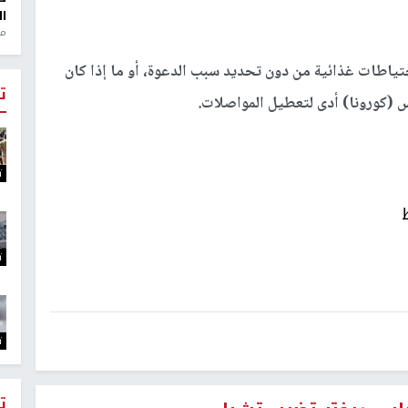
ال
منذ 1
تياطات غذائية من دون تحديد سبب الدعوة، أو ما إذا كان
ت
س (كورونا) أدى لتعطيل المواصلات.
ت
ت
ت
ت