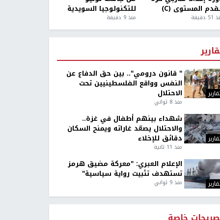
قدم المستوى (C)
للتكنولوجيا السويدية
5 دقيقة
منذ 9 دقيقة
قارير
" قانون درومي".. بين حق الدفاع عن
النفس وواقع الفلسطينيين تحت
الاحتلال
قارير
منذ 8 ثواني
شهداء بينهم أطفال في غزة..
والاحتلال يصعّد غاراته ويمنح السكان
دقائق للإخلاء
قارير
منذ 11 ثانية
الإعلام العبري: "معركة مضيق هرمز
تستهدف تثبيت رواية سياسية"
منذ 9 ثواني
قارير
صريحات خاصة