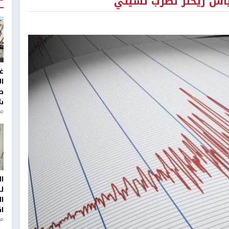
غ
ا
ط
ش
منذ 2
ا
ل
ا
ا
من