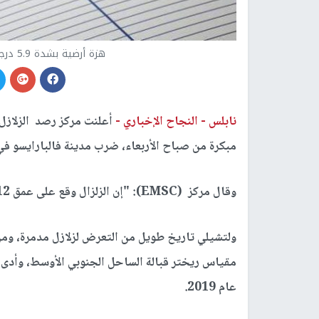
هزة أرضية بشدة 5.9 درجة على مقياس ريختر تضرب تشيلي
نابلس -
النجاح الإخباري -
مبكرة من صباح الأربعاء، ضرب مدينة فالبارايسو ف
وقال مركز (EMSC): "إن الزلزال وقع على عمق 112 كيلومترا"، وفق (سبوتنيك)
عام 2019.