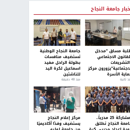
خبار جامعة النجاح
لبة مساق "مدخل
جامعة النجاح الوطنية
لقانون الاجتماعي
تستضيف منافسات
التشريعات
بطولة الراحل مفيد
لاجتماعية"يزورون مركز
اسماعيل لكرة اليد
ماية الأسرة
للناشئين
ذ ثانية
منذ 48 دقيقة
بمشاركة 25 مدرباً..
مركز إعلام النجاح
امعة النجاح تطلق
يستضيف وفدًا أكاديميًا
ورة إعداد مدربي كرة
من جامعة لوليو