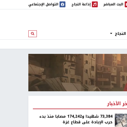
البث المباشر
إذاعة النجاح
التواصل الإجتماعي
 المباشر
إذاعة النجاح
النجاح
ابحث
خر الأخبار
73,384 شهيدا و174,242 مصابا منذ بدء
حرب الإبادة على قطاع غزة