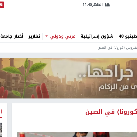
الظهر
11:45
البث
نيو 48
شؤون إسرائيلية
عربي ودولي
تقارير
أخبار جامعة 
ا