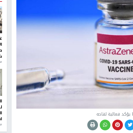
غ
ا
ط
ش
منذ 2
ا
ل
ا
ا يؤكد فعالية لقاحه
ا
من