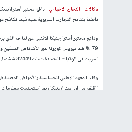
وكالات -
النجاح الإخباري -
ناظمة بنتائج التجارب السريرية عليه فيما تكافح د
ودافع مختبر أسترازينيكا الاثنين عن لقاحه الذي يرف
79 % ضد فيروس كورونا لدى الأشخاص المسنّين 
أُجريت في الولايات المتحدة شملت 32449 شخصا.
وكان المعهد الوطني للحساسية والأمراض المعدية في
"قلقه من أن أسترازينيكا ربما استخدمت معلومات قد
لفعالية اللقاح".
مؤكدا ان النتائج الأولية التي اعلن عنها "ثابتة".