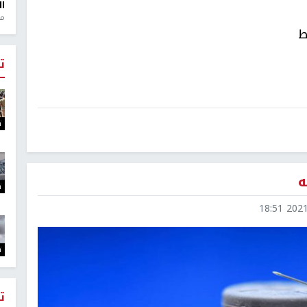
ال
منذ 1
ط
ت
ت
ه
ت
2021-0
ت
ت