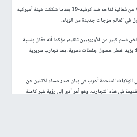
دافع مختبر أسترازينيكا عن فعالية لقاحه ضد كوفيد-19 بعدما شككت هيئة أميركية
ول في العالم موجات جديدة من الوباء.
ض قسم كبير من الأوروبيين تلقيه، مؤكدا أنه فعّال بنسبة
ولا يزيد خطر حصول جلطات دموية، بعد تجارب سريرية
 الولايات المتحدة أعرب في بيان صدر مساء الاثنين عن
يمة في هذه التجارب، وهو أمر أدى إلى رؤية غير كاملة
وتعهد مختبر استرازينيكا الثلاثاء بان يقدم في غضون 48 ساعة بيانات حديثة لهذه الهيئة الناظمة الأميركية