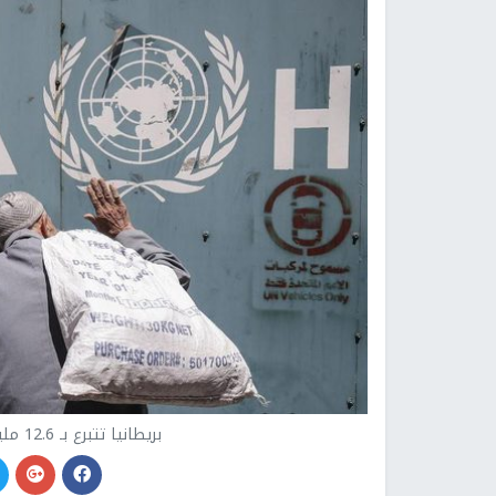
بريطانيا تتبرع بـ 12.6 مليون جنيه إسترليني إضافي للأونروا