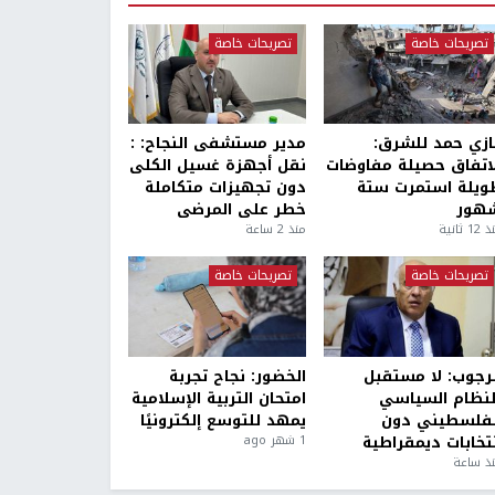
تصريحات خاصة
تصريحات خاصة
ازي حمد للشرق:
مدير مستشفى النجاح: :
لاتفاق حصيلة مفاوضات
نقل أجهزة غسيل الكلى
ويلة استمرت ستة
دون تجهيزات متكاملة
هور
خطر على المرضى
1 ثانية
منذ 2 ساعة
تصريحات خاصة
تصريحات خاصة
لرجوب: لا مستقبل
الخضور: نجاح تجربة
لنظام السياسي
امتحان التربية الإسلامية
لفلسطيني دون
يمهد للتوسع إلكترونيًا
نتخابات ديمقراطية
1 شهر ago
ذ ساعة