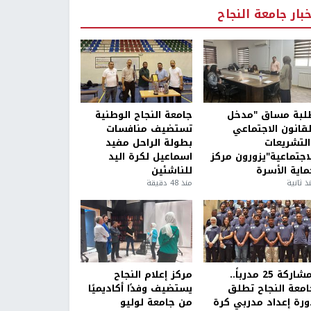
خبار جامعة النجاح
لبة مساق "مدخل
جامعة النجاح الوطنية
لقانون الاجتماعي
تستضيف منافسات
التشريعات
بطولة الراحل مفيد
لاجتماعية"يزورون مركز
اسماعيل لكرة اليد
ماية الأسرة
للناشئين
ذ ثانية
منذ 48 دقيقة
بمشاركة 25 مدرباً..
مركز إعلام النجاح
امعة النجاح تطلق
يستضيف وفدًا أكاديميًا
ورة إعداد مدربي كرة
من جامعة لوليو