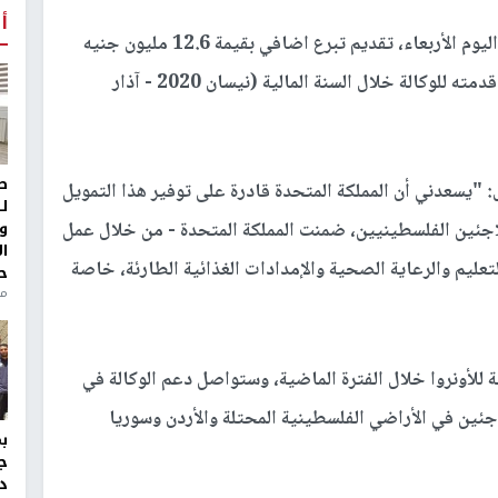
أ
قررت المملكة المتحدة، اليوم الأربعاء، تقديم تبرع اضافي بقيمة 12.6 مليون جنيه
إسترليني لصالح الأونروا، ليصل اجمالي الدعم الذي قدمته للوكالة خلال السنة المالية (نيسان 2020 - آذار
ط
 "يسعدني أن المملكة المتحدة قادرة على توفير هذا التمويل
ل
و
للاجئين الفلسطينيين، ضمنت المملكة المتحدة - من خلال عمل
ا
تعليم والرعاية الصحية والإمدادات الغذائية الطارئة، خاصة
ح
من
ة للأونروا خلال الفترة الماضية، وستواصل دعم الوكالة في
جئين في الأراضي الفلسطينية المحتلة والأردن وسوريا
ج
د