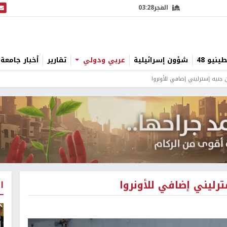
الفجر
03:28
البث
نيو 48
شؤون إسرائيلية
عربي ودولي
تقارير
أخبار جامعة 
ا