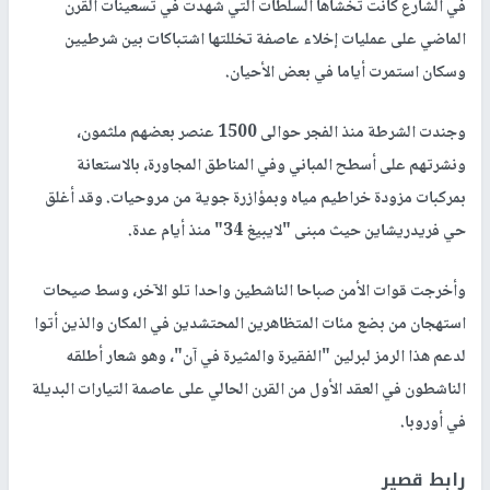
في الشارع كانت تخشاها السلطات التي شهدت في تسعينات القرن
الماضي على عمليات إخلاء عاصفة تخللتها اشتباكات بين شرطيين
وسكان استمرت أياما في بعض الأحيان.
وجندت الشرطة منذ الفجر حوالى 1500 عنصر بعضهم ملثمون،
ونشرتهم على أسطح المباني وفي المناطق المجاورة، بالاستعانة
بمركبات مزودة خراطيم مياه وبمؤازرة جوية من مروحيات. وقد أغلق
حي فريدريشاين حيث مبنى "لايبيغ 34" منذ أيام عدة.
وأخرجت قوات الأمن صباحا الناشطين واحدا تلو الآخر، وسط صيحات
استهجان من بضع مئات المتظاهرين المحتشدين في المكان والذين أتوا
لدعم هذا الرمز لبرلين "الفقيرة والمثيرة في آن"، وهو شعار أطلقه
الناشطون في العقد الأول من القرن الحالي على عاصمة التيارات البديلة
في أوروبا.
رابط قصير