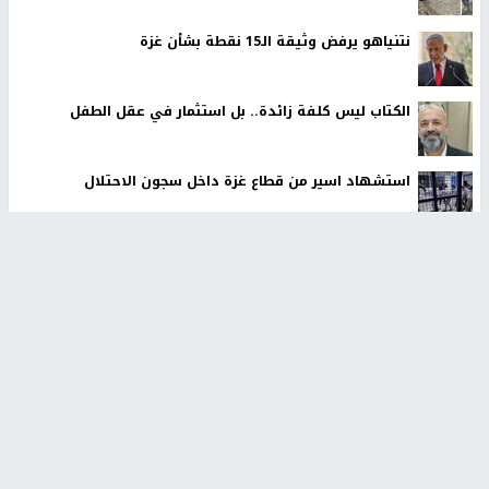
نتنياهو يرفض وثيقة الـ15 نقطة بشأن غزة
الكتاب ليس كلفة زائدة.. بل استثمار في عقل الطفل
استشهاد اسير من قطاع غزة داخل سجون الاحتلال
أخبار جامعة النجاح
طلبة مساق "مدخل للقانون
جامعة النجاح الوطنية تستضيف
الاجتماعي والتشريعات
منافسات بطولة الراحل مفيد
الاجتماعية"يزورون مركز حماية
اسماعيل لكرة اليد للناشئين