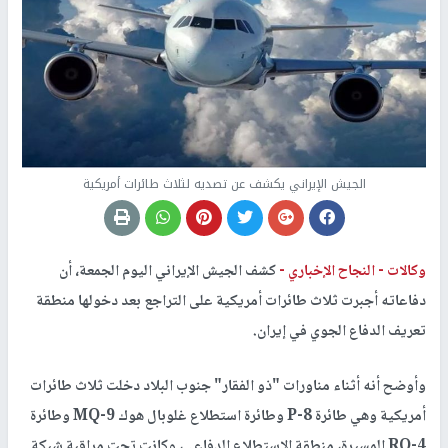
الجيش الإيراني يكشف عن تصديه لثلاث طائرات أمريكية
وكالات -
النجاح الإخباري -
كشف الجيش الإيراني اليوم الجمعة، أن
دفاعاته أجبرت ثلاث طائرات أمريكية على التراجع بعد دخولها منطقة
تعريف الدفاع الجوي في إيران.
وأوضح أنه أثناء مناورات "ذو الفقار" جنوب البلاد دخلت ثلاث طائرات
أمريكية وهي طائرة P-8 وطائرة استطلاع غلوبال هوك MQ-9 وطائرة
RQ-4 المسيرة، منطقة الاستطلاع الدفاعي، وكانت تحت مراقبة شبكة