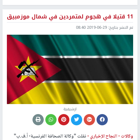
11 قتيلا في هجوم لمتمردين في شمال موزمبيق
تم النشر بتاريخ:
2019-06-29 08:40
ارشيفية
وكالات -
النجاح الإخباري -
نقلت "وكالة الصحافة الفرنسية- أ.ف.ب"