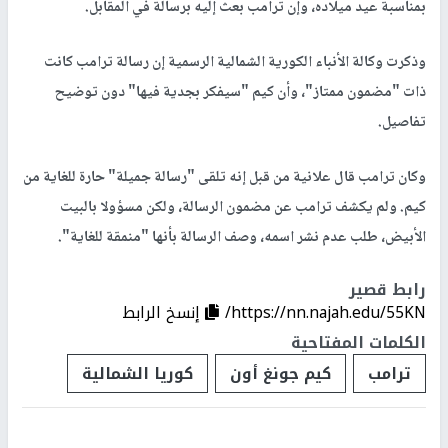
بمناسبة عيد ميلاده، وإن ترامب بعث إليه برسالة في المقابل.
وذكرت وكالة الأنباء الكورية الشمالية الرسمية إن رسالة ترامب كانت
ذات "مضمون ممتاز"، وأن كيم "سيفكر بجدية فيها" دون توضيح
تفاصيل.
وكان ترامب قال علانية من قبل إنه تلقى "رسالة جميلة" حارة للغاية من
كيم. ولم يكشف ترامب عن مضمون الرسالة، ولكن مسؤولا بالبيت
الأبيض، طلب عدم نشر اسمه، وصف الرسالة بأنها "منمقة للغاية".
رابط قصير
https://nn.najah.edu/55KN/
إنسخ الرابط
الكلمات المفتاحية
ترامب
كيم جونغ أون
كوريا الشمالية