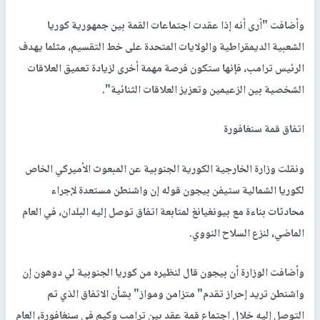
وأضافت "أرى أنه إذا عقدت اجتماعات القمة بين جمهورية كوريا
الشعبية الديمقراطية والولايات المتحدة على خط التقسيم، مثلما يهدف
الرئيس ترامب، فإنها ستكون فرصة مهمة أخرى لزيادة تعميق العلاقات
الشخصية بين الزعيمين وتعزيز العلاقات الثنائية".
اتفاق قمة سنغافورة
ونقلت وزارة الخارجية الكورية الجنوبية عن المبعوث الأميركي الخاص
لكوريا الشمالية ستيفن بيجون قوله إن واشنطن مستعدة لإجراء
محادثات بناءة مع بيونغيانغ لمتابعة اتفاق توصل إليه البلدان، في العام
الماضي، لنزع السلاح النووي.
وأضافت الوزارة أن بيجون قال لنظيره من كوريا الجنوبية لي دوهون إن
واشنطن تريد إحراز تقدم" متزامن ومواز" بشأن الاتفاق الذي تم
التوصل إليه خلال اجتماع قمة عقد بين ترامب وكيم في سنغافورة، العام