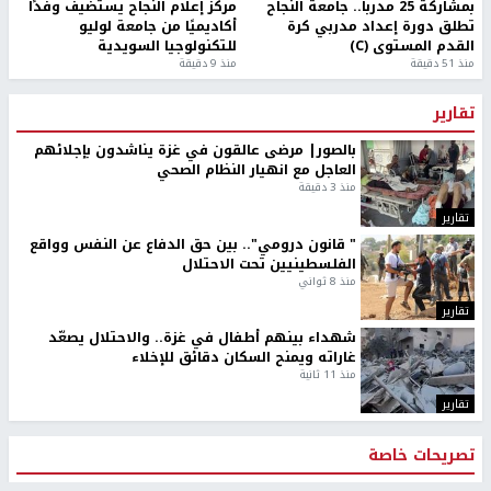
بمشاركة 25 مدرباً.. جامعة النجاح
مركز إعلام النجاح يستضيف وفدًا
تطلق دورة إعداد مدربي كرة
أكاديميًا من جامعة لوليو
القدم المستوى (C)
للتكنولوجيا السويدية
منذ 51 دقيقة
منذ 9 دقيقة
تقارير
بالصور| مرضى عالقون في غزة يناشدون بإجلائهم
العاجل مع انهيار النظام الصحي
منذ 3 دقيقة
تقارير
" قانون درومي".. بين حق الدفاع عن النفس وواقع
الفلسطينيين تحت الاحتلال
منذ 8 ثواني
تقارير
شهداء بينهم أطفال في غزة.. والاحتلال يصعّد
غاراته ويمنح السكان دقائق للإخلاء
منذ 11 ثانية
تقارير
تصريحات خاصة