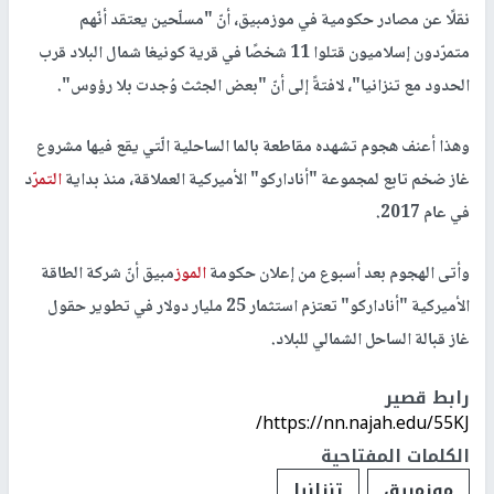
نقلًا عن مصادر حكومية في ​موزمبيق​، أنّ "مسلّحين يعتقد أنّهم
متمرّدون إسلاميون قتلوا 11 شخصًا في قرية كونيغا شمال البلاد قرب
الحدود مع ​تنزانيا​"، لافتةً إلى أنّ "بعض الجثث وُجدت بلا رؤوس".
وهذا أعنف هجوم تشهده مقاطعة بالما الساحلية الّتي يقع فيها مشروع
غاز ضخم تابع لمجموعة "أناداركو" الأميركية العملاقة، منذ بداية
التمر
ّد
في عام 2017.
وأتى الهجوم بعد أسبوع من إعلان حكومة
الموز
مبيق أنّ شركة الطاقة
الأميركية "أناداركو" تعتزم استثمار 25 مليار دولار في تطوير حقول
غاز قبالة الساحل الشمالي للبلاد.
رابط قصير
https://nn.najah.edu/55KJ/
الكلمات المفتاحية
موزمبيق
تنزانيا