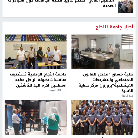
"التعليم العالي" تختتم تدريبًا لطلبة الجامعات حول المبادرات
الصحية
أخبار جامعة النجاح
طلبة مساق "مدخل للقانون
جامعة النجاح الوطنية تستضيف
الاجتماعي والتشريعات
منافسات بطولة الراحل مفيد
الاجتماعية"يزورون مركز حماية
اسماعيل لكرة اليد للناشئين
الأسرة
منذ 48 دقيقة
منذ ثانية