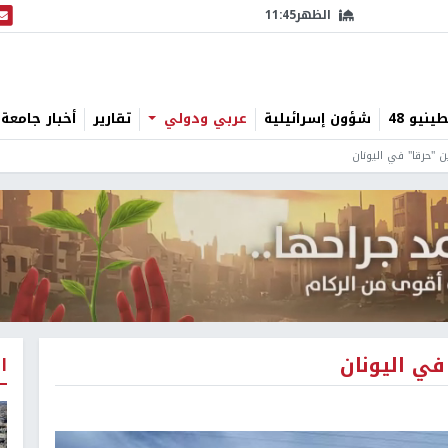
الظهر
11:45
البث
نيو 48
شؤون إسرائيلية
عربي ودولي
تقارير
أخبار جامعة 
 "حرقا" في اليونان
في اليونان
ا