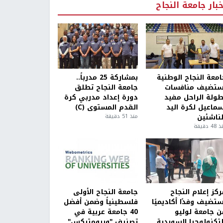
خبار جامعة النجاح
امعة النجاح الوطنية
بمشاركة 25 مدرباً..
ستضيف منافسات
جامعة النجاح تطلق
طولة الراحل مفيد
دورة إعداد مدربي كرة
سماعيل لكرة اليد
القدم المستوى (C)
لناشئين
منذ 51 دقيقة
4 دقيقة
كز إعلام النجاح
جامعة النجاح الأولى
ستضيف وفدًا أكاديميًا
فلسطينياً وضمن أفضل
ن جامعة لوليو
40 جامعة عربية في
لتكنولوجيا السويدية
تصنيف "ويبومتركس"