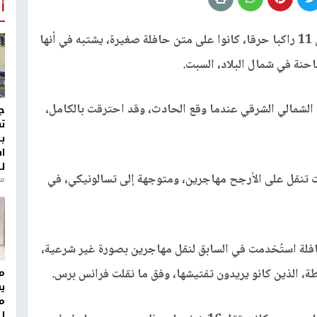
أ
أعلنت الشرطة اليونانية عن مقتل 11 راكبا حرقا، كانوا على متن حافلة صغيرة، يشتبه في أنها
حنة في شمال البلاد، السبت.
 الشمالي الشرقي عندما وقع الحادث، وقد احترقت بالكامل،
ج
ت
ب
ا
ل
الحافلة التي كانت تنقل على الأرجح مهاجرين، ومتوجهة إلى تسالونيكي، في
منذ 8
حافلة استُخدمت في السابق لنقل مهاجرين بصورة غير شرعية،
ة، الذين كانو يريدون تفتيشها، وفق ما نقلت فرانس برس.
مر
ي
م
ل