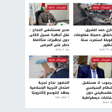
تصريحات خاصة
تصريحات خاصة
ازي حمد للشرق:
مدير مستشفى النجاح: :
لاتفاق حصيلة مفاوضات
نقل أجهزة غسيل الكلى
ويلة استمرت ستة
دون تجهيزات متكاملة
هور
خطر على المرضى
1 ثانية
منذ 2 ساعة
تصريحات خاصة
تصريحات خاصة
لرجوب: لا مستقبل
الخضور: نجاح تجربة
لنظام السياسي
امتحان التربية الإسلامية
لفلسطيني دون
يمهد للتوسع إلكترونيًا
نتخابات ديمقراطية
1 شهر ago
ذ ساعة