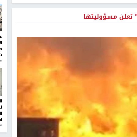
" تعلن مسؤوليتها
غ
ا
ط
ش
منذ 2
ا
ل
ا
ا
من