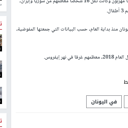
وفي يونيو الماضي، تعرضت حافلة صغيرة يستخدمها مهربون وكانت تقل 16 شخصا معظمهم من سوريا وإيران،
منذ 
ت
ال شرقي اليونان منذ بداية العام، حسب البيانات التي جمعتها المفوضية،
ت
ت
ط
في اليونان
ت
ت