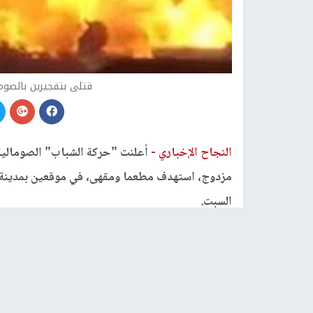
قتلى بتفجيرين بالصوم
النجاح الإخباري -
أعلنت "حركة الشباب" الصومالية 
السبت.
وقال سكان في بيدوة لرويترز، إنهم سمعوا دوي انف
متحدث باسم "حركة الشباب" الإرهابية، أن أعضاء في
الحكومية.