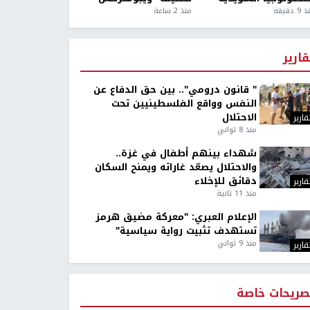
9 دقيقة
منذ 2 ساعة
قارير
" قانون درومي".. بين حق الدفاع عن
النفس وواقع الفلسطينيين تحت
الاحتلال
قارير
منذ 8 ثواني
شهداء بينهم أطفال في غزة..
والاحتلال يصعّد غاراته ويمنح السكان
دقائق للإخلاء
قارير
منذ 11 ثانية
الإعلام العبري: "معركة مضيق هرمز
تستهدف تثبيت رواية سياسية"
منذ 9 ثواني
قارير
صريحات خاصة