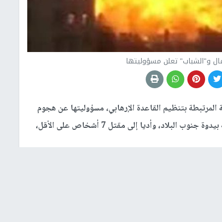
ال و"الشباب" تعلن مسؤوليتها
المرتبطة بتنظيم القاعدة الإرهابي، مسؤوليتها عن هجوم
مزدوج، استهدف مطعما ومقهى، في موقعين بمدينة بيدوة جنوب البلاد، وأديا إلى مقتل 7 أشخاص على الأقل،
جارين، ثم شاهدوا تصاعد أعمدة دخان كثيف، في حين أكد
ها استهدفوا المكانين اللذين يتردد عليهما جنود من القوات