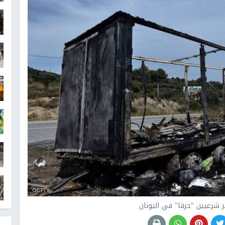
شرعيين "حرقا" في اليونان