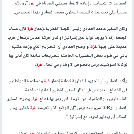
المساعدات الإنسانية وإعادة الإعمار سينهي المعاناة في
غزة
"، وذلك
تعقيباً على تصريحات للسفير القطري محمد العمادي بهذا الخصوص.
وكان السفير محمد العمادي رئيس اللجنة القطرية لإعمار
غزة
قال، مساء
الجمعة، إنه لا يوجد نوايا لدى إسرائيل او لدى حركة حماس لإشعال حرب
جديدة على جبهة
غزة
. وأوضح العمادي أن التصريح الذي وزعه مكتبه
يأتي في ضوء بعض التفسيرات الخاطئة لتصريحات سابقة كان أدلى بها
لوكالة اسوشيتد برس بخصوص الاوضاع في قطاع
غزة
.
وأكد العمادي، أن الجهود القطرية لإعادة إعمار
غزة
ومساعدة المواطنين
في القطاع ستتواصل في إطار السعي القطري الدائم لمساعدة
الفلسطينيين وللتخفيف من الأزمة التي يمر بها قطاع
غزة
. وصرح السفير
العمادي لوكالة اسيوشتد برس "إن الوضع الذي تعيشه
غزة
خطير، ومن
الممكن أن يتطور لحرب مع إسرائيل".
ودعا العمادي المجتمع الدولي لإرسال مساعدات لقطاع
غزة
، آملا أن