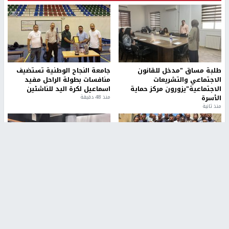
طلبة مساق "مدخل للقانون
جامعة النجاح الوطنية تستضيف
الاجتماعي والتشريعات
منافسات بطولة الراحل مفيد
الاجتماعية"يزورون مركز حماية
اسماعيل لكرة اليد للناشئين
الأسرة
منذ 48 دقيقة
منذ ثانية
بمشاركة 25 مدرباً.. جامعة النجاح
مركز إعلام النجاح يستضيف وفدًا
تطلق دورة إعداد مدربي كرة
أكاديميًا من جامعة لوليو
القدم المستوى (C)
للتكنولوجيا السويدية
منذ 51 دقيقة
منذ 9 دقيقة