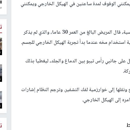
ال
 يمكنني الوقوف لمدة ساعتين في الهيكل الخارجي ويمكنني
منذ 1
ت
وفي حديثه لوسائل الإعلام في مدينة غرينوبل الفرنسية، قال المريض البالغ من العمر 30 عاما، والذي لم يذكر
فية استخدام مخه عندما بدأ تجربة الهيكل الخارجي للجسم.
ت
على جانبي رأس تيبو بين الدماغ والجلد، ليغطيا بذلك
كة.
ت
مع إشارات المخ ونقلها إلى خوارزمية لفك التشفير. وترجم النظام إشارات
مره إلى الهيكل الخارجي.
ت
ط
ت