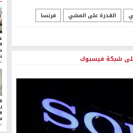
ي
القدرة على المشي
فرنسا
غ
ا
ط
ش
لى شبكة فيسبوك
منذ 2
ا
ل
ا
ا
من