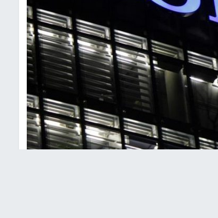
ركة سوني
ا لشبكة "فيسبوك" الاجتماعية على جهازها للألعاب