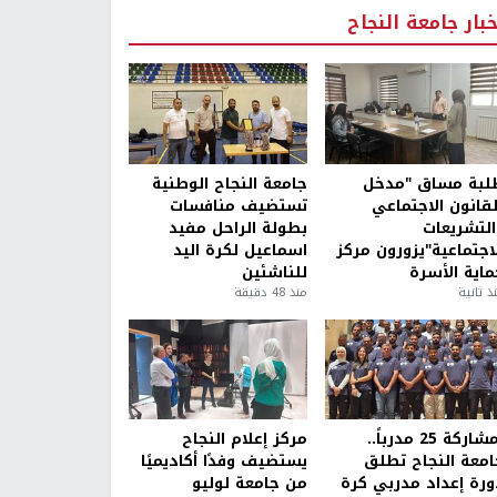
خبار جامعة النجاح
لبة مساق "مدخل
جامعة النجاح الوطنية
لقانون الاجتماعي
تستضيف منافسات
التشريعات
بطولة الراحل مفيد
لاجتماعية"يزورون مركز
اسماعيل لكرة اليد
ماية الأسرة
للناشئين
ذ ثانية
منذ 48 دقيقة
بمشاركة 25 مدرباً..
مركز إعلام النجاح
امعة النجاح تطلق
يستضيف وفدًا أكاديميًا
ورة إعداد مدربي كرة
من جامعة لوليو