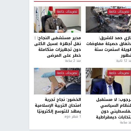
تصريحات خاصة
تصريحات خاصة
ازي حمد للشرق:
مدير مستشفى النجاح: :
لاتفاق حصيلة مفاوضات
نقل أجهزة غسيل الكلى
ويلة استمرت ستة
دون تجهيزات متكاملة
هور
خطر على المرضى
1 ثانية
منذ 2 ساعة
تصريحات خاصة
تصريحات خاصة
لرجوب: لا مستقبل
الخضور: نجاح تجربة
لنظام السياسي
امتحان التربية الإسلامية
لفلسطيني دون
يمهد للتوسع إلكترونيًا
نتخابات ديمقراطية
1 شهر ago
ذ ساعة