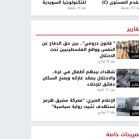
قدم المستوى (C)
للتكنولوجيا السويدية
5 دقيقة
منذ 9 دقيقة
قارير
" قانون درومي".. بين حق الدفاع عن
النفس وواقع الفلسطينيين تحت
الاحتلال
قارير
منذ 8 ثواني
شهداء بينهم أطفال في غزة..
والاحتلال يصعّد غاراته ويمنح السكان
دقائق للإخلاء
قارير
منذ 11 ثانية
الإعلام العبري: "معركة مضيق هرمز
تستهدف تثبيت رواية سياسية"
منذ 9 ثواني
قارير
صريحات خاصة