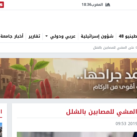
المغرب
18:36
البث
نيو 48
شؤون إسرائيلية
عربي ودولي
تقارير
أخبار جامعة 
 على المشي للمصابين بالشلل
المشي للمصابين بالشلل
ا
2019-1