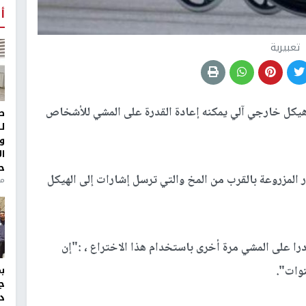
أ
تعبيرية
 هيكل خارجي آلي يمكنه إعادة القدرة على المشي للأشخاص
ط
ل
و
ا
ح
المزروعة بالقرب من المخ والتي ترسل إشارات إلى الهيكل
من
 على المشي مرة أخرى باستخدام هذا الاختراع ، :"إن
نوات".
ج
د