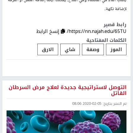
يصب الماء في المصفاة وفي القدح. يمكنك أيضًا إضافة العسل أو القرفة
لإضافة نكهة.
رابط قصير
https://nn.najah.edu/65TU/
إنسخ الرابط
الكلمات المفتاحية
الموز
وصفة
شاي
الارق
التوصل لاستراتيجية جديدة لعلاج مرض السرطان
القاتل
تم النشر بتاريخ:
2020-02-05 08:06