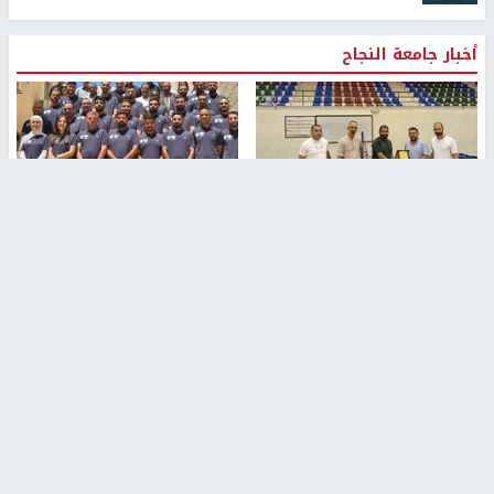
أخبار جامعة النجاح
جامعة النجاح الوطنية تستضيف
بمشاركة 25 مدرباً.. جامعة النجاح
منافسات بطولة الراحل مفيد
تطلق دورة إعداد مدربي كرة
اسماعيل لكرة اليد للناشئين
القدم المستوى (C)
منذ 48 دقيقة
منذ 51 دقيقة
مركز إعلام النجاح يستضيف وفدًا
جامعة النجاح الأولى فلسطينياً
أكاديميًا من جامعة لوليو
وضمن أفضل 40 جامعة عربية في
للتكنولوجيا السويدية
تصنيف "ويبومتركس"