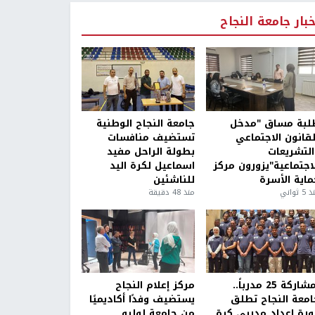
خبار جامعة النجاح
لبة مساق "مدخل
جامعة النجاح الوطنية
لقانون الاجتماعي
تستضيف منافسات
التشريعات
بطولة الراحل مفيد
لاجتماعية"يزورون مركز
اسماعيل لكرة اليد
ماية الأسرة
للناشئين
5 ثواني
منذ 48 دقيقة
بمشاركة 25 مدرباً..
مركز إعلام النجاح
امعة النجاح تطلق
يستضيف وفدًا أكاديميًا
ورة إعداد مدربي كرة
من جامعة لوليو