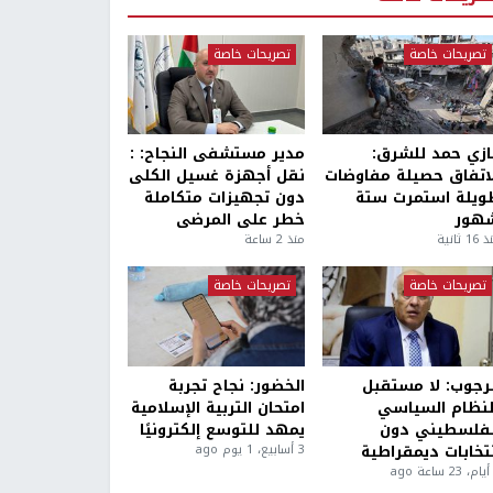
تصريحات خاصة
تصريحات خاصة
ازي حمد للشرق:
مدير مستشفى النجاح: :
لاتفاق حصيلة مفاوضات
نقل أجهزة غسيل الكلى
ويلة استمرت ستة
دون تجهيزات متكاملة
هور
خطر على المرضى
1 ثانية
منذ 2 ساعة
تصريحات خاصة
تصريحات خاصة
لرجوب: لا مستقبل
الخضور: نجاح تجربة
لنظام السياسي
امتحان التربية الإسلامية
لفلسطيني دون
يمهد للتوسع إلكترونيًا
نتخابات ديمقراطية
3 أسابيع، 1 يوم ago