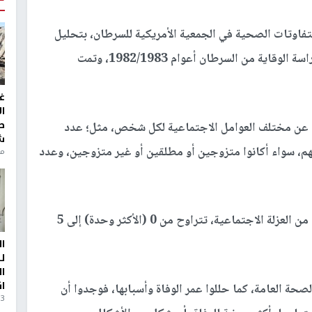
التفاوتات الصحية في الجمعية الأمريكية للسرطان، بتحليل
بيانات 580 ألف و182 من البالغين المسجلين في دراسة الوقاية من السرطان أعوام 1982/1983، وتمت
غ
ا
ط
ستغرقت 30 عاما، معلومات عن مختلف العوامل الاجتماعية لكل شخص، مثل؛ عدد
ش
 بهم، سواء أكانوا متزوجين أو مطلقين أو غير متزوجين، وعدد
منذ 6
وبناء على ذلك، أعطى الباحثون كل شخص "درجة" من العزلة الاجتماعية، تتراوح من 0 (الأكثر وحدة) إلى 5
ا
ل
ا
ا
لصحة العامة، كما حللوا عمر الوفاة وأسبابها، فوجدوا أن
3 أيام، 23 ساعة ago