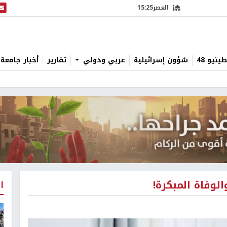
العصر
15:25
البث
نيو 48
شؤون إسرائيلية
عربي ودولي
تقارير
أخبار جامعة 
لوفاة المبكرة!
ا