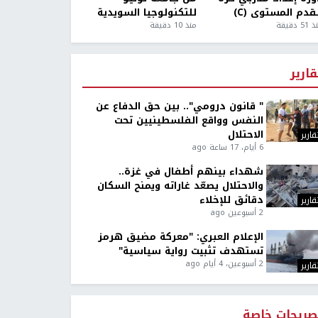
قدم المستوى (C)
للتكنولوجيا السويدية
5 دقيقة
منذ 10 دقيقة
قارير
" قانون درومي".. بين حق الدفاع عن
النفس وواقع الفلسطينيين تحت
الاحتلال
قارير
6 أيام، 17 ساعة ago
شهداء بينهم أطفال في غزة..
والاحتلال يصعّد غاراته ويمنح السكان
دقائق للإخلاء
قارير
2 أسبوعين ago
الإعلام العبري: "معركة مضيق هرمز
تستهدف تثبيت رواية سياسية"
2 أسبوعين، 4 أيام ago
قارير
صريحات خاصة