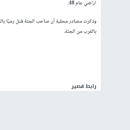
اراضي عام 48.
وذكرت مصادر محلية أن صاحب الجثة قتل رميًا بالر
بالقرب من الجثة.
رابط قصير
https://nn.najah.edu/661D/
الكلمات المفتاحية
العثور على جثة
رهط