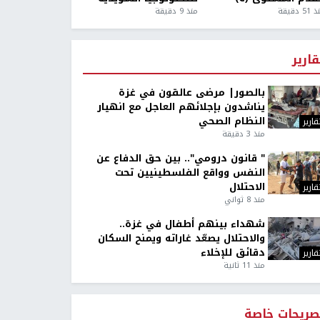
5 دقيقة
منذ 9 دقيقة
قارير
بالصور| مرضى عالقون في غزة
يناشدون بإجلائهم العاجل مع انهيار
النظام الصحي
قارير
منذ 3 دقيقة
" قانون درومي".. بين حق الدفاع عن
النفس وواقع الفلسطينيين تحت
الاحتلال
قارير
منذ 8 ثواني
شهداء بينهم أطفال في غزة..
والاحتلال يصعّد غاراته ويمنح السكان
دقائق للإخلاء
قارير
منذ 11 ثانية
صريحات خاصة