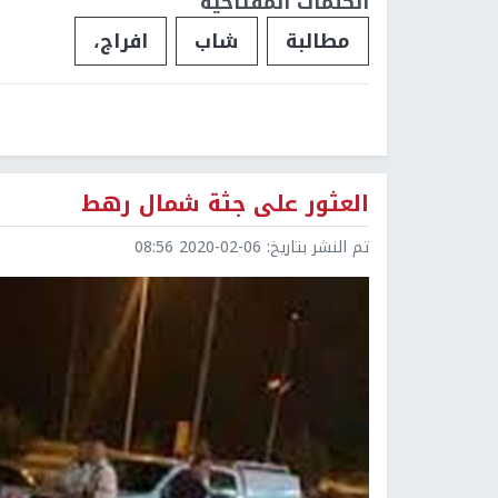
الكلمات المفتاحية
مطالبة
شاب
افراج،
العثور على جثة شمال رهط
تم النشر بتاريخ:
2020-02-06 08:56