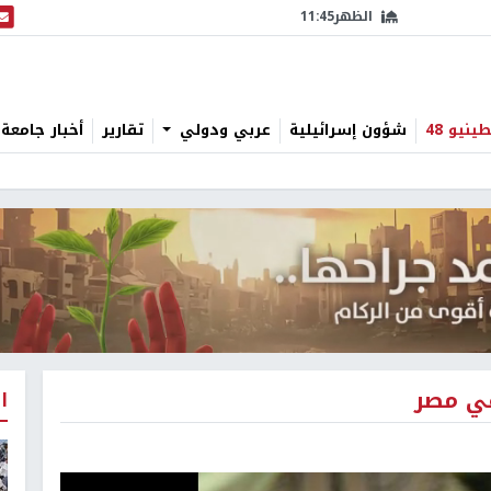
الظهر
11:45
البث
نيو 48
شؤون إسرائيلية
عربي ودولي
تقارير
أخبار جامعة 
في مصر
ا