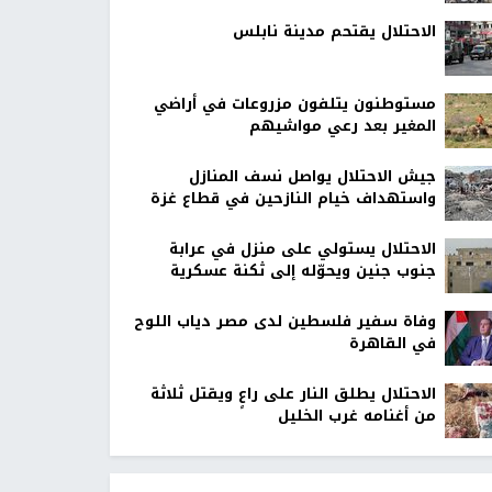
الاحتلال يقتحم مدينة نابلس
مستوطنون يتلفون مزروعات في أراضي
المغير بعد رعي مواشيهم
جيش الاحتلال يواصل نسف المنازل
واستهداف خيام النازحين في قطاع غزة
الاحتلال يستولي على منزل في عرابة
جنوب جنين ويحوّله إلى ثكنة عسكرية
وفاة سفير فلسطين لدى مصر دياب اللوح
في القاهرة
الاحتلال يطلق النار على راعٍ ويقتل ثلاثة
من أغنامه غرب الخليل