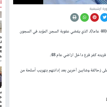
أ
رة ارشيفية
عادت قضية الشاب معاذ زحالقة (40 عاما)، الذي يقضي عقوبة السجن المؤبد في السجون
ط
ل
و
ا
ريته كفر قرع داخل اراضي عام 48.
ح
من
ى زحالقة وشابين آخرين بعد إدانتهم بتهريب أسلحة من
ج
د
ال