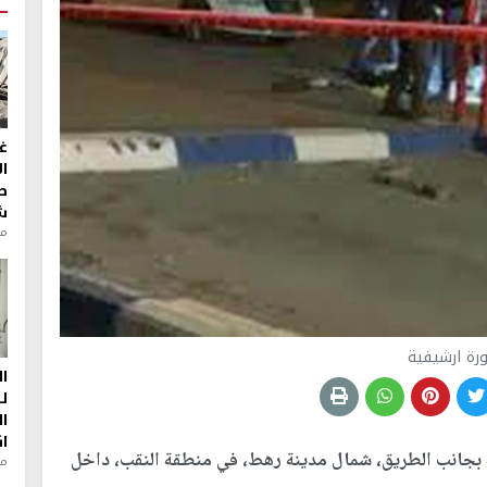
غ
ا
ط
ش
منذ 2
رة ارشيفية
ا
ل
ا
ا
ة بجانب الطريق، شمال مدينة رهط، في منطقة النقب، داخل
من