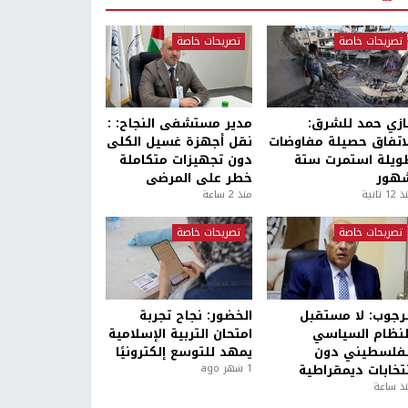
تصريحات خاصة
تصريحات خاصة
ازي حمد للشرق:
مدير مستشفى النجاح: :
لاتفاق حصيلة مفاوضات
نقل أجهزة غسيل الكلى
ويلة استمرت ستة
دون تجهيزات متكاملة
هور
خطر على المرضى
1 ثانية
منذ 2 ساعة
تصريحات خاصة
تصريحات خاصة
لرجوب: لا مستقبل
الخضور: نجاح تجربة
لنظام السياسي
امتحان التربية الإسلامية
لفلسطيني دون
يمهد للتوسع إلكترونيًا
نتخابات ديمقراطية
1 شهر ago
ذ ساعة