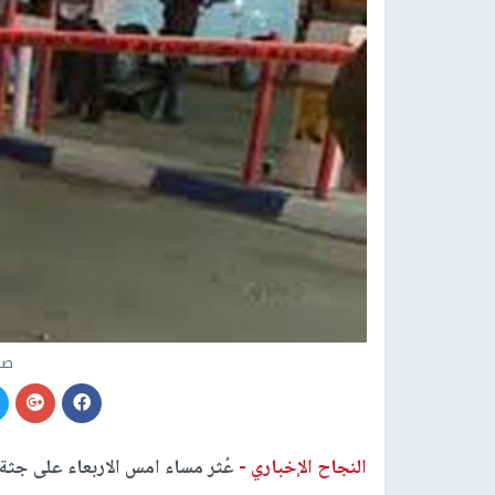
صو
النجاح الإخباري -
عُثر مساء امس الاربعاء على جث