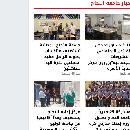
خبار جامعة النجاح
لبة مساق "مدخل
جامعة النجاح الوطنية
لقانون الاجتماعي
تستضيف منافسات
التشريعات
بطولة الراحل مفيد
لاجتماعية"يزورون مركز
اسماعيل لكرة اليد
ماية الأسرة
للناشئين
ذ ثانية
منذ 48 دقيقة
بمشاركة 25 مدرباً..
مركز إعلام النجاح
امعة النجاح تطلق
يستضيف وفدًا أكاديميًا
ورة إعداد مدربي كرة
من جامعة لوليو
قدم المستوى (C)
للتكنولوجيا السويدية