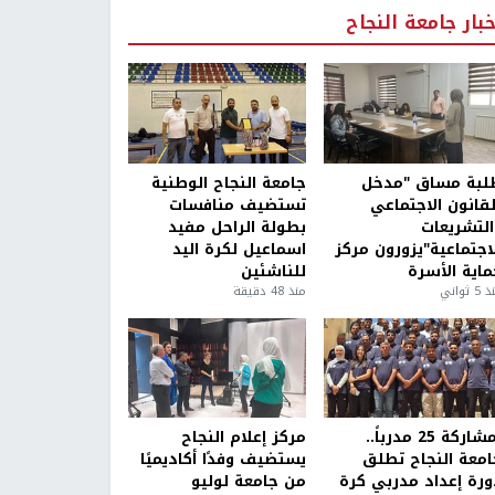
خبار جامعة النجاح
لبة مساق "مدخل
جامعة النجاح الوطنية
لقانون الاجتماعي
تستضيف منافسات
التشريعات
بطولة الراحل مفيد
لاجتماعية"يزورون مركز
اسماعيل لكرة اليد
ماية الأسرة
للناشئين
5 ثواني
منذ 48 دقيقة
بمشاركة 25 مدرباً..
مركز إعلام النجاح
امعة النجاح تطلق
يستضيف وفدًا أكاديميًا
ورة إعداد مدربي كرة
من جامعة لوليو