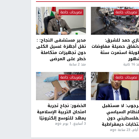
تصريحات خاصة
تصريحات خاصة
ازي حمد للشرق:
مدير مستشفى النجاح: :
لاتفاق حصيلة مفاوضات
نقل أجهزة غسيل الكلى
ويلة استمرت ستة
دون تجهيزات متكاملة
هور
خطر على المرضى
1 ثانية
منذ 2 ساعة
تصريحات خاصة
تصريحات خاصة
لرجوب: لا مستقبل
الخضور: نجاح تجربة
لنظام السياسي
امتحان التربية الإسلامية
لفلسطيني دون
يمهد للتوسع إلكترونيًا
نتخابات ديمقراطية
3 أسابيع، 1 يوم ago