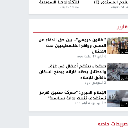
قدم المستوى (C)
للتكنولوجيا السويدية
5 دقيقة
منذ 10 دقيقة
قارير
" قانون درومي".. بين حق الدفاع عن
النفس وواقع الفلسطينيين تحت
الاحتلال
قارير
6 أيام، 17 ساعة ago
شهداء بينهم أطفال في غزة..
والاحتلال يصعّد غاراته ويمنح السكان
دقائق للإخلاء
قارير
2 أسبوعين ago
الإعلام العبري: "معركة مضيق هرمز
تستهدف تثبيت رواية سياسية"
2 أسبوعين، 4 أيام ago
قارير
صريحات خاصة