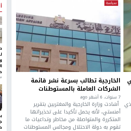
سياسة
أ
ط
ل
و
ا
ح
منذ 
ي
الخارجية تطالب بسرعة نشر قائمة
الشركات العاملة بالمستوطنات
7 سنوات، 6 أشهر ago
عاما)، الذي
أشادت وزارة الخارجية والمغتربين بتقرير
أمنستي، لأنه يحمل تأكيدا على تحذيراتها
المتكررة والمتواصلة من مخاطر وتداعيات ما
ج
تقوم به دولة الاحتلال ومجالس المستوطنات
د