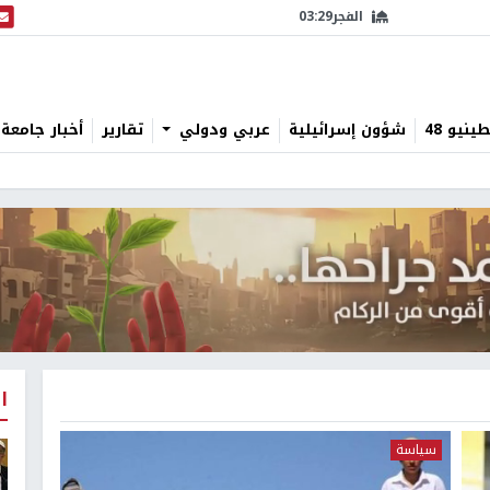
الفجر
03:29
البث
نيو 48
شؤون إسرائيلية
عربي ودولي
تقارير
أخبار جامعة 
ا
سياسة