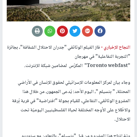
النجاح الإخباري -
فاز الفيلم الوثائقي "جدران الاحتلال الشفافة"، بجائزة
"التجربة التفاعلية" في مهرجان
"Toronto webfast" المكرّس لمضامين شبكة الإنترنت.
وجاء بيان لمركز المعلومات الإسرائيلي لحقوق الإنسان في الأراضي
المحتلة، " بتسيلم "، اليوم الأحد: يُدعى الجمهور، من خلال هذا
المشروع الوثائقي، التفاعلي، للقيام بجولة "افتراضية" في قرية بُرقة
والاطّلاع على الأوجه المختلفة لحياة الفلسطينيين اليوميّة تحت
الاحتلال.
وتمّ إنتاج هذا المشروع من قبل "بتسيلم"، بالتعاون مع ستوديو