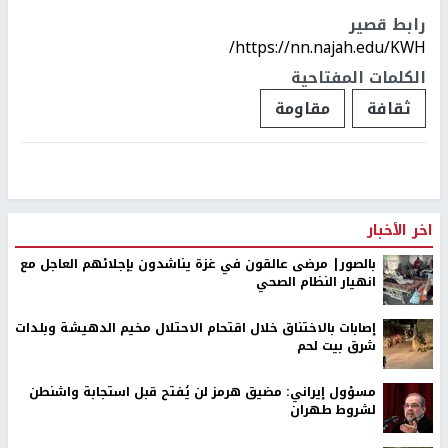
رابط قصير
https://nn.najah.edu/KWH/
الكلمات المفتاحية
ثقافة
مقاومة
اخر الأخبار
بالصور| مرضى عالقون في غزة يناشدون بإجلائهم العاجل مع
انهيار النظام الصحي
إصابات بالاختناق خلال اقتحام الاحتلال مخيم الدهيشة وبلدات
شرق بيت لحم
مسؤول إيراني: مضيق هرمز لن يُفتح قبل استجابة واشنطن
لشروط طهران