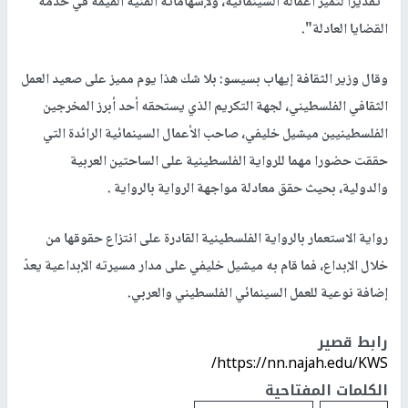
"تقديرا لتميز أعماله السينمائية، ولإسهاماته الفنية القيّمة في خدمة
القضايا العادلة".
وقال وزير الثقافة إيهاب بسيسو: بلا شك هذا يوم مميز على صعيد العمل
الثقافي الفلسطيني، لجهة التكريم الذي يستحقه أحد أبرز المخرجين
الفلسطينيين ميشيل خليفي، صاحب الأعمال السينمائية الرائدة التي
حققت حضورا مهما للرواية الفلسطينية على الساحتين العربية
والدولية، بحيث حقق معادلة مواجهة الرواية بالرواية .
رواية الاستعمار بالرواية الفلسطينية القادرة على انتزاع حقوقها من
خلال الإبداع، فما قام به ميشيل خليفي على مدار مسيرته الإبداعية يعدّ
إضافة نوعية للعمل السينمائي الفلسطيني والعربي.
رابط قصير
https://nn.najah.edu/KWS/
الكلمات المفتاحية