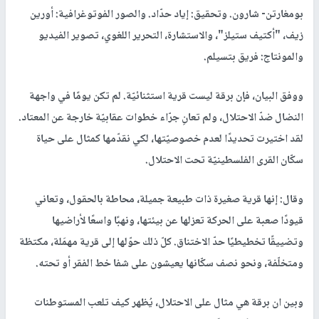
بومغارتن- شارون. وتحقيق: إياد حدّاد. والصور الفوتوغرافية: أورين
زيف، "أكتيف ستيلز"، والاستشارة، التحرير اللغوي، تصوير الفيديو
والمونتاج: فريق بتسيلم.
ووفق البيان، فإن برقة ليست قرية استثنائيّة. لم تكن يومًا في واجهة
النضال ضدّ الاحتلال، ولم تعانِ جرّاء خطوات عقابيّة خارجة عن المعتاد.
لقد اختيرت تحديدًا لعدم خصوصيّتها، لكي نقدّمها كمثال على حياة
سكّان القرى الفلسطينيّة تحت الاحتلال.
وقال: إنها قرية صغيرة ذات طبيعة جميلة، محاطة بالحقول، وتعاني
قيودًا صعبة على الحركة تعزلها عن بيئتها، ونهبًا واسعًا لأراضيها
وتضييقًا تخطيطيًا حدّ الاختناق. كلّ ذلك حوّلها إلى قرية مهمَلة، مكتظة
ومتخلّفة، ونحو نصف سكّانها يعيشون على شفا خط الفقر أو تحته.
وبين ان برقة هي مثال على الاحتلال، يُظهر كيف تلعب المستوطنات