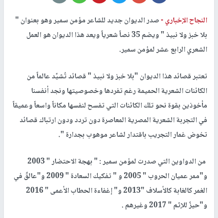
النجاح الإخباري -
صدر الديوان جديد للشاعر مؤمن سمير وهو بعنوان "
بلا خبز ولا نبيذ " ويضم 35 نصاً شعرياً ويعد هذا الديوان هو العمل
الشعري الرابع عشر لمؤمن سمير.
تعتبر قصائد هذا الديوان "بلا خبز ولا نبيذ " قصائد تُشيِّد عالماً من
الكائنات الشعرية الحميمة رغم تفردها وخصوصيتها ونجد أنفسنا
مأخوذين بقوة نحو تلك الكائنات التي تفسح لنفسها مكاناً واسعاً وعميقاً
في التجربة الشعرية المصرية المعاصرة دون تردد ودون ارتباك قصائد
تخوض غمار التجريب باقتدار لشاعر موهوب بجدارة ".
من الدواوين التي صدرت لمؤمن سمير : " بهجة الاحتضار " 2003
و"ممر عميان الحروب " 2005 و " تفكيك السعادة " 2009 و"عالقٌ في
الغمر كالغابة كالأسلاف "2013 و" إغفاءة الحطاب الأعمى " 2016
و"حيزٌ للإثم " 2017 وغيرهم .