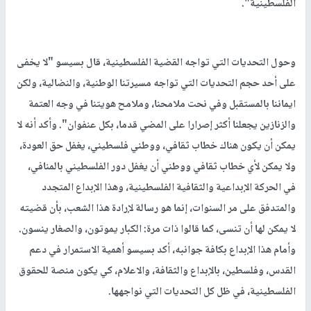
الفلسطينية".
وحول التحديات التي تواجه القضية الفلسطينية، قال بسيسو "لا يخفى
على أحد حجم التحديات التي تواجه مسيرتنا الوطنية، والنضالية، ولكن
ايماننا بالمستقبل وفي نحت ملامحنا، وملامح هويتنا في وجه العتمة
والزنازين يجعلنا أكثر إصرارا على المضي قدما، بكل عنفوان". وأكد أنه لا
يمكن أن يكون هناك خطاب ثقافي، ووطني فلسطيني، يغفل حق العودة،
ولا يمكن لأي خطاب ثقافي ووطني أن يغفل دور الفلسطيني بالمنافي،
في الحركة الإبداعية والثقافية الفلسطينية، وهذا الإبداع المتجدد
والمتدفق على مر السنوات، إنما هو رسالة لإرادة هذا الشعب، بأن قضيته
لا يمكن لها أن تنسى، كما قالوا ذات مرة: الكبار يموتون، والصغار ينسون.
وأمام هذا الإبداع بكافة جوانبه، أكد بسيسو أهمية الاستمرار في دعم
القدس، وفلسطين، بالإبداع والثقافة، والاعلام، كي يكون منصة للحقوق
الفلسطينية، في ظل كل التحديات التي نواجهها.