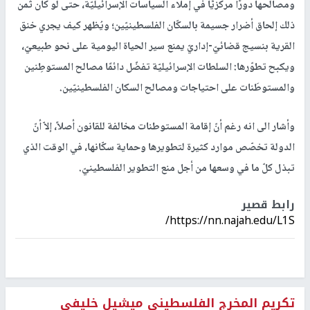
ومصالحها دورًا مركزيًّا في إملاء السياسات الإسرائيليّة، حتى لو كان ثمن
ذلك إلحاق أضرار جسيمة بالسكّان الفلسطينيّين؛ ويُظهر كيف يجري خنق
القرية بنسيج قضائيّ-إداريّ يمنع سير الحياة اليومية على نحو طبيعيّ،
ويكبح تطوّرها: السلطات الإسرائيليّة تفضّل دائمًا مصالح المستوطِنين
والمستوطَنات على احتياجات ومصالح السكان الفلسطينيّين.
وأشار الى انه رغم أنّ إقامة المستوطنات مخالفة للقانون أصلاً، إلاّ أنّ
الدولة تخصّص موارد كثيرة لتطويرها وحماية سكّانها، في الوقت الذي
تبذل كلّ ما في وسعها من أجل منع التطوير الفلسطينيّ.
رابط قصير
https://nn.najah.edu/L1S/
تكريم المخرج الفلسطيني ميشيل خليفي