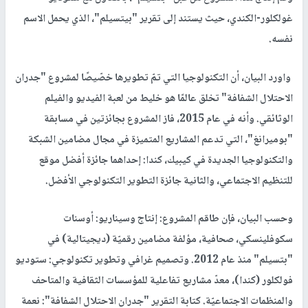
غولكلور-الكندي، حيث يستند إلى تقرير "بيتسيلم"، الذي يحمل الاسم
نفسه.
واورد البيان، أن التكنولوجيا التي تمّ تطويرها خصّيصًا لمشروع "جدران
الاحتلال الشفافة" تخلق عالمًا هو خليط من لعبة الفيديو والفيلم
الوثائقي. وأنه في عام 2015، فاز المشروع بجائزتين في مسابقة
"بوميرانغ"، التي تدعم المشاريع المتميزة في مجال مضامين الشبكة
والتكنولوجيا الجديدة في كيبيك، كندا: إحداهما جائزة أفضل موقع
للتنظيم الاجتماعي، والثانية جائزة التطوير التكنولوجي الأفضل.
وحسب البيان، فإن طاقم المشروع: إنتاج وسيناريو: أوسنات
سكوفلينسكي، صحافية، مؤلفة مضامين رقميّة (ديجيتالية) في
"بتسيلم" منذ عام 2012. وتصميم غرافي وتطوير تكنولوجي: ستوديو
فولكلور (كندا)، معدّ مشاريع تفاعلية للمؤسسات الثقافية والمتاحف
والمنظمات الاجتماعيّة. كتابة التقرير "جدران الاحتلال الشفافة": نعمة