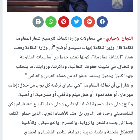
النجاح الإخباري -
في محاولات وزارة الثقافة لترسيخ شعار المقاومة
ثقافة قال وزير الثقافة إيهاب بسيسو أوضح "أن وزارة الثقافة رفعت
شعار "الثقافة مقاومة"، كونها تعتبر جزءا من أساسيات المقاومة
والنضال، في تثبيت حقوقنا الثقافية، وذاكرتنا، وروايتنا، ما يتطلب
جهدا كبيرا ومميزا يستمد عنفوانه من عمقه العربي والعالمي"
وأشار إلى أن ثقافة المقاومة "هي عنوان نرفعه كل يوم، من خلال: إقامة
مهرجان، أو عقد ندوة، أو عمل فيلم وثائقي، أو مسرحية، أو أغنية.
وتابع: على مدار مسيرة نضالنا الوطني، وعلى مدار تاريخ شعبنا، لم يكن
للفلسطيني وحده هذا الدور، بل امتد للأشقاء العرب، الذين حملوا الكلمة
جنبا الى جنب بالشعر، والرواية، والمسرح، والموسيقى، والأغنية،
لتتشكل ملحمة وطنية عربية ودولية، تناصر القضية، والحقوق