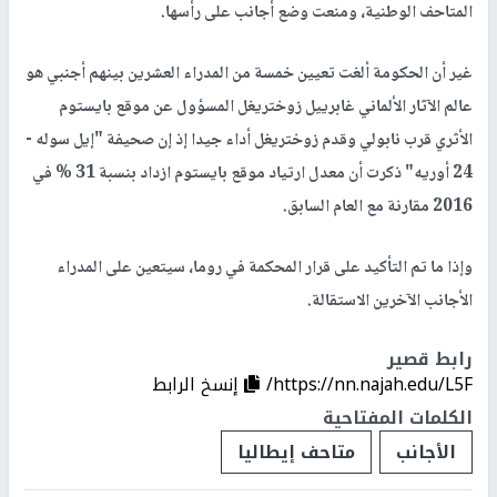
المتاحف الوطنية، ومنعت وضع أجانب على رأسها.
غير أن الحكومة ألغت تعيين خمسة من المدراء العشرين بينهم أجنبي هو
عالم الآثار الألماني غابرييل زوختريغل المسؤول عن موقع بايستوم
الأثري قرب نابولي وقدم زوختريغل أداء جيدا إذ إن صحيفة "إيل سوله -
24 أوريه" ذكرت أن معدل ارتياد موقع بايستوم ازداد بنسبة 31 % في
2016 مقارنة مع العام السابق.
وإذا ما تم التأكيد على قرار المحكمة في روما، سيتعين على المدراء
الأجانب الآخرين الاستقالة.
رابط قصير
https://nn.najah.edu/L5F/
إنسخ الرابط
الكلمات المفتاحية
الأجانب
متاحف إيطاليا