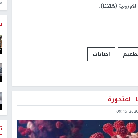
منذ 1
روبية (EMA).
ت
ت
طعيم
اصابات
ت
 المتحورة
ت
2020-1
ت