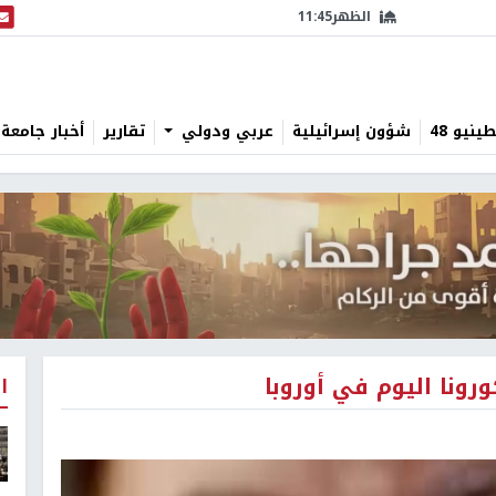
الظهر
11:45
البث
نيو 48
شؤون إسرائيلية
عربي ودولي
تقارير
أخبار جامعة 
رونا اليوم في أوروبا
ا