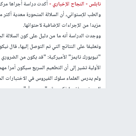
نابلس -
النجاح الإخباري -
أكدت دراسة أجراها مركز 
مزيدا من الإجراءات الإضافية لاحتوائها.
ووجدت الدراسة أنه ما من دليل على كون السلالة الج
وتعليقا على النتائج التي تم التوصل إليها، قال ني
"نيويورك تايمز" الأميركية: "قد يكون من الضروري 
الأولية تشير إلى أن التطعيم السريع سيكون أمرا مهما
ولم يدرس العلماء سلوك الفيروس في الاختبارات الم
الممرض، وفق ما ذكر موقع "بي جي آر".
كذلك وضع العلماء نماذج لما قد يحدث خلال الأشهر 
السلالة المتحورة، قد تكون أعلى من تلك التي حدثت في ع
ونصح القائمون على الدراسة بإغلاق المدارس حتى 