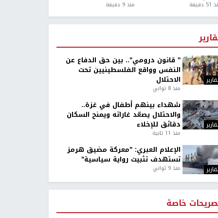
5 دقيقة
منذ 9 دقيقة
قارير
" قانون درومي".. بين حق الدفاع عن
النفس وواقع الفلسطينيين تحت
الاحتلال
قارير
منذ 8 ثواني
شهداء بينهم أطفال في غزة..
والاحتلال يصعّد غاراته ويمنح السكان
دقائق للإخلاء
قارير
منذ 11 ثانية
الإعلام العبري: "معركة مضيق هرمز
تستهدف تثبيت رواية سياسية"
منذ 9 ثواني
قارير
صريحات خاصة