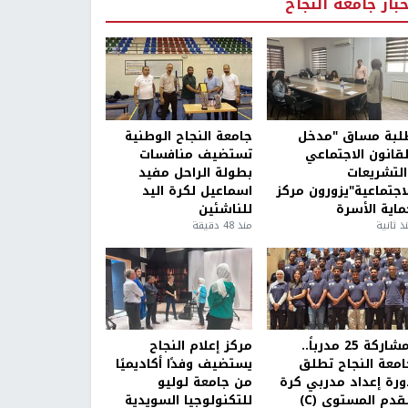
خبار جامعة النجاح
لبة مساق "مدخل
جامعة النجاح الوطنية
لقانون الاجتماعي
تستضيف منافسات
التشريعات
بطولة الراحل مفيد
لاجتماعية"يزورون مركز
اسماعيل لكرة اليد
ماية الأسرة
للناشئين
ذ ثانية
منذ 48 دقيقة
بمشاركة 25 مدرباً..
مركز إعلام النجاح
امعة النجاح تطلق
يستضيف وفدًا أكاديميًا
ورة إعداد مدربي كرة
من جامعة لوليو
قدم المستوى (C)
للتكنولوجيا السويدية