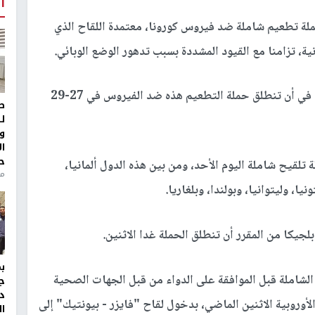
أ
ملة تطعيم شاملة ضد فيروس كورونا، معتمدة اللقاح الذي
ية، تزامنا مع القيود المشددة بسبب تدهور الوضع الوبائي.
وفي وقت سابق أعربت المفوضية الأوروبية عن أملها في أن تنطلق حملة التطعيم هذه ضد الفيروس في 27-29
ط
ل
و
ا
ح
 تلقيح شاملة اليوم الأحد، ومن بين هذه الدول ألمانيا،
من
يا، وليتوانيا، وبولندا، وبلغاريا.
الشاملة قبل الموافقة على الدواء من قبل الجهات الصحية
ج
د
أوروبية الاثنين الماضي، بدخول لقاح "فايزر - بيونتيك" إلى
ال