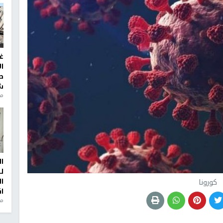
غ
ا
ط
ش
منذ 2
ا
ل
ا
كورونا
ا
من