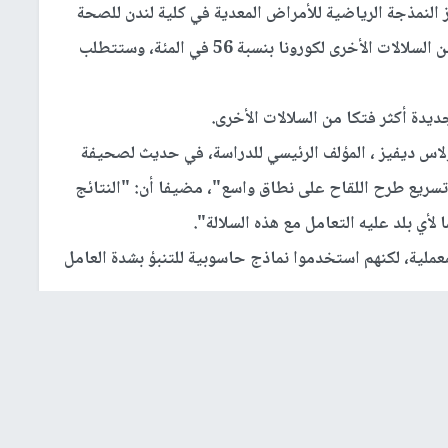
النمذجة الرياضية للأمراض المعدية في كلية لندن للصحة
والطب الإستوائي، أن السلالة المتحورة معدية أكثر من السلالات الأخرى لكورونا بنسبة 56 في المئة، وستتطلب
ديدة أكثر فتكا من السلالات الأخرى.
كولاس ديفيز ، المؤلف الرئيسي للدراسة، في حديث لصحيفة
تسريع طرح اللقاح على نطاق واسع"، مضيفا أن: "النتائج
 لأي بلد عليه التعامل مع هذه السلالة".
عملية، لكنهم استخدموا نماذج حاسوبية للتنبؤ بشدة العامل
الستة المقبلة، وصنعوا نماذج باستخدام مستويات تقييد
مختلفة، ليجدا أن "الإصابات والحالات التي تتطلب الحصول على العناية المركزة والوفيات في عام 2021 بسبب
ام 2020".
فبراير، كون ذلك قد يمنح السلطات الصحية بعض الوقت،