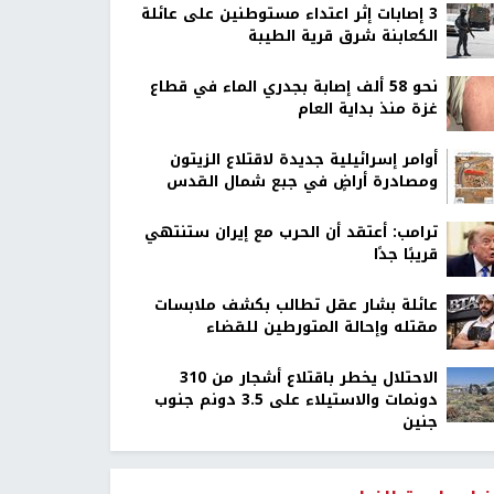
‏3 إصابات إثر اعتداء مستوطنين على عائلة
الكعابنة شرق قرية الطيبة
نحو 58 ألف إصابة بجدري الماء في قطاع
غزة منذ بداية العام
أوامر إسرائيلية جديدة لاقتلاع الزيتون
ومصادرة أراضٍ في جبع شمال القدس
ترامب: أعتقد أن الحرب مع إيران ستنتهي
قريبًا جدًا
عائلة بشار عقل تطالب بكشف ملابسات
مقتله وإحالة المتورطين للقضاء
الاحتلال يخطر باقتلاع أشجار من 310
دونمات والاستيلاء على 3.5 دونم جنوب
جنين