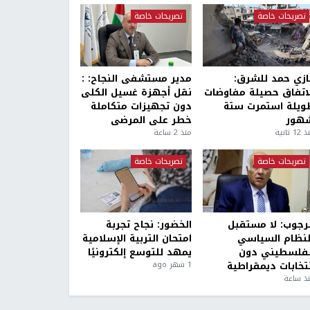
تصريحات خاصة
تصريحات خاصة
ازي حمد للشرق:
مدير مستشفى النجاح: :
لاتفاق حصيلة مفاوضات
نقل أجهزة غسيل الكلى
ويلة استمرت ستة
دون تجهيزات متكاملة
هور
خطر على المرضى
1 ثانية
منذ 2 ساعة
تصريحات خاصة
تصريحات خاصة
لرجوب: لا مستقبل
الخضور: نجاح تجربة
لنظام السياسي
امتحان التربية الإسلامية
لفلسطيني دون
يمهد للتوسع إلكترونيًا
نتخابات ديمقراطية
1 شهر ago
ذ ساعة