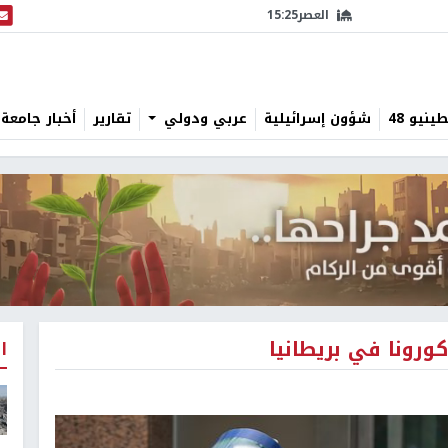
العصر
15:25
البث
نيو 48
شؤون إسرائيلية
عربي ودولي
تقارير
أخبار جامعة 
ا