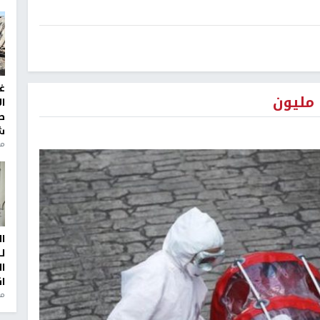
غ
 مليون
ا
ط
ش
منذ 2
ا
ل
ا
ا
من