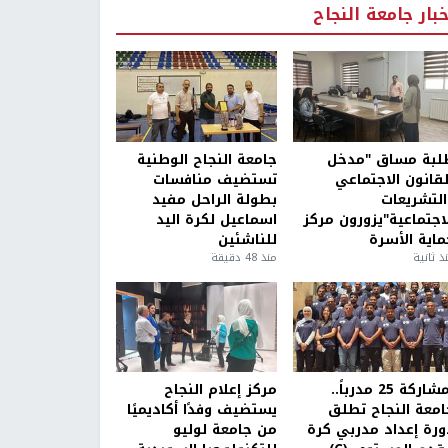
خبار جامعة النجاح
لبة مساق "مدخل
جامعة النجاح الوطنية
لقانون الاجتماعي
تستضيف منافسات
التشريعات
بطولة الراحل مفيد
لاجتماعية"يزورون مركز
اسماعيل لكرة اليد
ماية الأسرة
للناشئين
ذ ثانية
منذ 48 دقيقة
بمشاركة 25 مدرباً..
مركز إعلام النجاح
امعة النجاح تطلق
يستضيف وفدًا أكاديميًا
ورة إعداد مدربي كرة
من جامعة لوليو