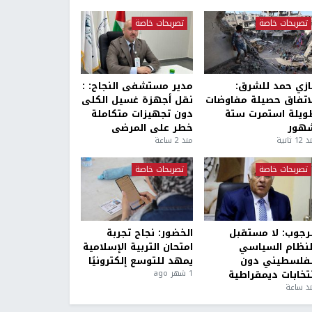
تصريحات خاصة
تصريحات خاصة
ازي حمد للشرق:
مدير مستشفى النجاح: :
لاتفاق حصيلة مفاوضات
نقل أجهزة غسيل الكلى
ويلة استمرت ستة
دون تجهيزات متكاملة
هور
خطر على المرضى
1 ثانية
منذ 2 ساعة
تصريحات خاصة
تصريحات خاصة
لرجوب: لا مستقبل
الخضور: نجاح تجربة
لنظام السياسي
امتحان التربية الإسلامية
لفلسطيني دون
يمهد للتوسع إلكترونيًا
نتخابات ديمقراطية
1 شهر ago
ذ ساعة