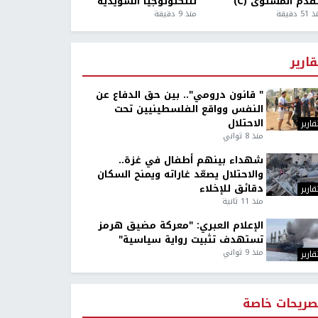
قدم المستوى (C)
للتكنولوجيا السويدية
5 دقيقة
منذ 9 دقيقة
قارير
" قانون درومي".. بين حق الدفاع عن
النفس وواقع الفلسطينيين تحت
الاحتلال
قارير
منذ 8 ثواني
شهداء بينهم أطفال في غزة..
والاحتلال يصعّد غاراته ويمنح السكان
دقائق للإخلاء
قارير
منذ 11 ثانية
الإعلام العبري: "معركة مضيق هرمز
تستهدف تثبيت رواية سياسية"
منذ 9 ثواني
قارير
صريحات خاصة