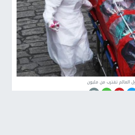
ل العالم تقترب من مليون
تجاوزت حصيلة ضحايا فيروس كورونا حول العالم 31 مليون مصاب حتى الآن،