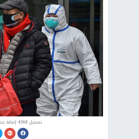
تسجيل 4368 إصابة جديدة بفيروس كورونا في بريطانيا