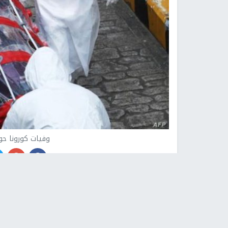
وفيات كورونا حو
نابلس -
النجاح الإخباري -
وحصد الوباء أرواح أكثر من 960 ألف شخص.