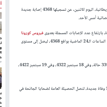
أ
كشفت وزارة الصحة البريطانية، اليوم الاثنين، عن تسجيلها 4368 إصابة جديدة
، بارتفاع عدد الإصابات المسجلة بعدوى
فيروس كورونا
ط
"COVID-19" في المملكة المتحدة خلال الساعات الـ24 الماضية بواقع 4368، ليصل إلى مستوى
ل
و
ا
ح
من
وبلغ مؤشر عدد الإصابات اليومية في 17 سبتمبر 3395 حالة، وفي 18 سبتمبر 4322، وفي 19 سبتمبر 4422،
كما ذكرت الوزارة أنها رصدت خلال اليوم الماضي 11 وفاة جديدة، لتصل الحصيلة العامة لضحايا الجائحة في
ج
د