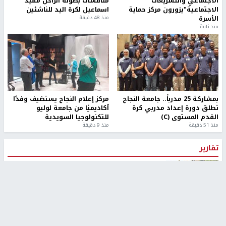
الاجتماعي والتشريعات
منافسات بطولة الراحل مفيد
الاجتماعية"يزورون مركز حماية
اسماعيل لكرة اليد للناشئين
الأسرة
منذ 48 دقيقة
منذ ثانية
بمشاركة 25 مدرباً.. جامعة النجاح
مركز إعلام النجاح يستضيف وفدًا
تطلق دورة إعداد مدربي كرة
أكاديميًا من جامعة لوليو
القدم المستوى (C)
للتكنولوجيا السويدية
منذ 51 دقيقة
منذ 9 دقيقة
تقارير
" قانون درومي".. بين حق الدفاع عن النفس وواقع
الفلسطينيين تحت الاحتلال
منذ 8 ثواني
تقارير
شهداء بينهم أطفال في غزة.. والاحتلال يصعّد
غاراته ويمنح السكان دقائق للإخلاء
منذ 11 ثانية