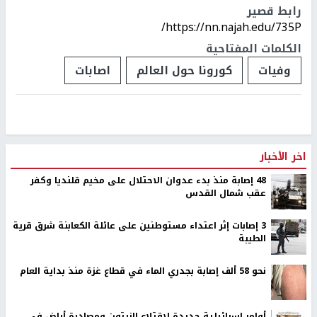
رابط قصير
https://nn.najah.edu/735P/
الكلمات المفتاحية
وفيات
كورونا حول العالم
اصابات
اخر الأخبار
48 إصابة منذ بدء عدوان الاحتلال على مخيم قلنديا وكفر
عقب شمال القدس
‏3 إصابات إثر اعتداء مستوطنين على عائلة الكعابنة شرق قرية
الطيبة
نحو 58 ألف إصابة بجدري الماء في قطاع غزة منذ بداية العام
أوامر إسرائيلية جديدة لاقتلاع الزيتون ومصادرة أراضٍ في