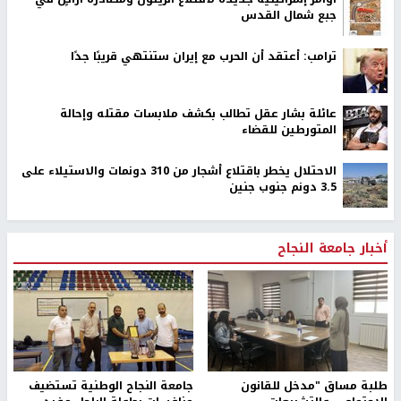
جبع شمال القدس
ترامب: أعتقد أن الحرب مع إيران ستنتهي قريبًا جدًا
عائلة بشار عقل تطالب بكشف ملابسات مقتله وإحالة
المتورطين للقضاء
الاحتلال يخطر باقتلاع أشجار من 310 دونمات والاستيلاء على
3.5 دونم جنوب جنين
أخبار جامعة النجاح
طلبة مساق "مدخل للقانون
جامعة النجاح الوطنية تستضيف