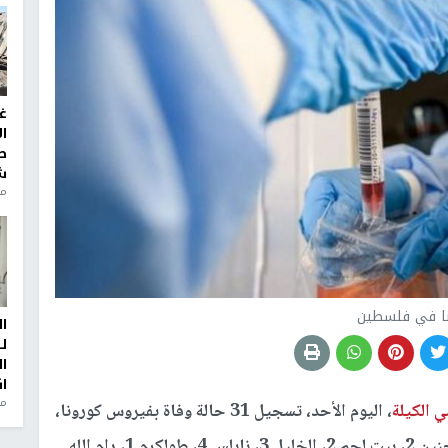
غ
ا
ط
ش
منذ 2
نا في فلسطين
ا
ل
ا
ا
من
ي الكيلة
، اليوم الأحد، تسجيل 31 حالة وفاة بفيروس كورونا،
حيث تم تسجيل 17 حالة وفاة في الضفة الغربية "جنين 2، بيت لحم 2، الخليل 3، نابلس 4، طولكرم 1، رام الله