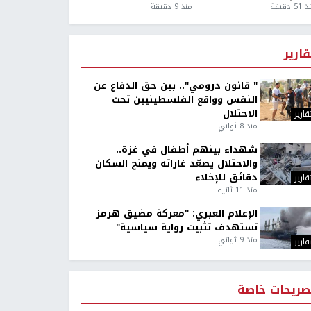
5 دقيقة
منذ 9 دقيقة
قارير
" قانون درومي".. بين حق الدفاع عن
النفس وواقع الفلسطينيين تحت
الاحتلال
قارير
منذ 8 ثواني
شهداء بينهم أطفال في غزة..
والاحتلال يصعّد غاراته ويمنح السكان
دقائق للإخلاء
قارير
منذ 11 ثانية
الإعلام العبري: "معركة مضيق هرمز
تستهدف تثبيت رواية سياسية"
منذ 9 ثواني
قارير
صريحات خاصة