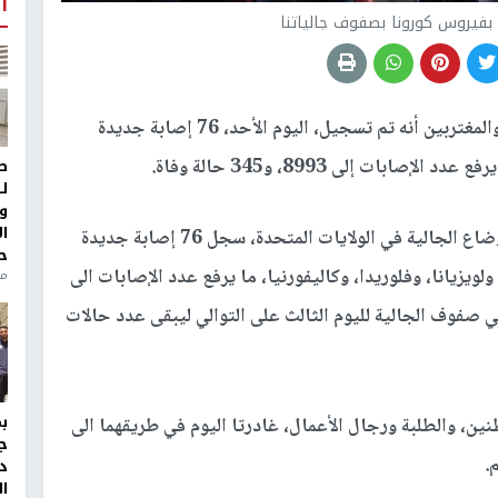
أ
أعلنت وزارة الخارجية والمغتربين أنه تم تسجيل، اليوم الأحد، 76 إصابة جديدة
ات إلى 8993، و345 حالة وفاة.
ط
ل
و
ا
وذكرت الخارجية أن فريق العمل المختص بمتابعة أوضاع الجالية في الولايات المتحدة، سجل 76 إصابة جديدة
ح
زيانا، وفلوريدا، وكاليفورنيا، ما يرفع عدد الإصابات الى
من
 في صفوف الجالية لليوم الثالث على التوالي ليبقى عدد حالات
ين، والطلبة ورجال الأعمال، غادرتا اليوم في طريقهما الى
ج
.
د
ال