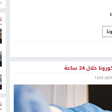
منذ 1
ط
ت
نا
ت
ت
2021-0
ت
ت