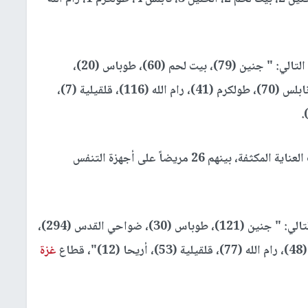
وأشارت إلى أن الإصابات الجديدة سجلت على النحو التالي: " جنين (79)، بيت لحم (60)، طوباس (20)،
ضواحي القدس (17)، الخليل (86)، سلفيت (19)، نابلس (70)، طولكرم (41)، رام الله (116)، قلقيلية (7)،
ولفتت وزيرة الصحة إلى وجود 124 مريضاً في غرف العناية المكثفة، بينهم 26 مريضاً على أجهزة التنفس
وأضافت أن حالات التعافي الجديدة توزعت حسب التالي: " جنين (121)، طوباس (30)، ضواحي القدس (294)،
غزة