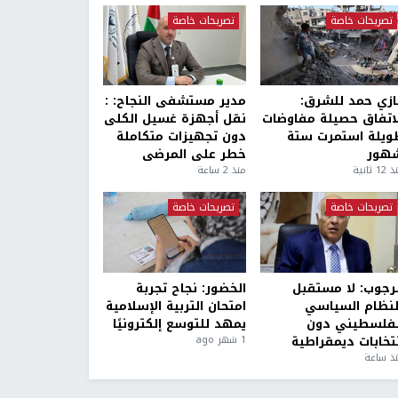
تصريحات خاصة
تصريحات خاصة
ازي حمد للشرق:
مدير مستشفى النجاح: :
لاتفاق حصيلة مفاوضات
نقل أجهزة غسيل الكلى
ويلة استمرت ستة
دون تجهيزات متكاملة
هور
خطر على المرضى
1 ثانية
منذ 2 ساعة
تصريحات خاصة
تصريحات خاصة
لرجوب: لا مستقبل
الخضور: نجاح تجربة
لنظام السياسي
امتحان التربية الإسلامية
لفلسطيني دون
يمهد للتوسع إلكترونيًا
نتخابات ديمقراطية
1 شهر ago
ذ ساعة