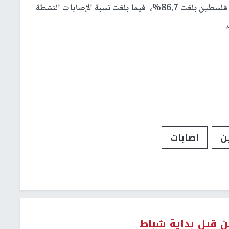
واشارت الى أن نسبة التعافي من فيروس كورونا في فلسطين بلغت 86.7%، فيما بلغت نسبة الإصابات النشطة
ن
اصابات
ن قبل بداية شباط