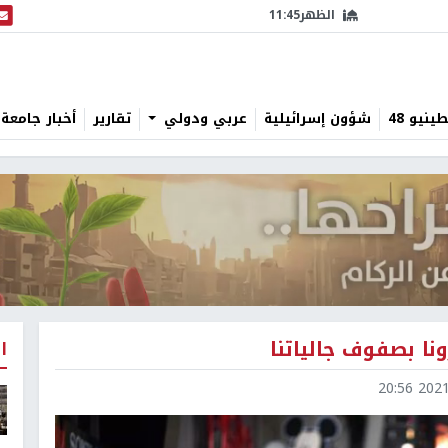
الظهر
11:45
البث
نيو 48
شؤون إسرائيلية
عربي ودولي
تقارير
أخبار جامعة 
ا
2021-0