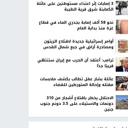
‏3 إصابات إثر اعتداء مستوطنين على عائلة
الكعابنة شرق قرية الطيبة
نحو 58 ألف إصابة بجدري الماء في قطاع
غزة منذ بداية العام
أوامر إسرائيلية جديدة لاقتلاع الزيتون
ومصادرة أراضٍ في جبع شمال القدس
ترامب: أعتقد أن الحرب مع إيران ستنتهي
قريبًا جدًا
عائلة بشار عقل تطالب بكشف ملابسات
مقتله وإحالة المتورطين للقضاء
الاحتلال يخطر باقتلاع أشجار من 310
دونمات والاستيلاء على 3.5 دونم جنوب
جنين