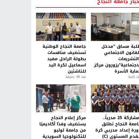
خبار جامعة النجاح
لبة مساق "مدخل
جامعة النجاح الوطنية
لقانون الاجتماعي
تستضيف منافسات
التشريعات
بطولة الراحل مفيد
لاجتماعية"يزورون مركز
اسماعيل لكرة اليد
ماية الأسرة
للناشئين
ذ ثانية
منذ 48 دقيقة
بمشاركة 25 مدرباً..
مركز إعلام النجاح
امعة النجاح تطلق
يستضيف وفدًا أكاديميًا
ورة إعداد مدربي كرة
من جامعة لوليو
قدم المستوى (C)
للتكنولوجيا السويدية