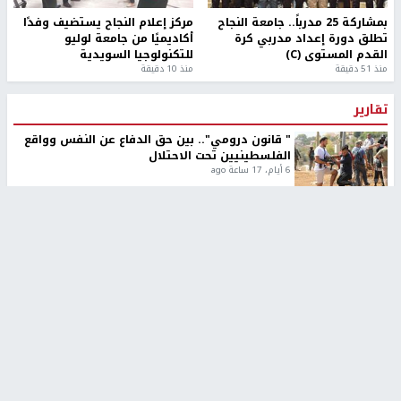
بمشاركة 25 مدرباً.. جامعة النجاح
مركز إعلام النجاح يستضيف وفدًا
تطلق دورة إعداد مدربي كرة
أكاديميًا من جامعة لوليو
القدم المستوى (C)
للتكنولوجيا السويدية
منذ 51 دقيقة
منذ 10 دقيقة
تقارير
" قانون درومي".. بين حق الدفاع عن النفس وواقع
الفلسطينيين تحت الاحتلال
6 أيام، 17 ساعة ago
تقارير
شهداء بينهم أطفال في غزة.. والاحتلال يصعّد
غاراته ويمنح السكان دقائق للإخلاء
2 أسبوعين ago
تقارير
الإعلام العبري: "معركة مضيق هرمز تستهدف تثبيت
رواية سياسية"
2 أسبوعين، 4 أيام ago
تقارير
تصريحات خاصة