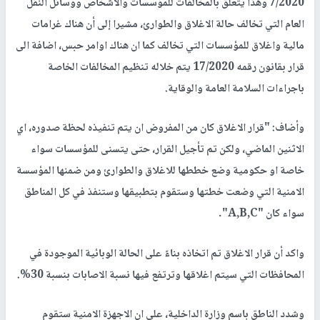
7/2020 وهذا يتعلق بالمخالفات للمؤسسات والاشخاص ووسائل النقل
العام التي تخالف حالة الاغلاق والطوارئ، مشيرا إلى أن هناك غرامات
مالية واغلاق للمؤسسات التي تخالف كما ان هناك اوامر حبس، اضافة الى
قرار بقانون رقمه 17/2020 يتم خلاله تنظيم المخالفات الخاصة
باجراءات السلامة العامة والوقاية.
وأضاف: "قرار الاغلاق كان من المفروض ان يتم تنفيذه لحظة صدوره، اي
الاثنين الماضي، ولكن تم تأجيل القرار، حتى يتسنى للمؤسسات سواء
خاصة او حكومية وضع خططها للاغلاق والطوارئ ومن ضمنها المؤسسة
الامنية التي وضعت خطتها وستقوم بتطبيقها وستنفذ في كل المناطق
سواء كان "A,B,C".
واكد أن قرار الاغلاق تم اتخاذه بناءً على الحالة الوبائية الموجودة في
المحافظات التي سيتم اغلاقها وترتفع فيها نسبة الاصابات بنسبة 30%.
وشدد الناطق باسم وزارة الداخلية، على ان الاجهزة الامنية ستقوم