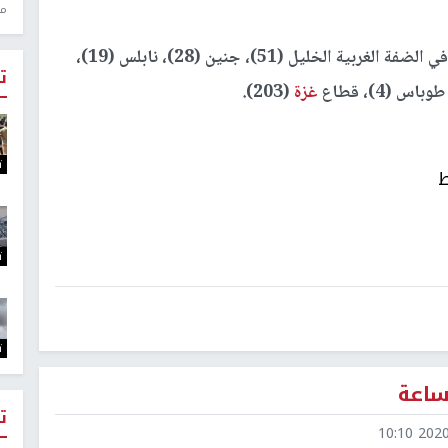
منذ 
وفيما يخص حالات التعافي، فقد سجلت 438 حالة في الضفة الغربية الخليل (51)، جنين (28)، نابلس (19)،
ت
غزة
(203).
ت
ط
ت
ت
ت
2020-1