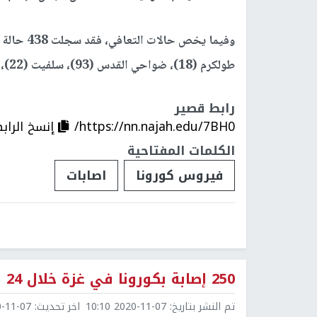
طولكرم (18)، ضواحي القدس (93)، سلفيت (22)، طوباس (4)، قطاع
رابط قصير
https://nn.najah.edu/7BH0/
إنسخ الراب
الكلمات المفتاحية
فيروس كورونا
اصابات
250 إصابة بكورونا في غزة خلال 24 ساعة
تم النشر بتاريخ:
2020-11-07 10:10
اخر تحديث:
1-07 10:10