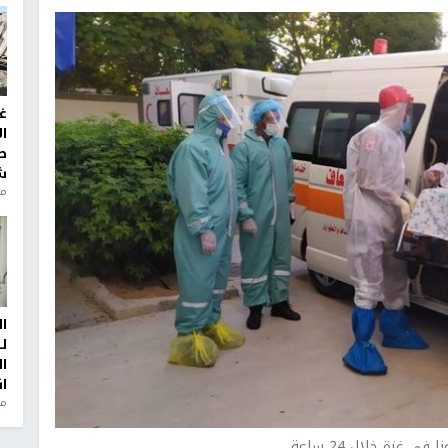
غ
ا
ط
ش
منذ 2
ا
ل
ا
ا
من