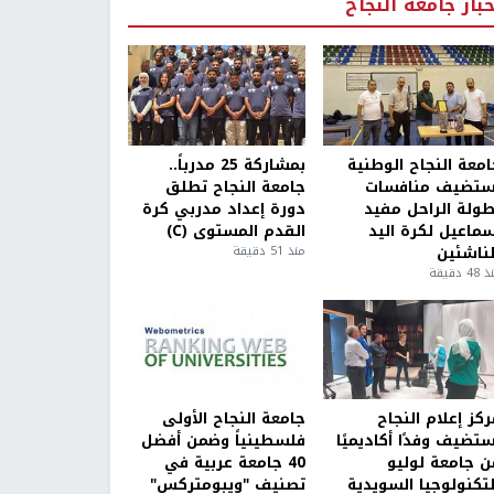
خبار جامعة النجاح
امعة النجاح الوطنية
بمشاركة 25 مدرباً..
ستضيف منافسات
جامعة النجاح تطلق
طولة الراحل مفيد
دورة إعداد مدربي كرة
سماعيل لكرة اليد
القدم المستوى (C)
لناشئين
منذ 51 دقيقة
4 دقيقة
كز إعلام النجاح
جامعة النجاح الأولى
ستضيف وفدًا أكاديميًا
فلسطينياً وضمن أفضل
ن جامعة لوليو
40 جامعة عربية في
لتكنولوجيا السويدية
تصنيف "ويبومتركس"