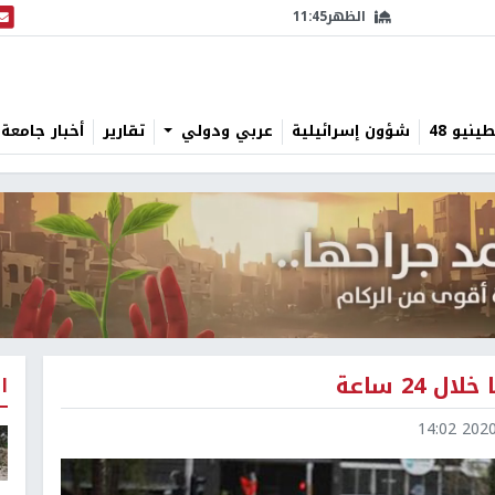
الظهر
11:45
البث
نيو 48
شؤون إسرائيلية
عربي ودولي
تقارير
أخبار جامعة 
ا
2020-1