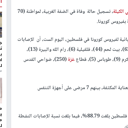
أ
 الكيلة
، تسجيل حالة وفاة في الضفة الغربية، لمواطنة (70
وبائية لفيروس كورونا في فلسطين، اليوم الست، أن الإصابات
ج
ت
الجديدة توزعت حسب التالي: الخليل (6)، نابلس (62)، بيت لحم (44)، قلقيلية (6)، رام الله والبيرة (13)،
ب
غزة
(250)، ضواحي القدس
ا
ل
منذ 8
ولفتت وزيرة الصحة إلى وجود 34مريضاً في غرف العناية المكثفة، بينهم 7 مرضى على أجهزة التنفس
مر
ي
واشارت الى أن نسبة التعافي من فيروس كورونا في فلسطين بلغت 88.79%، فيما بلغت نسبة الإصابات النشطة
م
ل