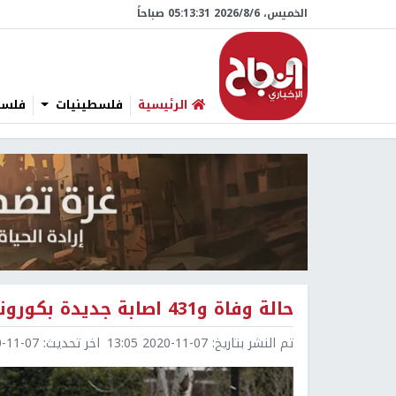
الخميس، 6/‏8/‏2026 05:13:32 صباحاً
الرئيسية
فلسطينيات
فلسطي
حالة وفاة و431 اصابة جديدة بكورونا خلال 24 ساعة
تم النشر بتاريخ:
2020-11-07 13:05
اخر تحديث:
1-07 14:02