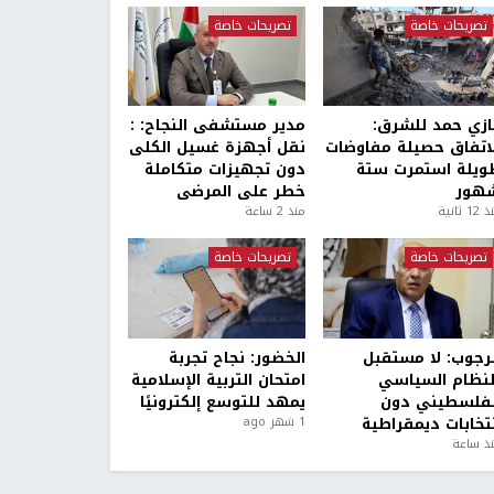
تصريحات خاصة
تصريحات خاصة
ازي حمد للشرق:
مدير مستشفى النجاح: :
لاتفاق حصيلة مفاوضات
نقل أجهزة غسيل الكلى
ويلة استمرت ستة
دون تجهيزات متكاملة
هور
خطر على المرضى
1 ثانية
منذ 2 ساعة
تصريحات خاصة
تصريحات خاصة
لرجوب: لا مستقبل
الخضور: نجاح تجربة
لنظام السياسي
امتحان التربية الإسلامية
لفلسطيني دون
يمهد للتوسع إلكترونيًا
نتخابات ديمقراطية
1 شهر ago
ذ ساعة