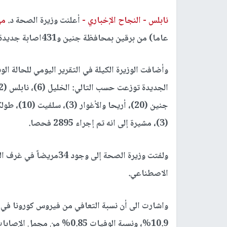
نابلس -
النجاح الإخباري -
أعلنت وزيرة الصحة د.
مي
عاما) من برقين بمحافظة جنين و431اصابة جديدة بفيروس كورونا.
وأضافت الوزيرة الكيلة في التقرير اليومي للحالة ال
جنين (20)، أريحا والأغوار (3)، سلفيت (10)، طولكرم (9)، طوباس (5)، قطاع
(3)، مشيرة إلى انه تم إجراء 2895 فحصا.
الاصطناعي.
10.9%، ونسبة الوفيات 0.85% من مجمل الإصابات.