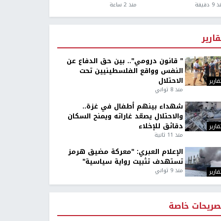
9 دقيقة
منذ 2 ساعة
قارير
" قانون درومي".. بين حق الدفاع عن
النفس وواقع الفلسطينيين تحت
الاحتلال
قارير
منذ 8 ثواني
شهداء بينهم أطفال في غزة..
والاحتلال يصعّد غاراته ويمنح السكان
دقائق للإخلاء
قارير
منذ 11 ثانية
الإعلام العبري: "معركة مضيق هرمز
تستهدف تثبيت رواية سياسية"
منذ 9 ثواني
قارير
صريحات خاصة