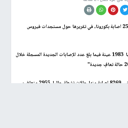
تسجيل 250 اصابة بكورونا، في تقريرها حول مستجدات فيروس
وافادت إن " عدد العينات الجديدة التي جرى فحصها 1983 عينة فيما بلغ عدد الإصابات الجديدة المسجلة خلال
وبلغ اجمالي تراكمي للمصابين منذ آذار/ مارس الماضي 8269 اصابة منها حالات نشطة حاليا 2955 متعافين