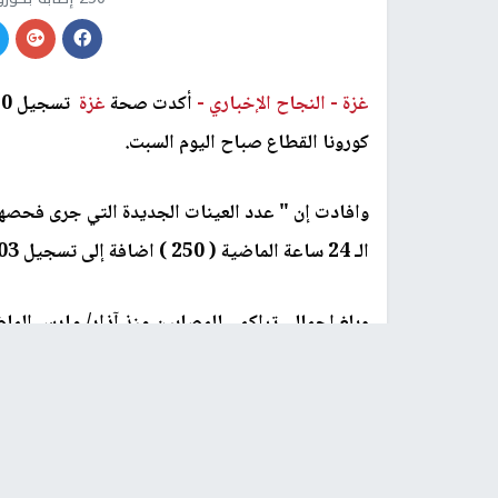
غزة -
النجاح الإخباري -
أكدت صحة
غزة
كورونا القطاع صباح اليوم السبت.
الـ 24 ساعة الماضية ( 250 ) اضافة إلى تسجيل 203 حالة تعافٍ جديدة"
5277 والوفيات 37.
رابط قصير
https://nn.najah.edu/7BG1/
الكلمات المفتاحية