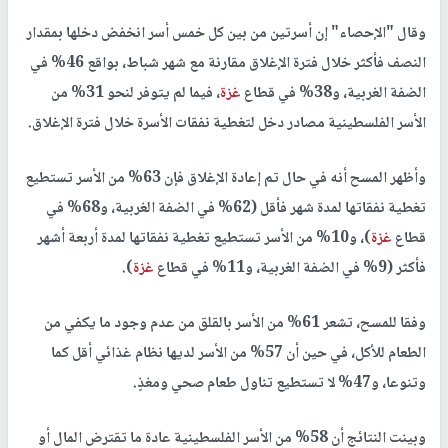
وقال "الإحصاء" إن أسرتين من بين كل خمس أسر انخفض دخلها بمقدار
النصف فأكثر خلال فترة الإغلاق مقارنة مع شهر شباط، بواقع 46% في
الضفة الغربية، و38% في قطاع
غزة
، فيما لم يتوفر لنحو 31% من
الأسر الفلسطينية مصادر دخل لتغطية نفقات الأسرة خلال فترة الإغلاق.
وأظهر المسح أنه في حال تم إعادة الإغلاق فإن 63% من الأسر تستطيع
تغطية نفقاتها لمدة شهر فأقل (62% في الضفة الغربية، و68% في
قطاع
غزة
)، و10% من الأسر تستطيع تغطية نفقاتها لمدة أربعة أشهر
فأكثر (9% في الضفة الغربية، و11% في قطاع
غزة
).
وفقا للمسح، تشعر 61% من الأسر بالقلق من عدم وجود ما يكفي من
الطعام للأكل، في حين أن 57% من الأسر لديها نظام غذائي أقل كما
وتنوعا، و47% لا تستطيع تناول طعام صحي ومغذٍ.
وبينت النتائج أن 58% من الأسر الفلسطينية عادة ما تقترض المال أو