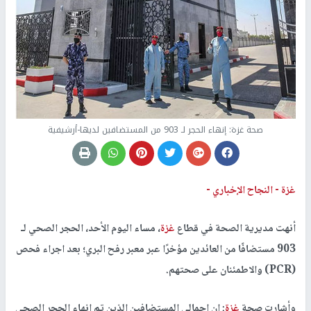
صحة غزة: إنهاء الحجر لـ 903 من المستضافين لديها-أرشيفية
غزة -
النجاح الإخباري -
أنهت مديرية الصحة في قطاع
غزة
، مساء اليوم الأحد، الحجر الصحي لـ
903 مستضافًا من العائدين مؤخرًا عبر معبر رفح البري؛ بعد اجراء فحص
(
PCR
) والاطمئنان على صحتهم.
وأشارت صحة
غزة
: إن اجمالي المستضافين الذين تم انهاء الحجر الصحي