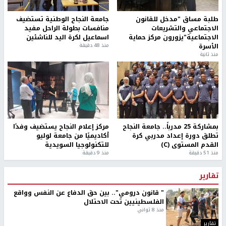
طلبة مساق "مدخل للقانون
جامعة النجاح الوطنية تستضيف
الاجتماعي والتشريعات
منافسات بطولة الراحل مفيد
الاجتماعية"يزورون مركز حماية
اسماعيل لكرة اليد للناشئين
الأسرة
منذ 48 دقيقة
منذ ثانية
بمشاركة 25 مدرباً.. جامعة النجاح
مركز إعلام النجاح يستضيف وفدًا
تطلق دورة إعداد مدربي كرة
أكاديميًا من جامعة لوليو
القدم المستوى (C)
للتكنولوجيا السويدية
منذ 51 دقيقة
منذ 9 دقيقة
تقارير
" قانون درومي".. بين حق الدفاع عن النفس وواقع
الفلسطينيين تحت الاحتلال
منذ 8 ثواني
تقارير