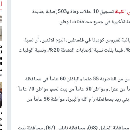
أ
 الكيلة
تسجيل 10 حالات وفاة و503 إصابة جديدة
بائية لفيروس كورونا في فلسطين، اليوم الاثنين، أن نسبة
ط
التعافي من فيروس كورونا في فلسطين بلغت 79.3%، فيما بلغت نسبة الإصابات النشطة 20%، ونسبة الوفيات
ل
و
ا
ح
من
وأشارت إلى أن حالات الوفاة الجديدة سجلت لمواطنين من الناصرية 55 عاما والباذان 60 عاماً في محافظة
نابلس، ومواطن 52 عاماً من جنين ومواطنة 76 عاماً من عنزا، ومواطن 50 عاماً من بيت لحم، مواطن 70 عاماً
من قطنة قضاء القدس، ومواطن 81 عاماً من قراوة بني زيد بمحافظة رام الله والبيرة، مواطنة 56 عاماً من
ج
د
وأضافت أن الإصابات الجديدة توزعت حسب التالي: محافظة الخليل (68)، محافظة نابلس (67)، محافظة بيت