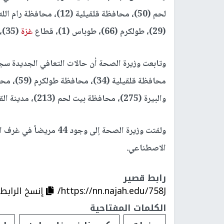
(29)، طولكرم (66)، طوباس (1)، قطاع
غزة
(35)، ضواحي القدس (20)، مدينة القدس (85).
والبيرة (275)، محافظة بيت لحم (213)، مدينة القدس (513)، قطاع
الاصطناعي.
رابط قصير
https://nn.najah.edu/758J/
إنسخ الرابط
الكلمات المفتاحية