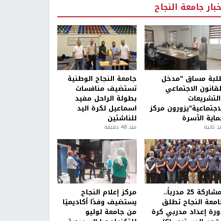
خبار جامعة النجاح
لبة مساق "مدخل
جامعة النجاح الوطنية
لقانون الاجتماعي
تستضيف منافسات
التشريعات
بطولة الراحل مفيد
لاجتماعية"يزورون مركز
اسماعيل لكرة اليد
ماية الأسرة
للناشئين
ذ ثانية
منذ 48 دقيقة
بمشاركة 25 مدرباً..
مركز إعلام النجاح
امعة النجاح تطلق
يستضيف وفدًا أكاديميًا
ورة إعداد مدربي كرة
من جامعة لوليو