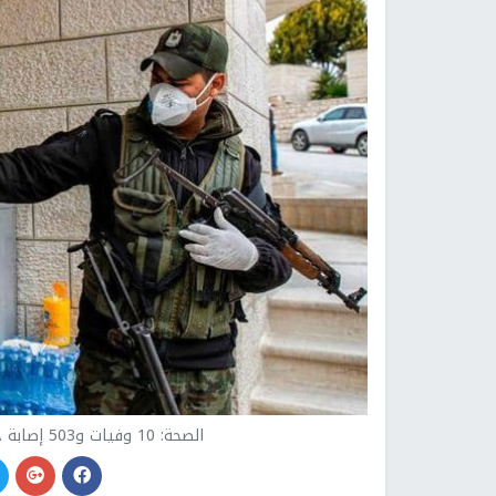
الصحة: 10 وفيات و503 إصابة جديدة بفيروس كورونا و1665 حالة تعافٍ