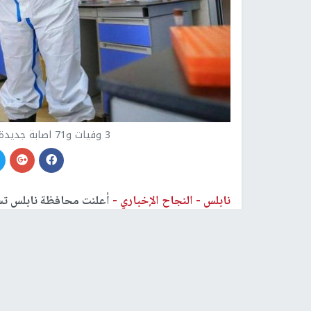
3 وفيات و71 اصابة جديدة بفيروس كورونا في محافظة نابلس
نابلس -
النجاح الإخباري -
أعلنت محافظة نابلس تسجيل 3 
جديدة منذ مساء الأمس وحتى الآن.
وتم تسجيل 171 حالة تعاف. في حين بلغ عدد الوفيات 29 وفاة منذ بداية الجائحة.