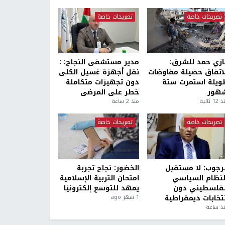
تصريحات خاصة
تصريحات خاصة
ازي حمد للشرق:
مدير مستشفى النجاح: :
لاتفاق حصيلة مفاوضات
نقل أجهزة غسيل الكلى
ويلة استمرت ستة
دون تجهيزات متكاملة
هور
خطر على المرضى
1 ثانية
منذ 2 ساعة
تصريحات خاصة
تصريحات خاصة
لرجوب: لا مستقبل
الخضور: نجاح تجربة
لنظام السياسي
امتحان التربية الإسلامية
لفلسطيني دون
يمهد للتوسع إلكترونيًا
نتخابات ديمقراطية
1 شهر ago
ذ ساعة