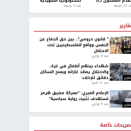
قدم المستوى (C)
للتكنولوجيا السويدية
5 دقيقة
منذ 9 دقيقة
قارير
" قانون درومي".. بين حق الدفاع عن
النفس وواقع الفلسطينيين تحت
الاحتلال
قارير
منذ 8 ثواني
شهداء بينهم أطفال في غزة..
والاحتلال يصعّد غاراته ويمنح السكان
دقائق للإخلاء
قارير
منذ 11 ثانية
الإعلام العبري: "معركة مضيق هرمز
تستهدف تثبيت رواية سياسية"
منذ 9 ثواني
قارير
صريحات خاصة