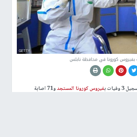
وفيات ب
فيروس كورونا المستجد
و71 اصابة
وأوضحت في بيان صحفي ان مجموع الإصابات في محافظة نابلس بلغت 2785 إصابة منها 883 حالات نشطة