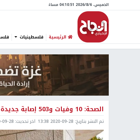
الخميس، 6/‏8/‏2026 04:10:52 مساءً
الرئيسية
فلسطينيات
فلسطي
الصحة: 10 وفيات و503 إصابة جديدة بفيروس كورونا و1665 حالة تعافٍ
تم النشر بتاريخ:
2020-09-28 13:38
اخر تحديث:
9-28 13:38