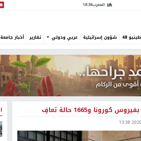
المغرب
18:36
البث
نيو 48
شؤون إسرائيلية
عربي ودولي
تقارير
أخبار جامعة 
ا
2020-0