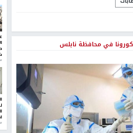
ابات
غ
ا
ط
ش
منذ 2
ا
ل
ا
ا
من