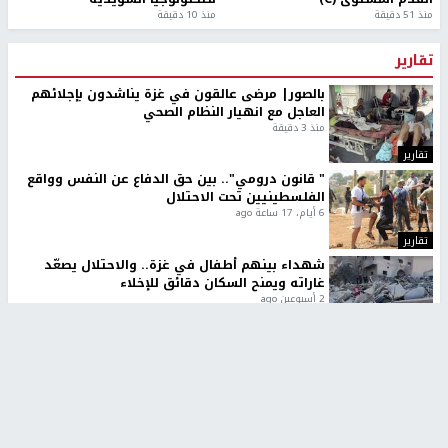
منذ 51 دقيقة
منذ 10 دقيقة
تقارير
بالصور| مرضى عالقون في غزة يناشدون بإجلائهم
العاجل مع انهيار النظام الصحي
منذ 3 دقيقة
تقارير
" قانون درومي".. بين حق الدفاع عن النفس وواقع
الفلسطينيين تحت الاحتلال
6 أيام، 17 ساعة ago
تقارير
شهداء بينهم أطفال في غزة.. والاحتلال يصعّد
غاراته ويمنح السكان دقائق للإخلاء
2 أسبوعين ago
تقارير
تصريحات خاصة
تصريحات خاصة
تصريحات خاصة