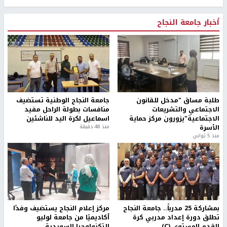
أخبار جامعة النجاح
طلبة مساق "مدخل للقانون
جامعة النجاح الوطنية تستضيف
الاجتماعي والتشريعات
منافسات بطولة الراحل مفيد
الاجتماعية"يزورون مركز حماية
اسماعيل لكرة اليد للناشئين
الأسرة
منذ 48 دقيقة
منذ 5 ثواني
بمشاركة 25 مدرباً.. جامعة النجاح
مركز إعلام النجاح يستضيف وفدًا
تطلق دورة إعداد مدربي كرة
أكاديميًا من جامعة لوليو
القدم المستوى (C)
للتكنولوجيا السويدية