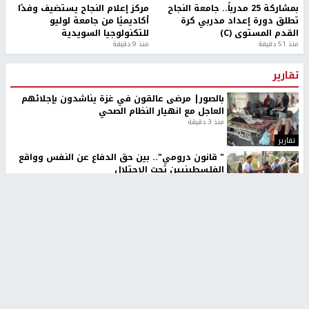
بمشاركة 25 مدرباً.. جامعة النجاح
مركز إعلام النجاح يستضيف وفدًا
تطلق دورة إعداد مدربي كرة
أكاديميًا من جامعة لوليو
القدم المستوى (C)
للتكنولوجيا السويدية
منذ 51 دقيقة
منذ 9 دقيقة
تقارير
بالصور| مرضى عالقون في غزة يناشدون بإجلائهم
العاجل مع انهيار النظام الصحي
منذ 3 دقيقة
تقارير
" قانون درومي".. بين حق الدفاع عن النفس وواقع
الفلسطينيين تحت الاحتلال
منذ 8 ثواني
تقارير
شهداء بينهم أطفال في غزة.. والاحتلال يصعّد
غاراته ويمنح السكان دقائق للإخلاء
منذ 11 ثانية
تقارير
تصريحات خاصة