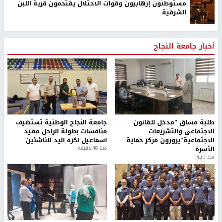
مستوطنون إرهابيون وقوات الاحتلال يقتحمون قرية اللبن
الشرقية
أخبار جامعة النجاح
طلبة مساق "مدخل للقانون
جامعة النجاح الوطنية تستضيف
الاجتماعي والتشريعات
منافسات بطولة الراحل مفيد
الاجتماعية"يزورون مركز حماية
اسماعيل لكرة اليد للناشئين
الأسرة
منذ 48 دقيقة
منذ ثانية