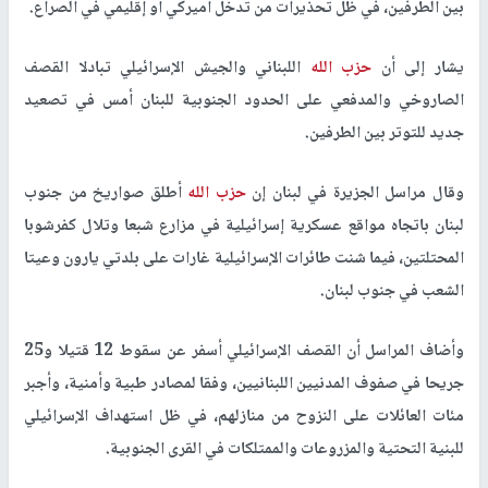
بين الطرفين، في ظل تحذيرات من تدخل أميركي أو إقليمي في الصراع.
يشار إلى أن
حزب الله
اللبناني والجيش الإسرائيلي تبادلا القصف
الصاروخي والمدفعي على الحدود الجنوبية للبنان أمس في تصعيد
جديد للتوتر بين الطرفين.
وقال مراسل الجزيرة في لبنان إن
حزب الله
أطلق صواريخ من جنوب
لبنان باتجاه مواقع عسكرية إسرائيلية في مزارع شبعا وتلال كفرشوبا
المحتلتين، فيما شنت طائرات الإسرائيلية غارات على بلدتي يارون وعيتا
الشعب في جنوب لبنان.
وأضاف المراسل أن القصف الإسرائيلي أسفر عن سقوط 12 قتيلا و25
جريحا في صفوف المدنيين اللبنانيين، وفقا لمصادر طبية وأمنية، وأجبر
مئات العائلات على النزوح من منازلهم، في ظل استهداف الإسرائيلي
للبنية التحتية والمزروعات والممتلكات في القرى الجنوبية.