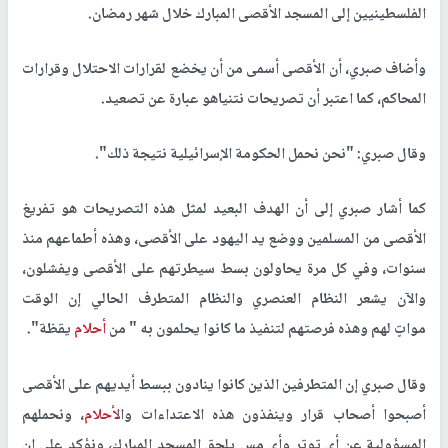
الفلسطينيين إلى المسجد الأقصى المبارك خلال شهر رمضان.
وأضاف صبري، أن الأقصى أسمى من أن يخضع لقرارات الاحتلال وقرارات
المحاكم، كما اعتبر أن تصريحات نتنياهو عبارة عن تصعيد.
وقال صبري: "نحن نحمل الحكومة الإسرائيلية نتيجة ذلك".
كما أشار صبري إلى أن الهدف البعيد لمثل هذه التصريحات هو تفريغ
الأقصى من المسلمين ووضع يد اليهود على الأقصى، وهذه أطماعهم منذ
سنوات، وفي كل مرة يحاولون بسط سيطرتهم على الأقصى ويفشلون،
والآن يشعر النظام العنصري والنظام المتطرف الحالي إن الوقت
مواتٍ لهم وهذه فرصتهم لتنفيذ ما كانوا يحلمون به " من
أحلام
يقظة".
وقال صبري إن المتطرفين الذين كانوا ينادون ببسط أيديهم على الأقصى
أصبحوا أصحاب قرار وينفذون هذه الاعتداءات وال
أحلام
، ونحملهم
المسؤولية عن أي توتر وأي مس يلحق المسجد المبارك، ونؤكد على ان