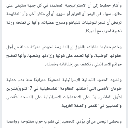
وأشار حطيط إلى أن الاستراتيجية المعتمدة في كل جبهة ستبقى على
حالها، سواء في اليمن أو العراق أو سوريا أو أي مكان آخر، وأن المقاومة
ترفض أن تنجر لتوقيتات نتنياهو ومسرح عملياته، وأنها لن تمنحه ورقة
ذهبية لحرب مع أميركا.
وختم حطيط مقابلته بالقول إن المقاومة تخوض معركة عادلة من أجل
حقوقها الوطنية، وأنها تعتمد على قوتها وإرادتها وشعبها، وأنها تفضح
جرائم الإسرائيلي وتكشف عن إخفاقاته وضعفه.
وتشهد الحدود اللبنانية الإسرائيلية تصعيدًا متزايدًا منذ بدء عملية
طوفان الأقصى التي أطلقتها المقاومة الفلسطينية في 7 أكتوبر/تشرين
الأول الماضي، ردًا على الاعتداءات الإسرائيلية على المسجد الأقصى
والمدنيين في القدس والضفة الغربية.
ويخشى البعض من أن يؤدي التصعيد إلى نشوب حرب مفتوحة وواسعة