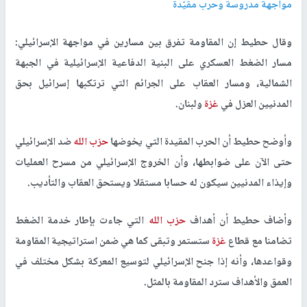
مواجهة مدروسة وحرب مقيّدة
وقال حطيط إن المقاومة تفرق بين مسارين في مواجهة الإسرائيلي:
مسار الضغط العسكري على البنية الدفاعية الإسرائيلية في الجبهة
الشمالية، ومسار العقاب على الجرائم التي ترتكبها إسرائيل بحق
المدنيين العزل في
غزة
ولبنان.
وأوضح حطيط أن الحرب المقيدة التي يخوضها
حزب الله
ضد الإسرائيلي
حتى الآن على ضوابطها، وأن الخروج الإسرائيلي من مسرح العمليات
وإيذاء المدنيين سيكون له حسابا مستقلا ويستحق العقاب والتأديب.
وأضاف حطيط أن أهداف
حزب الله
التي جاءت بإطار خدمة الضغط
تضامنا مع قطاع
غزة
ستستمر وتبقى كما هي ضمن استراتيجية المقاومة
وقواعدها، وأنه إذا جنح الإسرائيلي لتوسيع المعركة بشكل مختلف في
العمق والأهداف سترد المقاومة بالمثل.