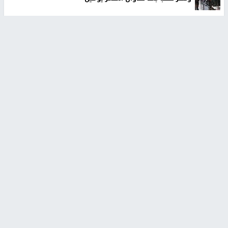
تركيا والسعودية وباكستان ستوقع اتفاقية دفاعية مشتركة
مستوطنون بحماية قوات الاحتلال يقتحمون برك سليمان
جنوب بيت لحم
70 ألفا يؤدون صلاة الجمعة في المسجد الأقصى
٣ اصابات اثر تعرضهم للطعن في مدينة الطيبة
إصابة 11 في هجوم للحوثيين على السعودية والمملكة تحذر
من هجمات وشيكة
أخبار جامعة النجاح