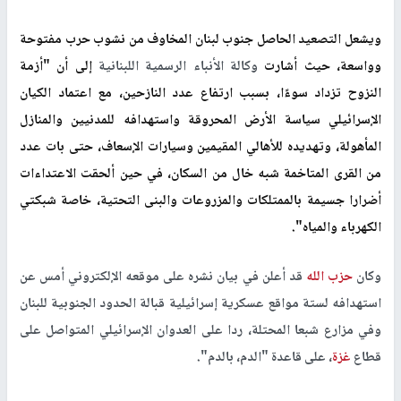
ويشعل التصعيد الحاصل جنوب لبنان المخاوف من نشوب حرب مفتوحة
وواسعة، حيث أشارت
وكالة الأنباء الرسمية اللبنانية
إلى أن "أزمة
النزوح تزداد سوءًا، بسبب ارتفاع عدد النازحين، مع اعتماد الكيان
الإسرائيلي سياسة الأرض المحروقة واستهدافه للمدنيين والمنازل
المأهولة، وتهديده للأهالي المقيمين وسيارات الإسعاف، حتى بات عدد
من القرى المتاخمة شبه خال من السكان، في حين ألحقت الاعتداءات
أضرارا جسيمة بالممتلكات والمزروعات والبنى التحتية، خاصة شبكتي
الكهرباء والمياه".
وكان
حزب الله
قد أعلن في بيان نشره على موقعه الإلكتروني أمس عن
استهدافه لستة مواقع عسكرية إسرائيلية قبالة الحدود الجنوبية للبنان
وفي مزارع شبعا المحتلة، ردا على العدوان الإسرائيلي المتواصل على
قطاع
غزة
، على قاعدة "الدم، بالدم".