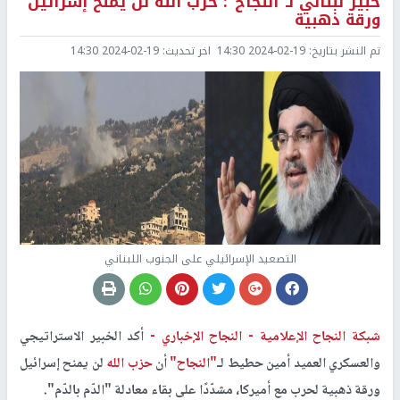
خبير لبناني لـ"النجاح": حزب الله لن يمنح إسرائيل
ورقة ذهبية
تم النشر بتاريخ:
2024-02-19 14:30
اخر تحديث:
2024-02-19 14:30
التصعيد الإسرائيلي على الجنوب اللبناني
شبكة النجاح الإعلامية -
النجاح الإخباري -
أكد الخبير الاستراتيجي
والعسكري العميد أمين حطيط لـ
"النجاح"
أن
حزب الله
لن يمنح إسرائيل
ورقة ذهبية لحرب مع أميركا، مشدّدًا على بقاء معادلة "الدّم بالدّم".