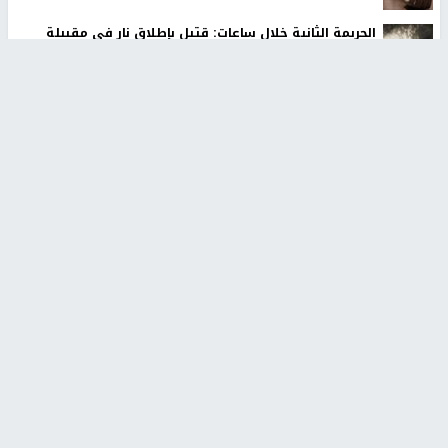
الجريمة الثانية خلال ساعات: قتيل بإطلاق نار في مقيبلة
بأراضي عام 1948
مستوطنون يسيّجون أراضي في الأغوار الشمالية
الاحتلال يعتقل طفلا من تياسير شرق طوباس
أخبار جامعة النجاح
طلبة مساق "مدخل للقانون
جامعة النجاح الوطنية تستضيف
الاجتماعي والتشريعات
منافسات بطولة الراحل مفيد
الاجتماعية"يزورون مركز حماية
اسماعيل لكرة اليد للناشئين