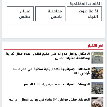
الكلمات المفتاحية
إذاعة صوت
محافظة
غسان
النجاح
نابلس
دغلس
اخر الأخبار
الاحتلال يواصل عدوانه على مخيم قلنديا: هدم محال تجارية
ومداهمة عشرات المنازل
السلطات الإسرائيلية تهدم بناية سكنية في كفر قاسم
بأراضي الـ48
الخروقات الاسرائيلية مستمرة وراء الخط الأصفر
الشرطة: مقتل مواطن (34 عاما) في بيرزيت شمال رام الله