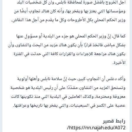
أجل الخروج بأفضل صورة لمحافظة نابلس، وأن كل شخصيات البلد
ومؤسساتها التي يعتز بها ويفخر بها، وأنه كان هناك تجاوب أيضًا من
وزير الحكم المحلي بكل الأطروحات وكل ما يقدم من أجل هذا النقاش.
كما قال، إنَّ وزير الحكم المحلي هو جزء من البلدية أو مسؤول عنها
بشكل مباشر، فاتخذ قرارًا بأن يكون هناك مزيد من البحث والتشاور، وأن
يكون هناك مراجعة للإجراءات والقرارات كافة التي حدثت في الفترة
الأخيرة.
وأكد دغلس أن التجاوب كبير، حيث إنَّ سلامة نابلس وأهلها أولوية
وتستحق المزيد من التشاور، مشدّدًا على أن رئيس البلدية هو شخصية
معروفة ومحترمة، وكذلك العاملين في البلدية التي منذ تكوينها كانت
عصية على الكسر في السبعينيات، والتي يفخر بها تاريخها وعراقتها.
رابط قصير
https://nn.najah.edu/A072/