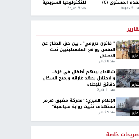
قدم المستوى (C)
للتكنولوجيا السويدية
5 دقيقة
منذ 9 دقيقة
قارير
" قانون درومي".. بين حق الدفاع عن
النفس وواقع الفلسطينيين تحت
الاحتلال
قارير
منذ 8 ثواني
شهداء بينهم أطفال في غزة..
والاحتلال يصعّد غاراته ويمنح السكان
دقائق للإخلاء
قارير
منذ 11 ثانية
الإعلام العبري: "معركة مضيق هرمز
تستهدف تثبيت رواية سياسية"
منذ 9 ثواني
قارير
صريحات خاصة