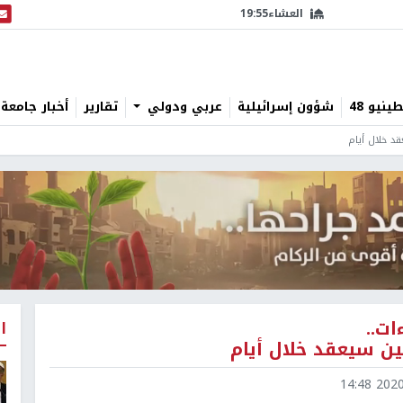
العشاء
19:55
البث
نيو 48
شؤون إسرائيلية
عربي ودولي
تقارير
أخبار جامعة 
قد خلال أيام
ت..
ا
مين سيعقد خلال أيام
2020-1