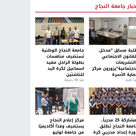
خبار جامعة النجاح
لبة مساق "مدخل
جامعة النجاح الوطنية
لقانون الاجتماعي
تستضيف منافسات
التشريعات
بطولة الراحل مفيد
لاجتماعية"يزورون مركز
اسماعيل لكرة اليد
ماية الأسرة
للناشئين
ذ ثانية
منذ 48 دقيقة
بمشاركة 25 مدرباً..
مركز إعلام النجاح
امعة النجاح تطلق
يستضيف وفدًا أكاديميًا
ورة إعداد مدربي كرة
من جامعة لوليو