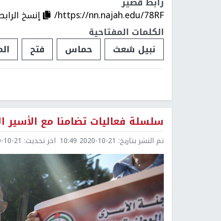
رابط قصير
https://nn.najah.edu/78RF/
إنسخ الرابط
الكلمات المفتاحية
نبيل شعث
حماس
فتح
ال
سلسلة فعاليات تضامنا مع الأسير ال
تم النشر بتاريخ:
2020-10-21 10:49
اخر تحديث:
0-21 11:09