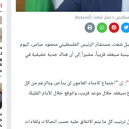
أ
سطيني د.نبيل شعث (أرشيفية)
بيل شعث، مستشار الرئيس الفلسطيني محمود عباس، اليوم
ط
ل
طينية سيعقد قريباً، مشيراً إلى أن هناك جدية حقيقية في
و
ا
ح
من
"
: إن "اجتماع الامناء العامون لن يتأخر، وبالرغم من كل
 سيعقد خلال موعد قريب، واتوقع خلال الأيام القليلة
ج
ل ترتيب كل ما يتم الاتفاق عليه حسب اتصالات ولقاءات
د