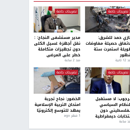
تصريحات خاصة
تصريحات خاصة
ازي حمد للشرق:
مدير مستشفى النجاح: :
لاتفاق حصيلة مفاوضات
نقل أجهزة غسيل الكلى
ويلة استمرت ستة
دون تجهيزات متكاملة
هور
خطر على المرضى
1 ثانية
منذ 2 ساعة
تصريحات خاصة
تصريحات خاصة
لرجوب: لا مستقبل
الخضور: نجاح تجربة
لنظام السياسي
امتحان التربية الإسلامية
لفلسطيني دون
يمهد للتوسع إلكترونيًا
نتخابات ديمقراطية
1 شهر ago
ذ ساعة